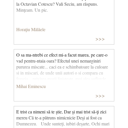
la Octavian Cotescu? Vali Seciu, am răspuns.
Minţeam. Un pic.
Horaţiu Mălăele
>>>
O sa ma-ntrebi ce efect mi-a facut marea, pe care-o
vad pentru-ntaia oara? Efectul unei nemarginiri
pururea miscate... caci ea e schimbatoare la culoare
si in miscari, de unde unii autori o si compara cu
femeia... privirea marii linisteste, mai ales sufletele
furtunoase.
Mihai Eminescu
>>>
E trist ca nimeni să te ştie, Dar şi mai trist să-ţi zici
mereu Că te-a pătruns nimicnicie Deşi ai fost ca
Dumnezeu. Unde sunteţi, iubiri deşarte, Ochi mari