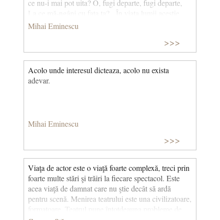
ce nu-i mai pot uita? O, fugi departe, fugi departe,
La ce mă-ngâni cu faţa ta? În viaţa lumii acestie,
Ce-i fără capăt şi-nceput, În toată neagra veșnicie O
Mihai Eminescu
clipă numai te-am avut. De-atunci te chem din
>>>
întuneric Şi amintirea ta dezmierd Până ce răsari…
un vis himeric, Abia răsari… şi iar te pierd. Ca la
un zvon ce lin adie Urechea țin, mereu ascult… Tot
Acolo unde interesul dicteaza, acolo nu exista
mai puţină armonie… Pustiu din ce în ce mai mult.
adevar.
Şi din comoara-mi de suspine, Cu amintiri, cu dor
îmbrac Acest amor bogat în chinuri Şi-n mângâieri,
de tot sărac. (E trist ca nimeni să te ştie)
Mihai Eminescu
>>>
Viaţa de actor este o viaţă foarte complexă, treci prin
foarte multe stări şi trăiri la fiecare spectacol. Este
acea viaţă de damnat care nu ştie decât să ardă
pentru scenă. Menirea teatrului este una civilizatoare,
formatoare. Teatrul pune întotdeauna probleme de
rezolvat, cum ar fi laşitatea, minciuna, trădarea, lipsa