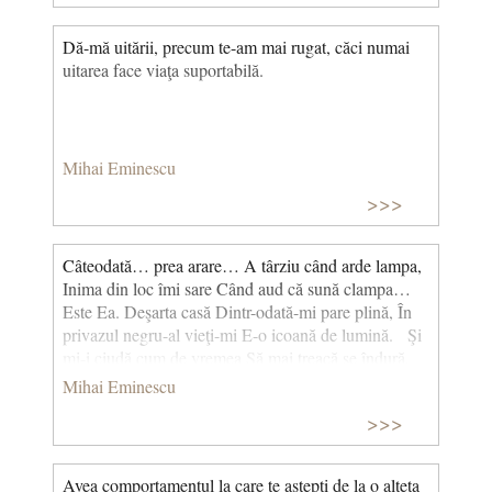
Dă-mă uitării, precum te-am mai rugat, căci numai
uitarea face viaţa suportabilă.
Mihai Eminescu
>>>
Câteodată… prea arare… A târziu când arde lampa,
Inima din loc îmi sare Când aud că sună clampa…
Este Ea. Deşarta casă Dintr-odată-mi pare plină, În
privazul negru-al vieţi-mi E-o icoană de lumină. Şi
mi-i ciudă cum de vremea Să mai treacă se îndură,
Când eu stau şoptind cu draga Mână-n mână, gură-n
Mihai Eminescu
gură. (Singurătate)
>>>
Avea comportamentul la care te astepti de la o alteta