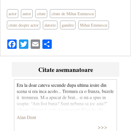
actor
autor
citate
citate de Mihai Eminescu
citate despre actor
datorie
gandire
Mihai Eminescu
Facebook
Twitter
Email
Share
Citate asemanatoare
Era la doar cateva secunde dupa ultima iesire din
scena si era inca acolo... Tremura ca o frunza, buzele
ii tremurau. M-a apucat de brat... si mi-a spus in
soapta: “Am fost buna? Sunt nebuna sa joc asta?"
(despre Vivien Leigh si personajul Blanche din
filmul Un tramvai numit dorinta) © CCC
Alan Dent
>>>