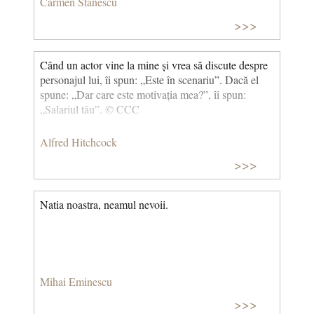
Carmen Stănescu
de nobleţe, mila, înţelegerea, dărnicia. Teatrul e un
>>>
curăţător de nemernicii ca şi filosofia, ca şi religia.
Prin adevărul pe care l-am trait prin rol nu trişez, am
trăit intens viaţa unui personaj pe care îl dăruiesc
Când un actor vine la mine și vrea să discute despre
publicului, transmit trăire adevărată. Am intrat în
personajul lui, îi spun: „Este în scenariu”. Dacă el
pielea personajelor mele întotdeauna.
spune: „Dar care este motivația mea?”, îi spun:
„Salariul tău”. © CCC
Alfred Hitchcock
>>>
Natia noastra, neamul nevoii.
Mihai Eminescu
>>>