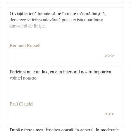
O viaţă fericită trebuie să fie în mare măsură liniştită,
deoarece fericirea adevărată poate exista doar într-o
atmosferă de linişte.
Visează-ți viața în culori, acesta este secretul fericirii. (Peter
Pan) © CCC
Bertrand Russell
>>>
Fericirea nu e un lux, ea e in interiorul nostru impotriva
vointei noastre.
Paul Claudel
>>>
După părerea mea, fericirea constă, în general, în moderație