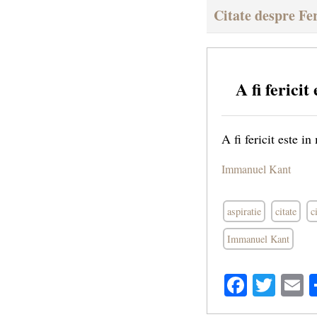
Citate despre Fer
A fi ferici
A fi fericit este in
Immanuel Kant
aspiratie
citate
c
Immanuel Kant
Facebo
Twit
E