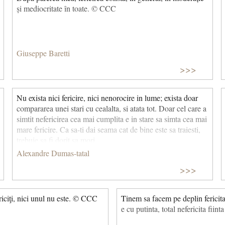
și mediocritate în toate. © CCC
Giuseppe Baretti
>>>
Nu exista nici fericire, nici nenorocire in lume; exista doar
compararea unei stari cu cealalta, si atata tot. Doar cel care a
simtit nefericirea cea mai cumplita e in stare sa simta cea mai
mare fericire. Ca sa-ti dai seama cat de bine este sa traiesti,
trebuie sa fi dorit sa mori.
Alexandre Dumas-tatal
>>>
ericiţi, nici unul nu este. © CCC
Tinem sa facem pe deplin fericita
e cu putinta, total nefericita fiint