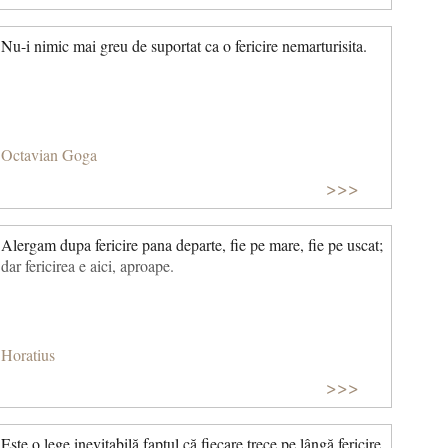
Nu-i nimic mai greu de suportat ca o fericire nemarturisita.
Octavian Goga
>>>
Alergam dupa fericire pana departe, fie pe mare, fie pe uscat;
dar fericirea e aici, aproape.
Horatius
>>>
Este o lege inevitabilă faptul că fiecare trece pe lângă fericire