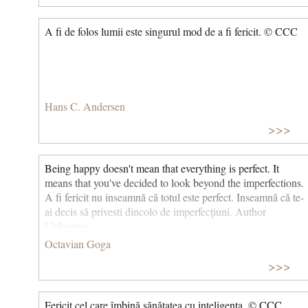
A fi de folos lumii este singurul mod de a fi fericit. © CCC
Hans C. Andersen
>>>
Being happy doesn't mean that everything is perfect. It
means that you've decided to look beyond the imperfections.
A fi fericit nu inseamnă că totul este perfect. Inseamnă că te-
ai decis să privesti dincolo de imperfecţiuni. Author
Unknown
Octavian Goga
>>>
Fericit cel care îmbină sănătatea cu inteligența. © CCC