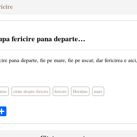
icire
pa fericire pana departe…
re pana departe, fie pe mare, fie pe uscat; dar fericirea e aici
atius
citate despre fericire
fericire
Horatius
mare
ok
ter
mail
Share