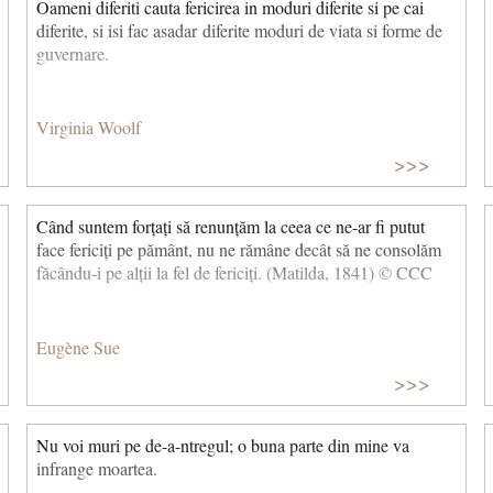
Oameni diferiti cauta fericirea in moduri diferite si pe cai
diferite, si isi fac asadar diferite moduri de viata si forme de
guvernare.
Virginia Woolf
>>>
Când suntem forțați să renunțăm la ceea ce ne-ar fi putut
face fericiți pe pământ, nu ne rămâne decât să ne consolăm
făcându-i pe alții la fel de fericiți. (Matilda, 1841) © CCC
Eugène Sue
>>>
Nu voi muri pe de-a-ntregul; o buna parte din mine va
infrange moartea.