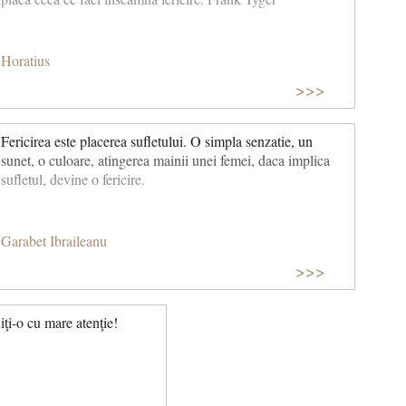
Horatius
>>>
Fericirea este placerea sufletului. O simpla senzatie, un
sunet, o culoare, atingerea mainii unei femei, daca implica
sufletul, devine o fericire.
Garabet Ibraileanu
>>>
iţi-o cu mare atenţie!