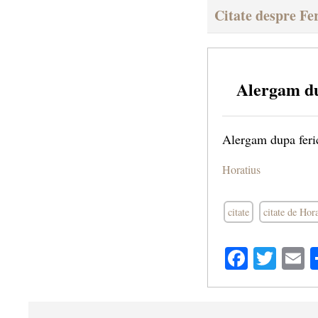
Citate despre Fer
Alergam du
Alergam dupa ferici
Horatius
citate
citate de Hor
Facebo
Twit
E