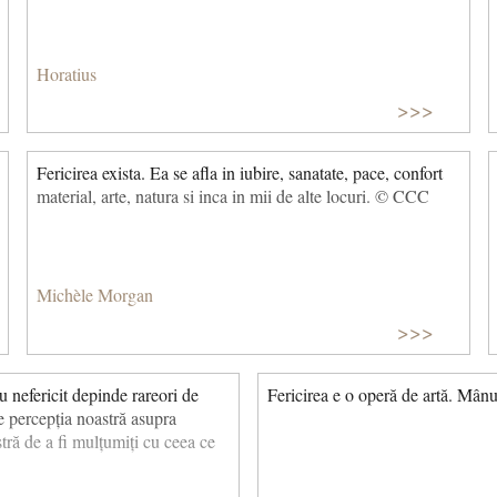
Horatius
>>>
Fericirea exista. Ea se afla in iubire, sanatate, pace, confort
material, arte, natura si inca in mii de alte locuri. © CCC
Michèle Morgan
>>>
au nefericit depinde rareori de
Fericirea e o operă de artă. Mânu
de percepția noastră asupra
stră de a fi mulțumiți cu ceea ce