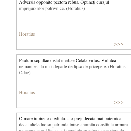
Adversis opponite pectora rebus. Opuneţi curajul
împrejurărilor potrivnice. (Horatius)
Horatius
>>>
Paulum sepultae distat inertiae Celata virtus. Virtutea
nemanifestata nu-i departe de lipsa de pricepere. (Horatius,
Odae)
Horatius
>>>
O mare iubire, o credinta… o prejudecata mai puternica
decat altele fac sa patrunda intr-o anumita constiinta armura
nevazuta care-i lipsea si-i ingaduie sa atinga acea stare de