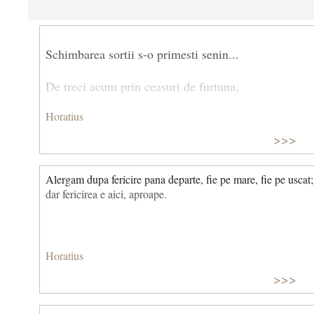
Schimbarea sortii s-o primesti senin...
De treci acum prin ceasuri de furtuna,
Horatius
nu-nseamna ca asa va fi si maine…
>>>
Fii inimos in fata sortii rele,
Alergam dupa fericire pana departe, fie pe mare, fie pe uscat;
arata o tarie de granit.
dar fericirea e aici, aproape.
Cand vant prea bun se-abate spre vintrele,
sa ti le strangi la fel de cumpanit.
Horatius
>>>