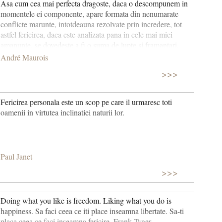
Asa cum cea mai perfecta dragoste, daca o descompunem in
momentele ei componente, apare formata din nenumarate
conflicte marunte, intotdeauna rezolvate prin incredere, tot
astfel fericirea, daca este analizata pana in cele mai mici
amanunte, se dovedeste a fi o suma de lupte si framantari,
intotdeauna salvata de aparenta. (traducere CCC - Copyright
André Maurois
©2012)
>>>
Fericirea personala este un scop pe care il urmaresc toti
oamenii in virtutea inclinatiei naturii lor.
Paul Janet
>>>
Doing what you like is freedom. Liking what you do is
happiness. Sa faci ceea ce iti place inseamna libertate. Sa-ti
placa ceea ce faci inseamna fericire. Frank Tyger