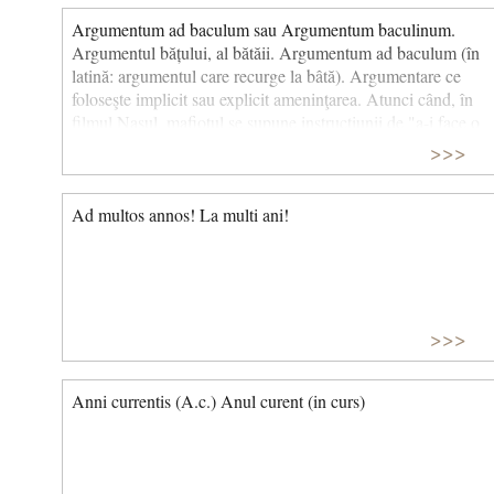
Argumentum ad baculum sau Argumentum baculinum.
Argumentul bățului, al bătăii. Argumentum ad baculum (în
latină: argumentul care recurge la bâtă). Argumentare ce
foloseşte implicit sau explicit ameninţarea. Atunci când, în
filmul Naşul, mafiotul se supune instrucţiunii de "a-i face o
ofertă pe care să nu o poată refuza", el prezintă un
>>>
argumentum ad baculum.
Ad multos annos! La multi ani!
>>>
Anni currentis (A.c.) Anul curent (in curs)