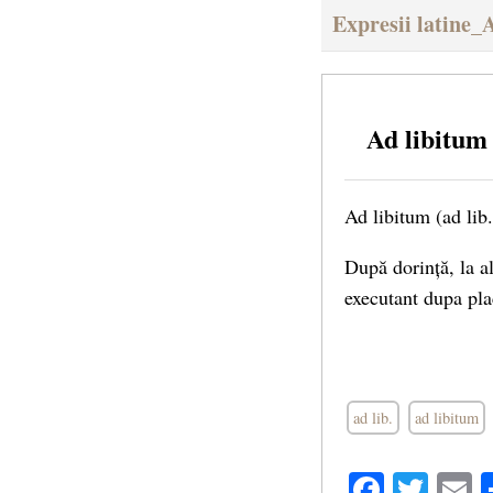
Expresii latine_
Ad libitum 
Ad libitum (ad lib.
După dorință, la a
executant dupa plac
ad lib.
ad libitum
Facebo
Twit
E