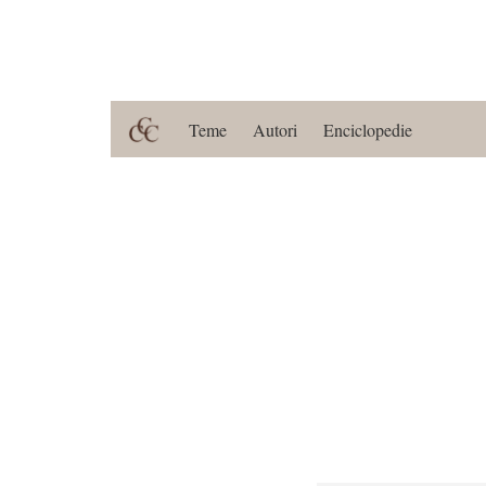
Teme
Autori
Enciclopedie