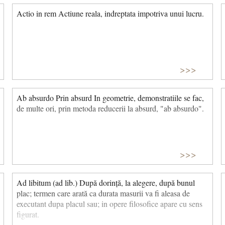
Actio in rem Actiune reala, indreptata impotriva unui lucru.
>>>
Ab absurdo Prin absurd In geometrie, demonstratiile se fac,
de multe ori, prin metoda reducerii la absurd, "ab absurdo".
>>>
Ad libitum (ad lib.) După dorință, la alegere, după bunul
plac; termen care arată ca durata masurii va fi aleasa de
executant dupa placul sau; in opere filosofice apare cu sens
figurat.