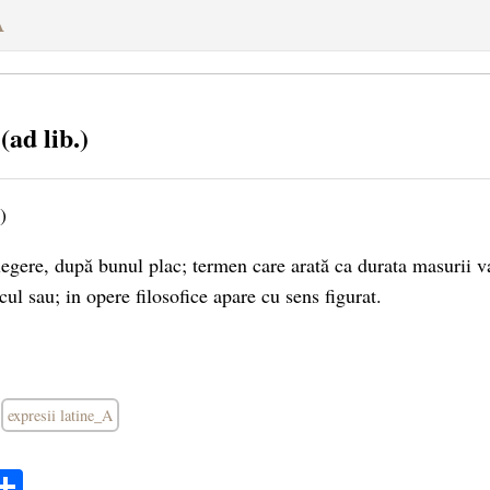
A
(ad lib.)
)
legere, după bunul plac; termen care arată ca durata masurii va
ul sau; in opere filosofice apare cu sens figurat.
expresii latine_A
ok
ter
mail
Share