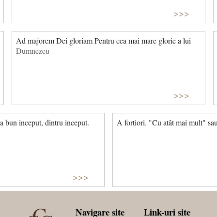
>>>
Ad majorem Dei gloriam Pentru cea mai mare glorie a lui
Dumnezeu
>>>
la bun inceput, dintru inceput.
A fortiori. "Cu atât mai mult" sau
>>>
Navigare site
Link-uri site