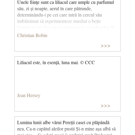
Unele ființe sunt ca liliacul care umple cu parfumul
său, zi și noapte, aerul în care pătrunde,
determinându-i pe cei care intră în cercul său
îmbălsămat să experimenteze imediat o beție
lăuntrică care face să se ciocnească, ca paharelor de
cristal de Boemia, atomii sufletelor lor. (Louise
Christian Bobin
iubire) © CCC
>>>
Liliacul este, în esență, luna mai. © CCC
Jean Hersey
>>>
Lumina lunii albe vărui Pereții casei cu plăpândă
nea, Ca-n capătul aleilor pustii Și-n mine așa albă să
mai stea. Și-odată nucii îi umbriră mult Pridvorul