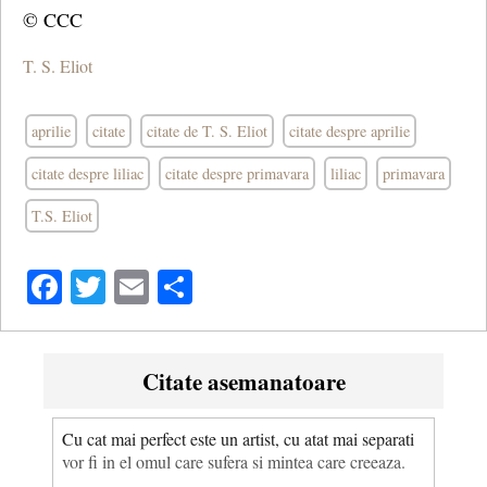
© CCC
T. S. Eliot
aprilie
citate
citate de T. S. Eliot
citate despre aprilie
citate despre liliac
citate despre primavara
liliac
primavara
T.S. Eliot
Facebook
Twitter
Email
Share
Citate asemanatoare
Cu cat mai perfect este un artist, cu atat mai separati
vor fi in el omul care sufera si mintea care creeaza.