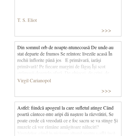
T. S. Eliot
>>>
Din somnul orb de noapte-ntunecoasă De unde-au
stat departe de frumos Se reîntorc livezile acasă În
rochii înflorite până jos E primăvară, iarăşi
primăvară! Pe fiecare margini de făgaş Îşi scot
strămoşii degetele-afară, De ghiocei, de crini, de
toporaşi Se simte iarăşi mirosul câmpiei Din nou
Virgil Carianopol
aruncă soarele pojar La cântecul înalt al ciocârliei Ies
>>>
roadele cu capetele-afar' Aruncă ziua peste tot cu
vrăbii În codri cucii iară-au năvălit Se bat cu gâtul
păsările-n săbii Şi glasurile-şi dau la ascuţit.
Astfel: fiindcă apogeul la care sufletul atinge Când
(Primăvara)
poartă cântece-ntre aripi dă naștere la răzvrătiri, Se
poate crede că vreodată ce e foc sacru se va stinge Și
muzele că vor rămâne amăgitoare năluciri?
Vestalelor, când în picioare altarul vostru s-află încă,