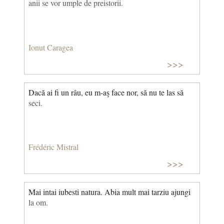
anii se vor umple de preistorii.
Ionut Caragea
>>>
Dacă ai fi un râu, eu m-aş face nor, să nu te las să
seci.
Frédéric Mistral
>>>
Mai intai iubesti natura. Abia mult mai tarziu ajungi
la om.