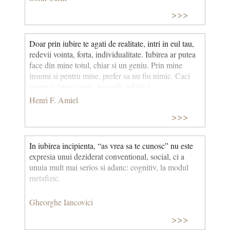
>>>
Doar prin iubire te agati de realitate, intri in eul tau,
redevii vointa, forta, individualitate. Iubirea ar putea
face din mine totul, chiar si un geniu. Prin mine
insumi si pentru mine, prefer sa nu fiu nimic. Caci
neantul singur poate ascunde infinitul.
Henri F. Amiel
>>>
In iubirea incipienta, “as vrea sa te cunosc” nu este
expresia unui deziderat conventional, social, ci a
unuia mult mai serios si adanc: cognitiv, la modul
metafizic.
Gheorghe Iancovici
>>>