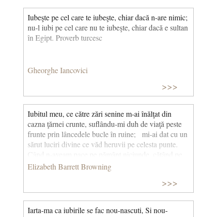
Iubeşte pe cel care te iubeşte, chiar dacă n-are nimic;
nu-l iubi pe cel care nu te iubeşte, chiar dacă e sultan
în Egipt. Proverb turcesc
Gheorghe Iancovici
>>>
Iubitul meu, ce către zări senine m-ai înălţat din
cazna ţărnei crunte, suflându-mi duh de viaţă peste
frunte prin lâncedele bucle în ruine; mi-ai dat cu un
sărut luciri divine ce văd heruvii pe celesta punte.
Când n-aveam pace pe pământ niciunde, cătând pe
Domnul, te-am aflat pe tine! Ş-aflându-te-s
Elizabeth Barrett Browning
puternică, ferice. Ca unul care-n câmp de asfodele
>>>
priveşte-n urmă bucuros şi zice adio timpurilor
sterpe, grele, azi între bun şi rău stau mărturie că
doar murind şi doar iubind se-nvie. (Sonetul 27 /
Iarta-ma ca iubirile se fac nou-nascuti, Si nou-
Sonnet XXVII) traducere de Paul Abucean