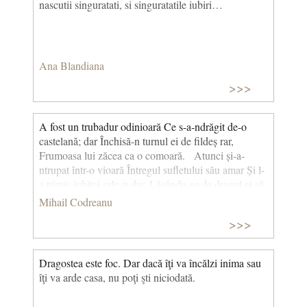
nascutii singuratati, si singuratatile iubiri…
Ana Blandiana
>>>
A fost un trubadur odinioară Ce s-a-ndrăgit de-o
castelană; dar Închisă-n turnul ei de fildeș rar,
Frumoasa lui zăcea ca o comoară. Atunci și-a-
ntrupat într-o vioară Întregul sufletului său amar Și l-
a trimis iubitei sale-n dar, Lăsându-se de dragul ei să
moară. Te-ascult cântând un tainic menuet… Și-mi
Mihail Codreanu
pare că fantasticul poet Și-a-ncredințat vioarei tale
>>>
rana; Te-ascult cântând cu gândul în trecut Și-mi
pare că suspină castelana De dorul trubadurului
pierdut. (Unei violoniste)
Dragostea este foc. Dar dacă îţi va încălzi inima sau
îţi va arde casa, nu poţi şti niciodată.