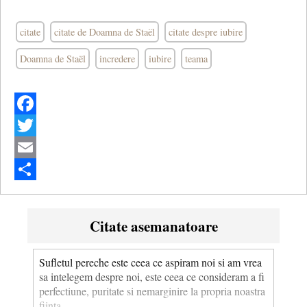
citate
citate de Doamna de Staël
citate despre iubire
Doamna de Staël
incredere
iubire
teama
Facebook
Twitter
Email
Share
Citate asemanatoare
Sufletul pereche este ceea ce aspiram noi si am vrea
sa intelegem despre noi, este ceea ce consideram a fi
perfectiune, puritate si nemarginire la propria noastra
fiinta.