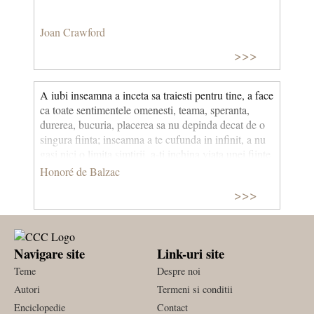
Joan Crawford
>>>
A iubi inseamna a inceta sa traiesti pentru tine, a face
ca toate sentimentele omenesti, teama, speranta,
durerea, bucuria, placerea sa nu depinda decat de o
singura fiinta; inseamna a te cufunda in infinit, a nu
gasi nici o limita simtirii, a-ti inchina viata unei fiinte
in asa fel incat sa nu traiesti si sa nu gandesti decat
Honoré de Balzac
pentru a o face fericita; a turna maretie in injosire, a
>>>
gasi alinare in lacrimi indurerate, placere in suferinta
si suferinta in placere; adica a intruni in sine toate
contradictiile.
Navigare site
Link-uri site
Teme
Despre noi
Autori
Termeni si conditii
Enciclopedie
Contact