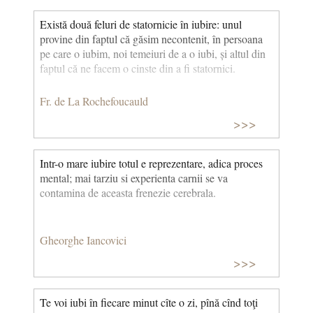
Există două feluri de statornicie în iubire: unul
provine din faptul că găsim necontenit, în persoana
pe care o iubim, noi temeiuri de a o iubi, și altul din
faptul că ne facem o cinste din a fi statornici.
Fr. de La Rochefoucauld
>>>
Intr-o mare iubire totul e reprezentare, adica proces
mental; mai tarziu si experienta carnii se va
contamina de aceasta frenezie cerebrala.
Gheorghe Iancovici
>>>
Te voi iubi în fiecare minut cîte o zi, pînă cînd toţi