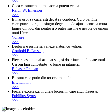
>>>
Ceea ce suntem, numai aceea putem vedea.
Ralph W. Emerson
>>>
E mai usor sa cuceresti decat sa conduci. Cu o parghie
corespunzatoare, un singur deget iti e de ajuns pentru a muta
lumea din loc, dar pentru a o putea sustine e nevoie de umerii
unui Hercule.
Voltaire
>>>
Leului ii e rusine sa vaneze alaturi cu vulpea.
Gotthold E. Lessing
>>>
Fiecare este numai atat cat stie, si doar inteleptul poa­te totul.
Un om fara cunostinte - o lume in intuneric.
Baltasar Gracian
>>>
Eu sunt cate putin din tot ce-am intalnit.
Eric Knight
>>>
Fiecare exceleaza in unele lucruri in care altul greseste.
Publilius Syrus
>>>