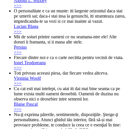
Aldous L. Huxley
>>>
O personalitate e ca un munte: iti largeste orizontul daca stai
pe umerii sai; daca-i stai insa la genunchi, iti stramteaza zarea,
impiedicandu-te sa vezi si ce mai inainte ai vazut.
Lucian Blaga
>>>
Mii de soiuri printre oameni ce nu seamana-ntre ele! Alte
doruri ii framanta, si ii mana alte stele.
Persius
>>>
Fiecare dintre noi e ca o carte necitita pentru vecinii de viata.
Ionel Teodoreanu
>>>
Toti priveau aceeasi piesa, dar fiecare vedea altceva.
Virginia Woolf
>>>
Cu cat esti mai intelept, cu atat iti dai mai bine seama ca pe
lume exista multi oameni deosebiti. Oamenii de duzina nu
observa nici o deosebire intre semenii lor.
Blaise Pascal
>>>
Nu-ţi exprima părerile, sentimentele, dispoziţiile. Şterge-ţi
personalitatea. Atunci ghidul tău interior, fără să-și mai
provoace probleme, te conduce la ceea ce e esenţial în tine: