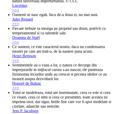
natura universală imperturbabilă. © CCC
Lucretius
>>>
Oamenii se nasc egali. Inca de-a doua zi, nu mai sunt.
Jules Renard
>>>
Fiecare trebuie sa mearga pe propriul sau drum, potrivit cu
temperamentul si cu talentele sale.
Doamna de Staël
>>>
Ce suntem, ce este caracterul nostru, daca nu condensarea
istoriei pe care am trait-o, de la nastere pana acum.
Henri Bergson
>>>
Sentimentele au o viata a lor, o natura ce decurge din
imprejurarile in mijlocul carora s-au nascut; ele pastreaza
fizionomia locurilor unde au crescut si pecetea ideilor ce au
inraurit asupra dezvoltarii lor.
Honoré de Balzac
>>>
Totul se modeleaza, totul are insemnatate, ceea ce este si ceea
ce visam, ceea ce stim si ceea ce presimtim, toate acestea isi
imprima usor, dar sigur, liniile fine care vor fi apoi modelate si
cizelate, adancite sau netezite.
Jens P. Jacobsen