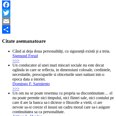
Facebook
Twitter
Email
Share
Citate asemanatoare
Când ai deja doua personalități, cu siguranță există și a treia.
Sigmund Freud
>>>
Un conducator al unei mari miscari sociale nu este decat
oglinda in care se reflecta, in dimensiuni colosale, credintele,
necesitatile, preocuparile si obiceiurile unei natiuni intr-o
epoca data a istoriei.
Domingo F. Sarmiento
>>>
Un om nu se poate resemna cu propria sa discontinuitate… el
nu poate permite nici timpului, nici fiintei sale, nici contului pe
care il are la banca sa-i dicteze o filozofie a vietii, ci are
nevoie sa-si creeze el insusi un cadru moral care sa-i asigure
continuitatea sa ca personalitate.