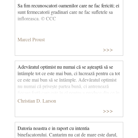
Sa fim recunoscatori oamenilor care ne fac fericiti; ei
sunt fermecatorii gradinari care ne fac sufletele sa
infloreasca. © CCC
Marcel Proust
>>>
Adevăratul optimist nu numai că se așteaptă să se
întâmple tot ce este mai bun, ci lucrează pentru ca tot
ce este mai bun să se întâmple. Adevăratul optimist
nu numai că privește partea bună, ci antrenează
fiecare forță care este în el pentru a produce din ce în
ce mai multă bucurie în viața lui... © CCC
Christian D. Larson
>>>
Datoria noastra e in raport cu intentia
binefacatorului. Cantarim nu cat de mare este darul,