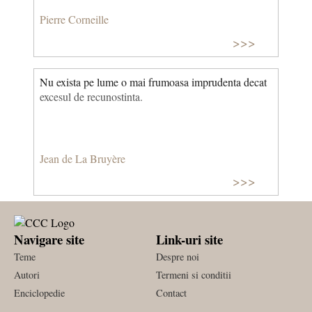
Pierre Corneille
>>>
Nu exista pe lume o mai frumoasa imprudenta decat
excesul de recunostinta.
Jean de La Bruyère
>>>
Navigare site
Link-uri site
Teme
Despre noi
Autori
Termeni si conditii
Enciclopedie
Contact