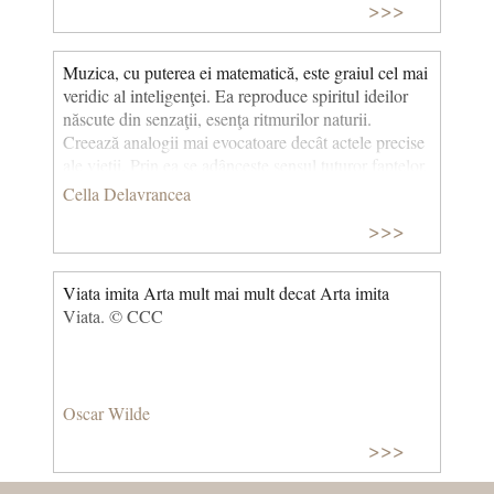
>>>
Muzica, cu puterea ei matematică, este graiul cel mai
veridic al inteligenţei. Ea reproduce spiritul ideilor
născute din senzaţii, esenţa ritmurilor naturii.
Creează analogii mai evocatoare decât actele precise
ale vieţii. Prin ea se adânceşte sensul tuturor faptelor,
se adevereşte metafizica lucrurilor percepute de
Cella Delavrancea
simţurile noastre. Ocean de nesfârşite expresii, lasă în
>>>
amintire o uimire luminoasă ca dâra unei stele
căzătoare, la fel de enigmatică şi distantă în substanţă
şi fluiditate.
Viata imita Arta mult mai mult decat Arta imita
Viata. © CCC
Oscar Wilde
>>>