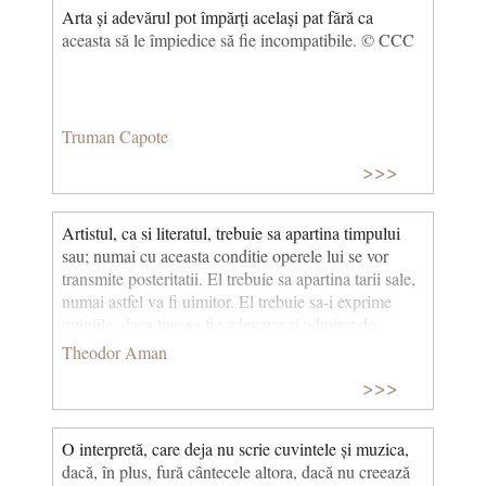
Arta și adevărul pot împărți același pat fără ca
aceasta să le împiedice să fie incompatibile. © CCC
Truman Capote
>>>
Artistul, ca si literatul, trebuie sa apartina timpului
sau; numai cu aceasta conditie operele lui se vor
transmite posteritatii. El trebuie sa apartina tarii sale,
numai astfel va fi uimitor. El trebuie sa-i exprime
opiniile, daca tine sa fie adevarat si admirat de
ganditori. El trebuie sa se arate concret in cugetarile
Theodor Aman
lui, numai astfel va avea un ideal.
>>>
O interpretă, care deja nu scrie cuvintele și muzica,
dacă, în plus, fură cântecele altora, dacă nu creează