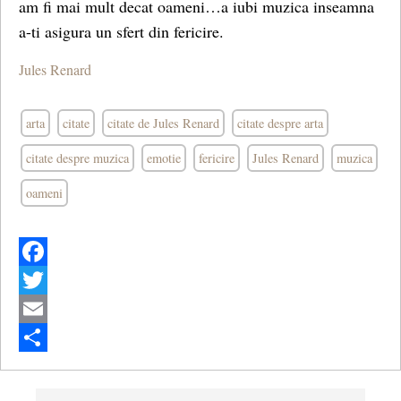
am fi mai mult decat oameni…a iubi muzica inseamna
a-ti asigura un sfert din fericire.
Jules Renard
arta
citate
citate de Jules Renard
citate despre arta
citate despre muzica
emotie
fericire
Jules Renard
muzica
oameni
Facebook
Twitter
Email
Share