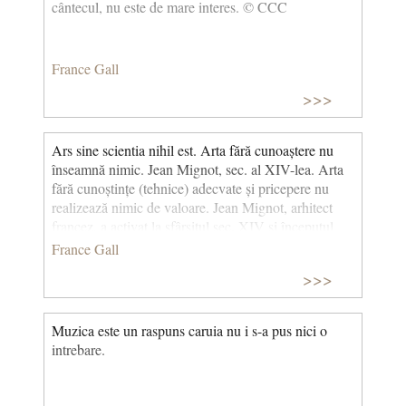
cântecul, nu este de mare interes. © CCC
France Gall
>>>
Ars sine scientia nihil est. Arta fără cunoaștere nu
înseamnă nimic. Jean Mignot, sec. al XIV-lea. Arta
fără cunoștințe (tehnice) adecvate și pricepere nu
realizează nimic de valoare. Jean Mignot, arhitect
francez, a activat la sfârșitul sec. XIV și începutul
sec. XV. sau Ars sine scientia nihil est. Scientia sine
France Gall
arte nihil est. Arta fără cunoaștere nu înseamnă
>>>
nimic. Cunoașterea (cunoștințele, știința) fără artă nu
înseamnă nimic.
Muzica este un raspuns caruia nu i s-a pus nici o
intrebare.