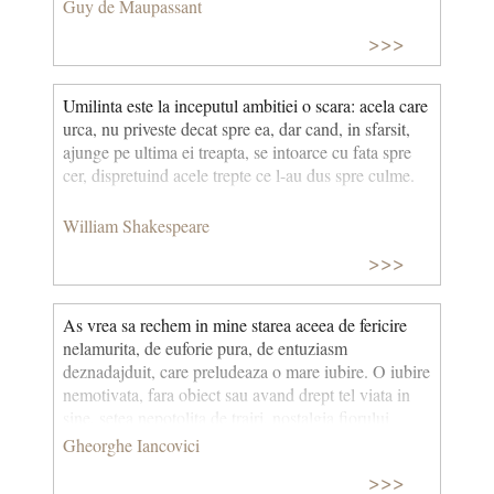
Guy de Maupassant
>>>
Umilinta este la inceputul ambitiei o scara: acela care
urca, nu priveste decat spre ea, dar cand, in sfarsit,
ajunge pe ultima ei treapta, se intoarce cu fata spre
cer, dispretuind acele trepte ce l-au dus spre culme.
William Shakespeare
>>>
As vrea sa rechem in mine starea aceea de fericire
nelamurita, de euforie pura, de entuziasm
deznadajduit, care preludeaza o mare iubire. O iubire
nemotivata, fara obiect sau avand drept tel viata in
sine, setea nepotolita de trairi, nostalgia fiorului
aventurii.
Gheorghe Iancovici
>>>