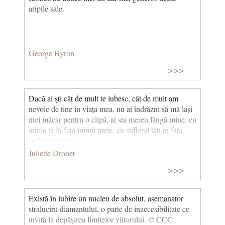
aripile sale.
George Byron
>>>
Dacă ai ști cât de mult te iubesc, cât de mult am
nevoie de tine în viața mea, nu ai îndrăzni să mă lași
nici măcar pentru o clipă, ai sta mereu lângă mine, cu
inima ta în fața inimii mele, cu sufletul tău în fața
sufletului meu.
(O mie și una de scrisori de dragoste către Victor
Juliette Drouet
Hugo)
>>>
© CCC
Există în iubire un nucleu de absolut, asemanator
stralucirii diamantului, o parte de inaccesibilitate ce
invită la depășirea limitelor viitorului. © CCC