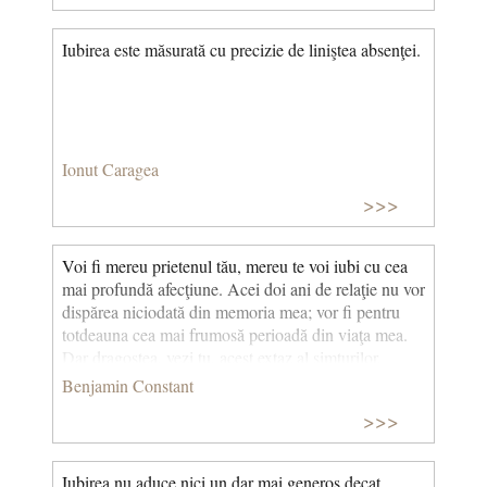
Iubirea este măsurată cu precizie de liniştea absenţei.
Ionut Caragea
>>>
Voi fi mereu prietenul tău, mereu te voi iubi cu cea
mai profundă afecţiune. Acei doi ani de relaţie nu vor
dispărea niciodată din memoria mea; vor fi pentru
totdeauna cea mai frumosă perioadă din viaţa mea.
Dar dragostea, vezi tu, acest extaz al simţurilor,
această beţie involuntară, această uitare a tuturor
Benjamin Constant
intereselor şi a tuturor îndatoririlor, nu o mai am. ©
>>>
CCC
Iubirea nu aduce nici un dar mai generos decat