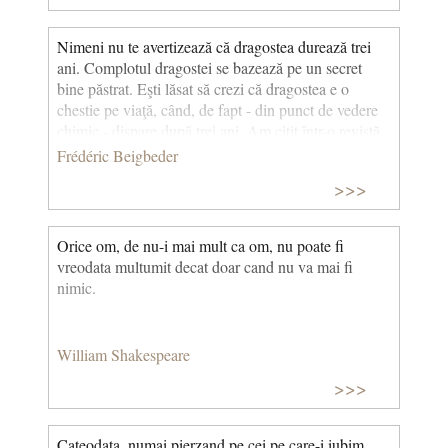
Nimeni nu te avertizează că dragostea durează trei
ani. Complotul dragostei se bazează pe un secret
bine păstrat. Eşti lăsat să crezi că dragostea e o
chestie pe viaţă, când, de fapt - din punct de vedere
chimic - dispare după trei ani. Am citit într-o revistă
pentru femei că dragostea este o emisie, de scurtă
Frédéric Beigbeder
durată, de dopamină, noradrenalină, prolactină,
>>>
luliberină şi ocitocină. O mică moleculă,
feniletilamina (FEA), declanşează senzaţii de veselie,
de exaltare, de euforie. Când te îndrăgosteşti la prima
Orice om, de nu-i mai mult ca om, nu poate fi
vedere înseamnă că neuronii din sistemul limbic îţi
vreodata multumit decat doar cand nu va mai fi
sunt saturaţi cu EA. Tandreţea nu înseamnă altceva
nimic.
decât endorfine (opiul cuplului). Societatea te înşală:
îţi vinde marea dragoste, când, de fapt, s-a
demonstrat ştiinţific că aceşti hormoni încetează să
William Shakespeare
mai acţioneze după trei ani. (Dragostea durează trei
ani)
>>>
Cateodata, numai pierzand pe cei pe care-i iubim,