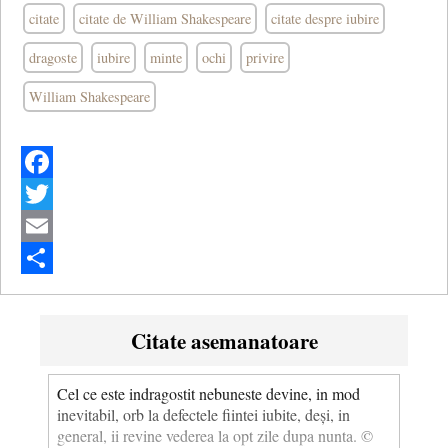
citate
citate de William Shakespeare
citate despre iubire
dragoste
iubire
minte
ochi
privire
William Shakespeare
Facebook
Twitter
Email
Share
Citate asemanatoare
Cel ce este indragostit nebuneste devine, in mod
inevitabil, orb la defectele fiintei iubite, deși, in
general, ii revine vederea la opt zile dupa nunta. ©