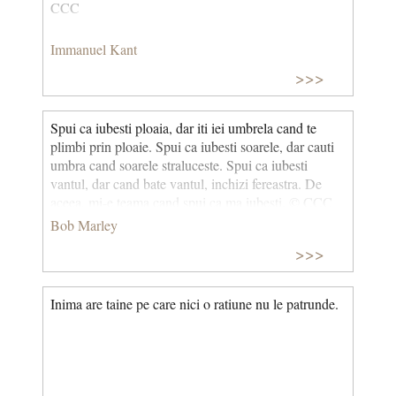
CCC
Immanuel Kant
>>>
Spui ca iubesti ploaia, dar iti iei umbrela cand te
plimbi prin ploaie. Spui ca iubesti soarele, dar cauti
umbra cand soarele straluceste. Spui ca iubesti
vantul, dar cand bate vantul, inchizi fereastra. De
aceea, mi-e teama cand spui ca ma iubesti. © CCC
Bob Marley
>>>
Inima are taine pe care nici o ratiune nu le patrunde.