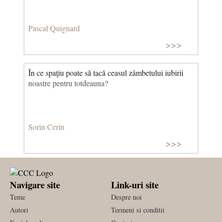
Pascal Quignard
>>>
În ce spaţiu poate să tacă ceasul zâmbetului iubirii
noastre pentru totdeauna?
Sorin Cerin
>>>
Navigare site
Link-uri site
Teme
Despre noi
Autori
Termeni si conditii