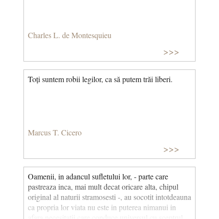
Charles L. de Montesquieu
>>>
Toți suntem robii legilor, ca să putem trăi liberi.
Marcus T. Cicero
>>>
Oamenii, in adancul sufletului lor, - parte care
pastreaza inca, mai mult decat oricare alta, chipul
original al naturii stramosesti -, au socotit intotdeauna
ca propria lor viata nu este in puterea nimanui in
afara necesitatii care conduce universul cu sceptrul