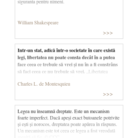
siguranta pentru nimeni.
William Shakespeare
>>>
Intr-un stat, adică într-o societate în care există
legi, libertatea nu poate consta decât în a putea
face ceea ce trebuie să vrei şi nu în a fi constrâns
să faci ceea ce nu trebuie să vrei.
„Libertatea
politică nu constă defel în a face ceea ce vrei. Intr-un
Charles L. de Montesquieu
stat, adică într-o societate în care există legi, libertatea
nu poate consta decât în a putea face ceea ce trebuie
>>>
să vrei şi în a nu fi constrâns să faci ceea ce nu
trebuie să vrei.” Charles L. de Montesquieu In citatul
complet, Montesquieu se referă in mod explicit la
Legea nu înseamnă dreptate. Este un mecanism
libertatea politică, dar aprecierile lui sunt valabile în
foarte imperfect. Dacă apeși exact butoanele potrivite
cazul oricărei forme de libertate. Intotdeauna excesul
și ești și norocos, dreptatea poate apărea în răspuns.
de libertate distruge libertatea: “Libertatea este
Un mecanism este tot ceea ce legea a fost vreodată
dreptul de a face tot ceea ce îngăduie legile; şi dacă
menită să fie. © CCC