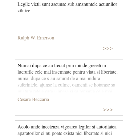
Legile vietii sunt ascunse sub amanuntele actiunilor
zilnice.
Ralph W. Emerson
>>>
Numai dupa ce au trecut prin mii de greseli in
lucrurile cele mai insemnate pentru viata si libertate,
numai dupa ce s-au saturat de a mai indura
suferintele, ajunse la culme, oamenii se hotarasc sa
inlature relele care ii apasa si sa remarce cele mai
vadite adevaruri.
Cesare Beccaria
>>>
Acolo unde inceteaza vigoarea legilor si autoritatea
aparatorilor ei nu poate exista nici libertate si nici