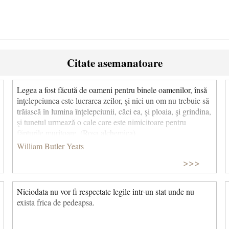
Citate asemanatoare
Legea a fost făcută de oameni pentru binele oamenilor, însă
înţelepciunea este lucrarea zeilor, şi nici un om nu trebuie să
trăiască în lumina înţelepciunii, căci ea, şi ploaia, şi grindina,
şi tunetul urmează o cale care este nimicitoare pentru
făpturile muritoare. (Rosa alchemica)
William Butler Yeats
>>>
Niciodata nu vor fi respectate legile intr-un stat unde nu
exista frica de pedeapsa.