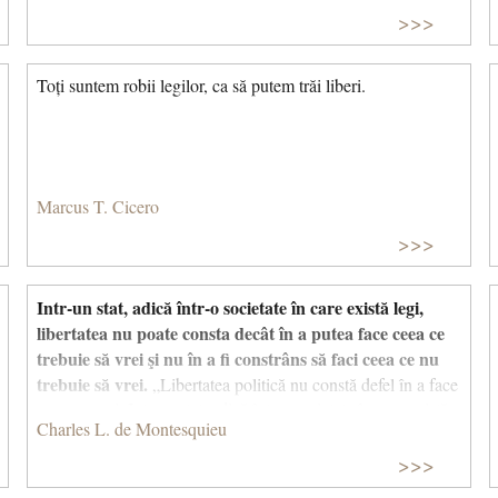
>>>
Toți suntem robii legilor, ca să putem trăi liberi.
Marcus T. Cicero
>>>
Intr-un stat, adică într-o societate în care există legi,
libertatea nu poate consta decât în a putea face ceea ce
trebuie să vrei şi nu în a fi constrâns să faci ceea ce nu
trebuie să vrei.
„Libertatea politică nu constă defel în a face
ceea ce vrei. Intr-un stat, adică într-o societate în care există
Charles L. de Montesquieu
legi, libertatea nu poate consta decât în a putea face ceea ce
trebuie să vrei şi în a nu fi constrâns să faci ceea ce nu
>>>
trebuie să vrei.” Charles L. de Montesquieu In citatul