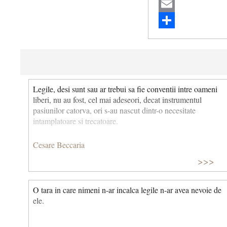
Twitter
Email
Share
Legile, desi sunt sau ar trebui sa fie conventii intre oameni
liberi, nu au fost, cel mai adeseori, decat instrumentul
pasiunilor catorva, ori s-au nascut dintr-o necesitate
intamplatoare si trecatoare.
Cesare Beccaria
>>>
O tara in care nimeni n-ar incalca legile n-ar avea nevoie de
ele.