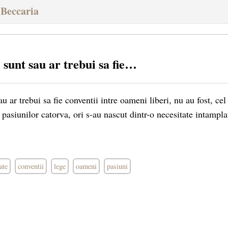
 Beccaria
i sunt sau ar trebui sa fie…
au ar trebui sa fie conventii intre oameni liberi, nu au fost, ce
pasiunilor catorva, ori s-au nascut dintr-o necesitate intamplat
ate
conventii
lege
oameni
pasiuni