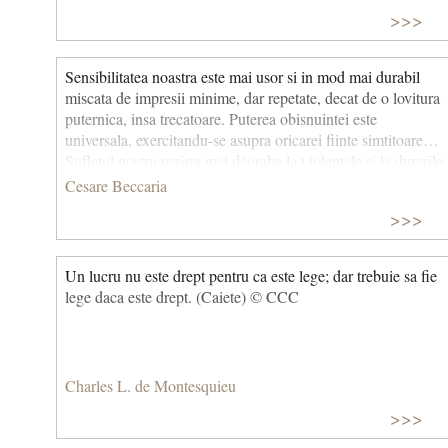
>>>
Sensibilitatea noastra este mai usor si in mod mai durabil
miscata de impresii minime, dar repetate, decat de o lovitura
puternica, insa trecatoare. Puterea obisnuintei este
universala, exercitandu-se asupra oricarei fiinte simtitoare…
Sufletul nostru rezista mai degraba la violentele si la durerile
cele mai mari, dar trecatoare, decat timpului si plictisului
Cesare Beccaria
neincetat.
>>>
Un lucru nu este drept pentru ca este lege; dar trebuie sa fie
lege daca este drept. (Caiete) © CCC
Charles L. de Montesquieu
>>>