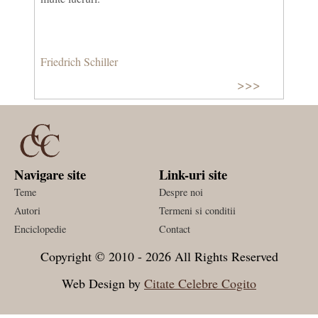
Friedrich Schiller
>>>
Navigare site
Link-uri site
Teme
Despre noi
Autori
Termeni si conditii
Enciclopedie
Contact
Copyright © 2010 - 2026 All Rights Reserved
Web Design by
Citate Celebre Cogito