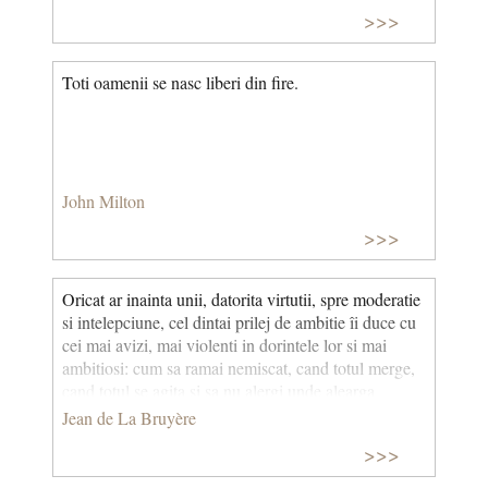
>>>
Toti oamenii se nasc liberi din fire.
John Milton
>>>
Oricat ar inainta unii, datorita virtutii, spre moderatie
si intelepciune, cel dintai prilej de ambitie îi duce cu
cei mai avizi, mai violenti in dorintele lor si mai
ambitiosi: cum sa ramai nemiscat, cand totul merge,
cand totul se agita si sa nu alergi unde alearga
ceilalti?
Jean de La Bruyère
>>>