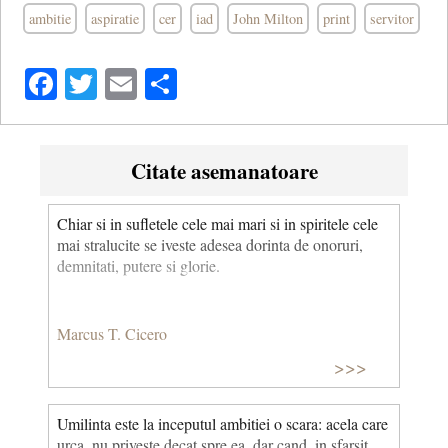
ambitie
aspiratie
cer
iad
John Milton
print
servitor
Facebook
Twitter
Email
Share
Citate asemanatoare
Chiar si in sufletele cele mai mari si in spiritele cele
mai stralucite se iveste adesea dorinta de onoruri,
demnitati, putere si glorie.
Marcus T. Cicero
>>>
Umilinta este la inceputul ambitiei o scara: acela care
urca, nu priveste decat spre ea, dar cand, in sfarsit,