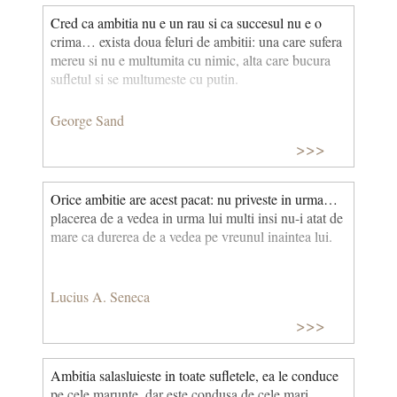
Cred ca ambitia nu e un rau si ca succesul nu e o
crima… exista doua feluri de ambitii: una care sufera
mereu si nu e multumita cu nimic, alta care bucura
sufletul si se multumeste cu putin.
George Sand
>>>
Orice ambitie are acest pacat: nu priveste in urma…
placerea de a vedea in urma lui multi insi nu-i atat de
mare ca durerea de a vedea pe vreunul inaintea lui.
Lucius A. Seneca
>>>
Ambitia salasluieste in toate sufletele, ea le conduce
pe cele marunte, dar este condusa de cele mari.