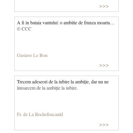
>>>
A fi in bataia vantului: o ambitie de frunza moarta…
© CCC
Gustave Le Bon
>>>
Trecem adeseori de la iubire la ambiție, dar nu ne
întoarcem de la ambiție la iubire.
Fr. de La Rochefoucauld
>>>