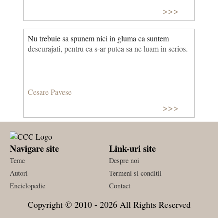
>>>
Nu trebuie sa spunem nici in gluma ca suntem
descurajati, pentru ca s-ar putea sa ne luam in serios.
Cesare Pavese
>>>
Navigare site
Link-uri site
Teme
Despre noi
Autori
Termeni si conditii
Enciclopedie
Contact
Copyright © 2010 - 2026 All Rights Reserved