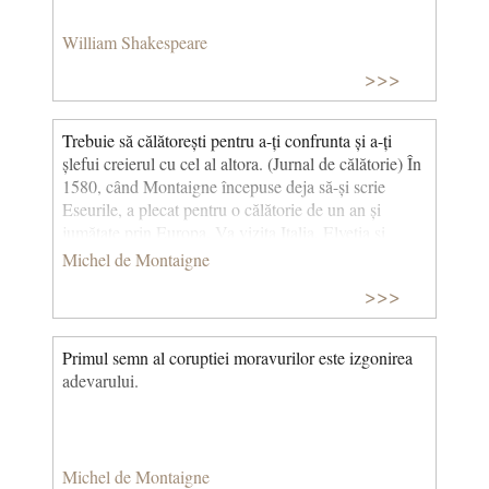
William Shakespeare
>>>
Trebuie să călătorești pentru a-ți confrunta și a-ți
șlefui creierul cu cel al altora. (Jurnal de călătorie) În
1580, când Montaigne începuse deja să-și scrie
Eseurile, a plecat pentru o călătorie de un an și
jumătate prin Europa. Va vizita Italia, Elveția și
Germania ceea ce îi va permite să scrie textul de mai
Michel de Montaigne
sus în Jurnal de călătorie. © CCC
>>>
Primul semn al coruptiei moravurilor este izgonirea
adevarului.
Michel de Montaigne