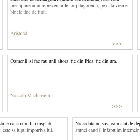
presupuneau in reprezentarile lor pitagoreicii, pe cata vreme
binele tine de finit.
Aristotel
>>>
Oamenii isi fac rau unii altora, fie din frica, fie din ura.
Niccolò Machiavelli
>>>
a, e ca si cum l-ai rasplati.
Niciodata nu savarsim atat de dep
 este sa lupti impotriva lui.
atunci cand il infaptuim intemein