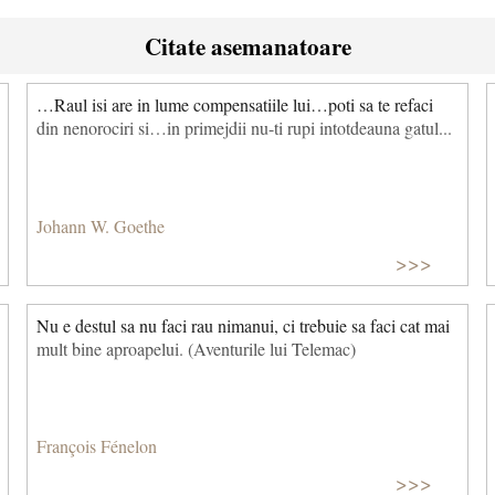
Citate asemanatoare
…Raul isi are in lume compensatiile lui…poti sa te refaci
din nenorociri si…in primejdii nu-ti rupi intotdeauna gatul...
Johann W. Goethe
>>>
Nu e destul sa nu faci rau nimanui, ci trebuie sa faci cat mai
mult bine aproapelui. (Aventurile lui Telemac)
François Fénelon
>>>