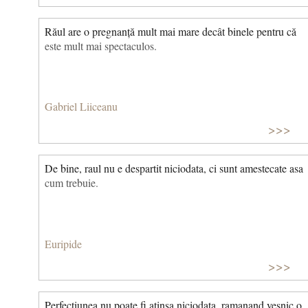
Răul are o pregnanță mult mai mare decât binele pentru că
este mult mai spectaculos.
Gabriel Liiceanu
>>>
De bine, raul nu e despartit niciodata, ci sunt amestecate asa
cum trebuie.
Euripide
>>>
Perfectiunea nu poate fi atinsa niciodata, ramanand vesnic o