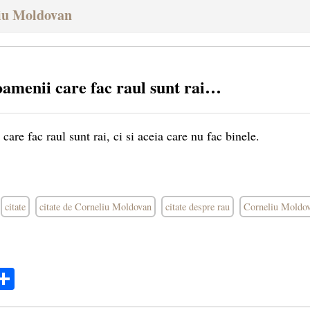
liu Moldovan
amenii care fac raul sunt rai…
re fac raul sunt rai, ci si aceia care nu fac binele.
citate
citate de Corneliu Moldovan
citate despre rau
Corneliu Moldo
ok
ter
mail
Share