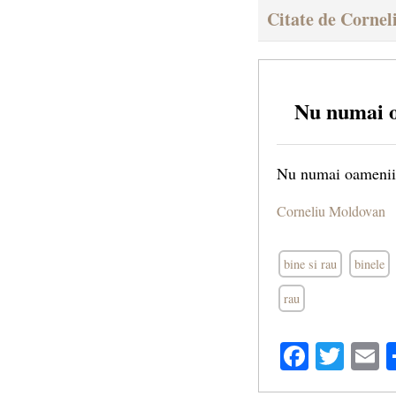
Citate de Corne
Nu numai o
Nu numai oamenii ca
Corneliu Moldovan
bine si rau
binele
rau
Facebo
Twit
E