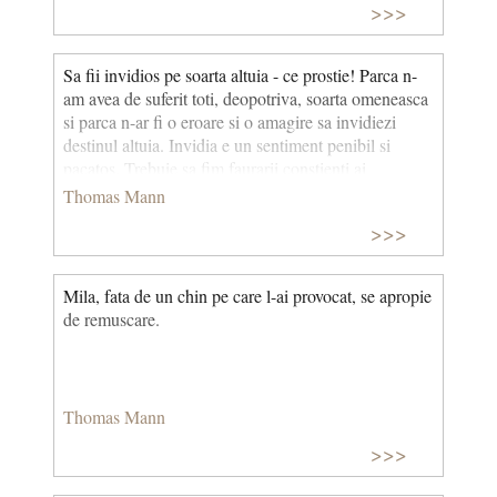
>>>
Sa fii invidios pe soarta altuia - ce prostie! Parca n-
am avea de suferit toti, deopotriva, soarta omeneasca
si parca n-ar fi o eroare si o amagire sa invidiezi
destinul altuia. Invidia e un sentiment penibil si
pacatos. Trebuie sa fim faurarii constienti ai
propriului nostru destin si sa nu ne secatuim uitandu-
Thomas Mann
ne chioras la ce fac altii.
>>>
Mila, fata de un chin pe care l-ai provocat, se apropie
de remuscare.
Thomas Mann
>>>