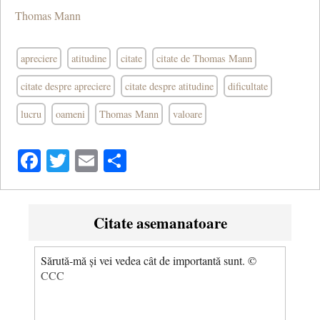
Thomas Mann
apreciere
atitudine
citate
citate de Thomas Mann
citate despre apreciere
citate despre atitudine
dificultate
lucru
oameni
Thomas Mann
valoare
Facebook
Twitter
Email
Share
Citate asemanatoare
Sărută-mă și vei vedea cât de importantă sunt. ©
CCC