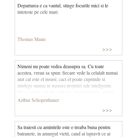
Departarea e ca vantul, stinge focurile mici si le
inteteste pe cele mari.
Thomas Mann
>>>
Nimeni nu poate vedea deasupra sa. Cu toate
acestea, vreau sa spun: fiecare vede la celalalt numai
atat cat este el insusi; caci el poate cuprinde si
intelege numai in masura propriei sale inteligente.
Daca acesta este de calitatea cea mai umila, atunci
toate darurile spirituale, chiar si cele mai mari nu-si
Arthur Schopenhauer
vor produce efectul asupra lui si el nu va observa la
>>>
posesorul lor nimic, decat numai ceea ce-i mai josnic
in individualitatea sa, deci numai slabiciunile si
defectele sale de temperament si de caracter.
Sa traiesti cu amintirile este o treaba buna pentru
batranete, in amurgul vietii, cand ai ispravit ce ai