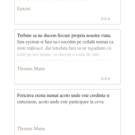
cu dansul. Si asa, ai scapat de galceava.
Epictet
>>>
Trebuie sa ne ducem fiecare propria noastra viata,
fara egoism si fara sa-i socotim pe ceilalti numai ca
niste mijloace, dar totodata fara sa ne tagaduim cu
totul pe noi insine, sa ducem o viata de sine
statatoare si potrivita firii noastre, cu un echilibru
rational intre indatoririle fata de altii si indatoririle
Thomas Mann
fata de noi.
>>>
Fericirea exista numai acolo unde este credinta si
entuziasm, acolo unde este participare la ceva.
Thomas Mann