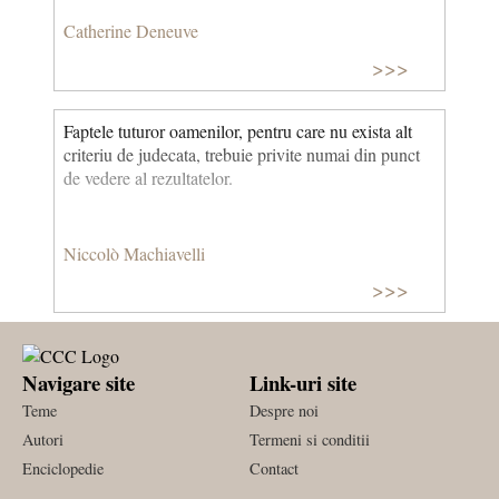
Catherine Deneuve
>>>
Faptele tuturor oamenilor, pentru care nu exista alt
criteriu de judecata, trebuie privite numai din punct
de vedere al rezultatelor.
Niccolò Machiavelli
>>>
Navigare site
Link-uri site
Teme
Despre noi
Autori
Termeni si conditii
Enciclopedie
Contact