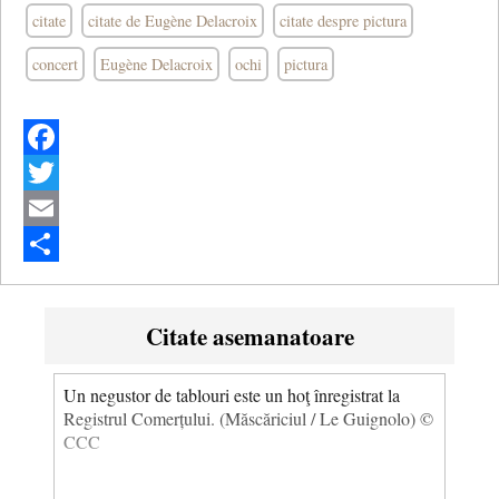
citate
citate de Eugène Delacroix
citate despre pictura
concert
Eugène Delacroix
ochi
pictura
Facebook
Twitter
Email
Share
Citate asemanatoare
Un negustor de tablouri este un hoţ înregistrat la
Registrul Comerțului. (Măscăriciul / Le Guignolo) ©
CCC