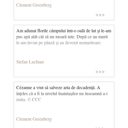
postpicturale, precum și unul dintre principalii
Clement Greenberg
reprezentanți ai Op Art (Optical art), o direcție în
>>>
artele vizuale moderne care se bazează pe contrastele
puternice între culorile alb și negru, forme
geometrice planare și spațiale, și, mai ales, pe iluzii
Am adunat florile câmpului într-o oală de lut şi le-am
optice, alături de Joseph Albers. Este și un
pus apă atât cât să nu moară iute. După ce au murit
reprezentant al pânzei modelate (shaped canvas)
le-am înviat pe pânză şi au devenit nemuritoare.
împreună cu Charles Hinman. Stella trăiește și
lucrează în New York City.) © CCC
Stefan Luchian
>>>
Cézanne a vrut să salveze arta de decadență. A
înţeles că a fi la nivelul înaintașilor nu înseamnă a-i
imita. © CCC
Clement Greenberg
>>>