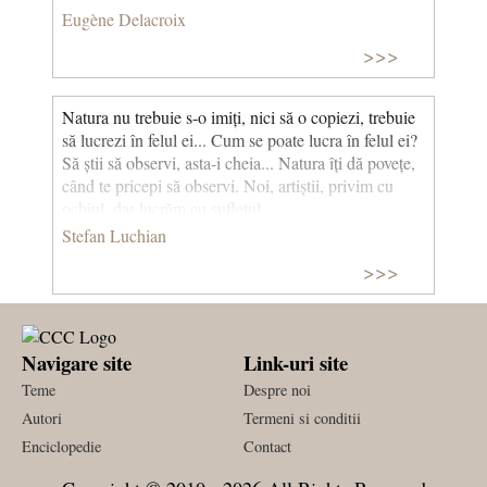
Eugène Delacroix
>>>
Natura nu trebuie s-o imiți, nici să o copiezi, trebuie
să lucrezi în felul ei... Cum se poate lucra în felul ei?
Să știi să observi, asta-i cheia... Natura îți dă povețe,
când te pricepi să observi. Noi, artiștii, privim cu
ochiul, dar lucrăm cu sufletul.
Stefan Luchian
>>>
Navigare site
Link-uri site
Teme
Despre noi
Autori
Termeni si conditii
Enciclopedie
Contact