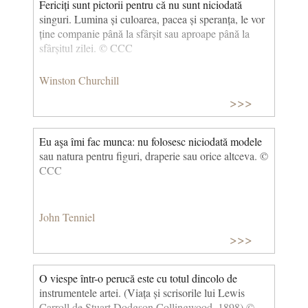
Fericiți sunt pictorii pentru că nu sunt niciodată
1480).
singuri. Lumina și culoarea, pacea și speranța, le vor
ține companie până la sfârșit sau aproape până la
sfârșitul zilei. © CCC
Winston Churchill
>>>
Eu aşa îmi fac munca: nu folosesc niciodată modele
sau natura pentru figuri, draperie sau orice altceva. ©
CCC
John Tenniel
>>>
O viespe într-o perucă este cu totul dincolo de
instrumentele artei. (Viața și scrisorile lui Lewis
Carroll de Stuart Dodgson Collingwood, 1898) ©