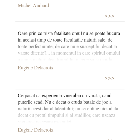
Michel Audiard
>>>
Oare prin ce trista fatalitate omul nu se poate bucura
in acelasi timp de toate facultatile naturii sale, de
toate perfectiunile, de care nu e susceptibil decat la
varste diferite?... in momentul in care spiritul omului
a ajuns maturitatea, trupul lui incepe sa-si piarda
puterea... inteligenta a crescut, dar sufletul si-a
Eugène Delacroix
pierdut elasticitatea si impresionabilitatea; ... dar,
>>>
pentru ce omul, la urma urmei, n-ar suferi si el soarta
comuna tuturor fiintelor ? Cand culegem fructul cel
minunat mai putem oare avea pretentia sa respiram in
Ce pacat ca experienta vine abia cu varsta, cand
acelasi timp si parfumul florii? Tineretea a avut
puterile scad. Nu e decat o cruda bataie de joc a
nevoie de acea delicatete a sensibilitatii, pentru a
naturii acest dar al talentului; nu se obtine niciodata
ajunge sa stapaneasca, la maturitate, siguranta
decat cu pretul timpului si al studiilor, care uzeaza
spiritului. Se poate ca oamenii foarte mari sunt
vigoarea necesara executiei…
tocmai aceia care au pastrat, la varsta la care
Eugène Delacroix
inteligenta este in plina putere, o parte din
impetuozitatea impresiilor, proprie tineretii.
>>>