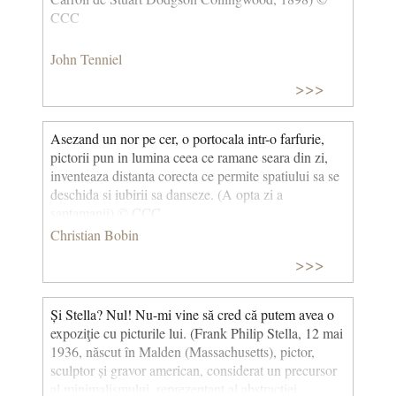
CCC
John Tenniel
>>>
Asezand un nor pe cer, o portocala intr-o farfurie,
pictorii pun in lumina ceea ce ramane seara din zi,
inventeaza distanta corecta ce permite spatiului sa se
deschida si iubirii sa danseze. (A opta zi a
saptamanii) © CCC
Christian Bobin
>>>
Și Stella? Nul! Nu-mi vine să cred că putem avea o
expoziţie cu picturile lui. (Frank Philip Stella, 12 mai
1936, născut în Malden (Massachusetts), pictor,
sculptor și gravor american, considerat un precursor
al minimalismului, reprezentant al abstracției