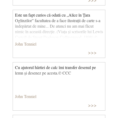
Este un fapt curios că odată cu „Alice în Țara
Oglinzilor” facultatea de a face ilustrații de carte s-a
îndepărtat de mine... De atunci nu am mai făcut
nimic în această direcţie. (Viața și scrisorile lui Lewis
Carroll de Stuart Dodgson Collingwood, 1898) ©
CCC
John Tenniel
>>>
Cu ajutorul hârtiei de calc îmi transfer desenul pe
lemn și desenez pe acesta. ​© CCC
John Tenniel
>>>