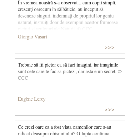
În vremea noastră s-a observat... cum copii simpli,
crescuţi oarecum în sălbăticie, au început să
deseneze singuri, îndemnaţi de propriul lor geniu
natural, instruiţi doar de exemplul acestor frumoase
picturi şi sculpturi ale Naturii. © CCC
Giorgio Vasari
>>>
Trebuie să fii pictor ca să faci imagini, iar imaginile
sunt cele care te fac să pictezi, dar asta e un secret. ©
CCC
Eugène Leroy
>>>
Ce crezi oare ca a fost viata oamenilor care s-au
ridicat deasupra obisnuitului? O lupta continua.