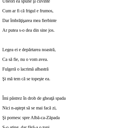
Uneori ea spune şi cuvinte
Cum ar fi că frigul e frumos,
Dar îmbrăţişarea mea fierbinte
Ar putea s-o dea din sine jos.
Legea ei e depărtarea noastră,
Ca să fie, nu o vom avea.
Fulgeră o lacrimă albastră
Şi mă tem că se topeşte ea.
Îmi păstrez în drob de gheaţă spada
Nici n-aştept să se mai facă zi,
Şi pornesc spre Albă-ca-Zăpada
S-o ating, dar fără-a o topi.