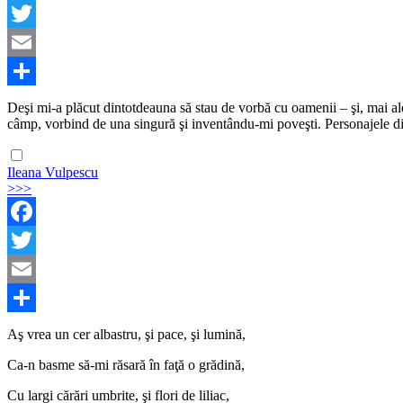
Facebook
Twitter
Email
Share
Deşi mi-a plăcut dintotdeauna să stau de vorbă cu oamenii – şi, mai a
câmp, vorbind de una singură şi inventându-mi poveşti. Personajele di
Ileana Vulpescu
>>>
Facebook
Twitter
Email
Share
Aş vrea un cer albastru, şi pace, şi lumină,
Ca-n basme să-mi răsară în faţă o grădină,
Cu largi cărări umbrite, şi flori de liliac,