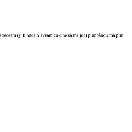
 petreceam (şi fiindcă n-aveam cu cine să mă joc) plimbându-mă prin