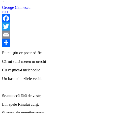
George Calinescu
>>>
Facebook
Twitter
Email
Share
Eu nu ştiu ce poate să fie
Că-mi sună mereu în urechi
Cu veşnica-i melancolie
Un basm din zilele vechi.
Se-ntunecă fără de veste,
Lin apele Rinului curg,
Şi cresc ale munţilor creste