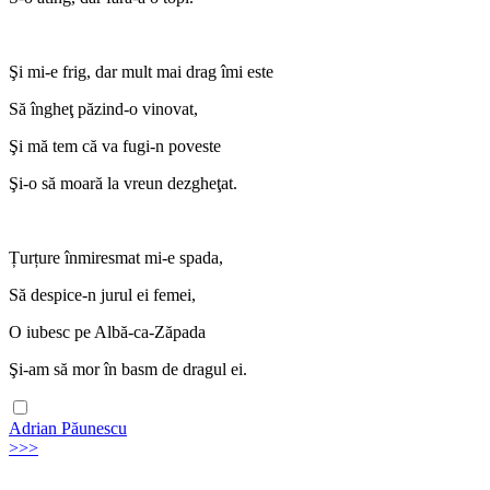
Şi mi-e frig, dar mult mai drag îmi este
Să îngheţ păzind-o vinovat,
Şi mă tem că va fugi-n poveste
Şi-o să moară la vreun dezgheţat.
Țurțure înmiresmat mi-e spada,
Să despice-n jurul ei femei,
O iubesc pe Albă-ca-Zăpada
Şi-am să mor în basm de dragul ei.
Adrian Păunescu
>>>