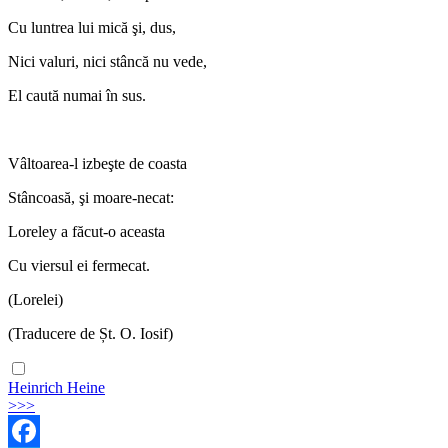
Cu luntrea lui mică şi, dus,
Nici valuri, nici stâncă nu vede,
El caută numai în sus.
Vâltoarea-l izbeşte de coasta
Stâncoasă, şi moare-necat:
Loreley a făcut-o aceasta
Cu viersul ei fermecat.
(Lorelei)
(Traducere de Șt. O. Iosif)
Heinrich Heine
>>>