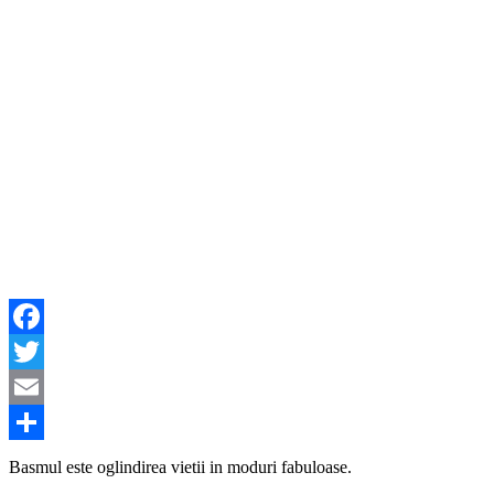
Facebook
Twitter
Email
Share
Basmul este oglindirea vietii in moduri fabuloase.