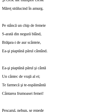
Măreţ strălucind în amurg.
Pe stâncă un chip de femeie
S-arată din negură blând,
Brăţara-i de aur scânteie,
Ea-şi piaptănă părul cântând.
Ea-şi piaptănă părul şi cântă
Un cântec de vrajă al ei;
Te farmecă şi te-nspăimântă
Cântarea frumoasei femei!
Pescarul, nebun, se repede