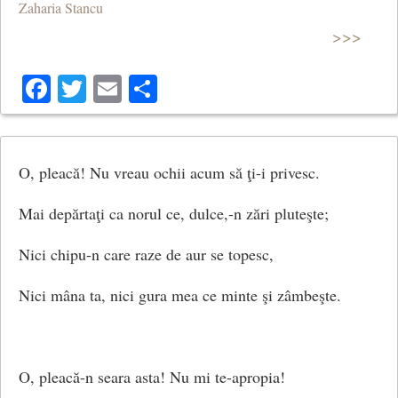
Zaharia Stancu
>>>
Facebook
Twitter
Email
Share
O, pleacă! Nu vreau ochii acum să ţi-i privesc.
Mai depărtaţi ca norul ce, dulce,-n zări pluteşte;
Nici chipu-n care raze de aur se topesc,
Nici mâna ta, nici gura mea ce minte şi zâmbeşte.
O, pleacă-n seara asta! Nu mi te-apropia!