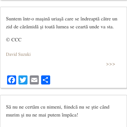
Suntem într-o mașină uriașă care se îndreaptă către un
zid de cărămidă și toată lumea se ceartă unde va sta.
© CCC
David Suzuki
>>>
Facebook
Twitter
Email
Share
Să nu ne certăm cu nimeni, fiindcă nu se ştie când
murim şi nu ne mai putem împăca!