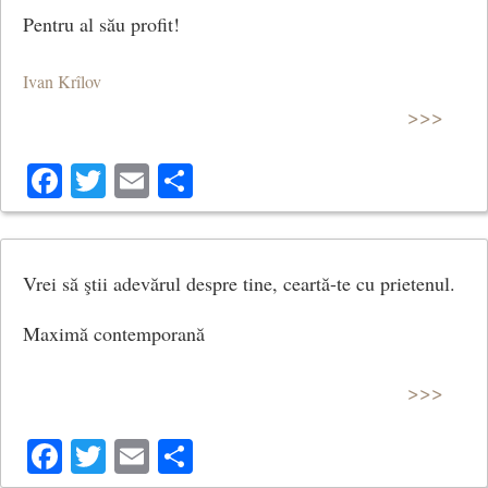
Pentru al său profit!
Ivan Krîlov
>>>
Facebook
Twitter
Email
Share
Vrei să ştii adevărul despre tine, ceartă-te cu prietenul.
Maximă contemporană
>>>
Facebook
Twitter
Email
Share