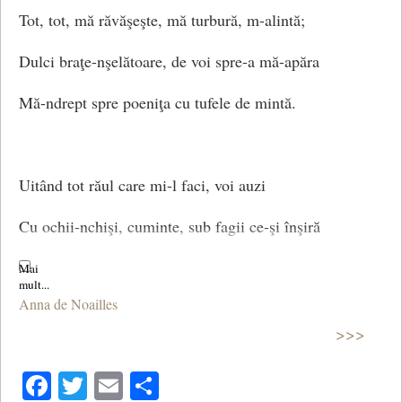
Tot, tot, mă răvăşeşte, mă turbură, m-alintă;
Dulci braţe-nşelătoare, de voi spre-a mă-apăra
Mă-ndrept spre poeniţa cu tufele de mintă.
Uitând tot răul care mi-l faci, voi auzi
Cu ochii-nchişi, cuminte, sub fagii ce-şi înşiră
Acolo rămurişul cu umbrele-argintii,
Anna de Noailles
Frunzişul tot cum paşnic şi liniştit, respiră!
>>>
(Ceartă)
Facebook
Twitter
Email
Share