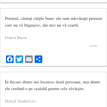
Prieteni, căutați cărțile bune: ele sunt adevărații prieteni
care nu vă lingușesc, dar nici nu vă ceartă.
Francis Bacon
>>>
Facebook
Twitter
Email
Share
În fiecare dintre noi locuiesc două persoane, una dintre
ele certând-o pe cealaltă pentru cele săvârşite.
Henryk Sienkiewicz