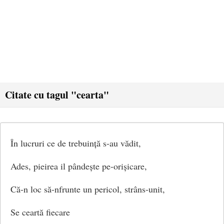
Citate cu tagul "cearta"
În lucruri ce de trebuință s-au vădit,
Ades, pieirea il pândește pe-orișicare,
Că-n loc să-nfrunte un pericol, strâns-unit,
Se ceartă fiecare