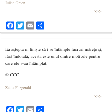
Julien Green
>>>
Facebook
Twitter
Email
Share
Ea aștepta în liniște să i se întâmple lucruri mărețe și,
fără îndoială, acesta este unul dintre motivele pentru
care ele s-au întâmplat.
© CCC
Zelda Fitzgerald
>>>
Facebook
Twitter
Email
Share