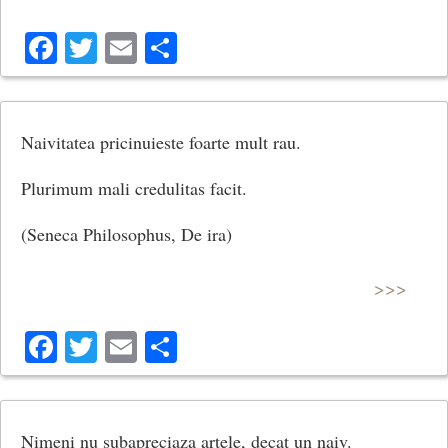
Facebook
Twitter
Email
Share
Naivitatea pricinuieste foarte mult rau.
Plurimum mali credulitas facit.
(Seneca Philosophus, De ira)
>>>
Facebook
Twitter
Email
Share
Nimeni nu subapreciaza artele, decat un naiv.