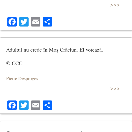
>>>
Facebook
Twitter
Email
Share
Adultul nu crede în Moș Crăciun. El votează.
© CCC
Pierre Desproges
>>>
Facebook
Twitter
Email
Share