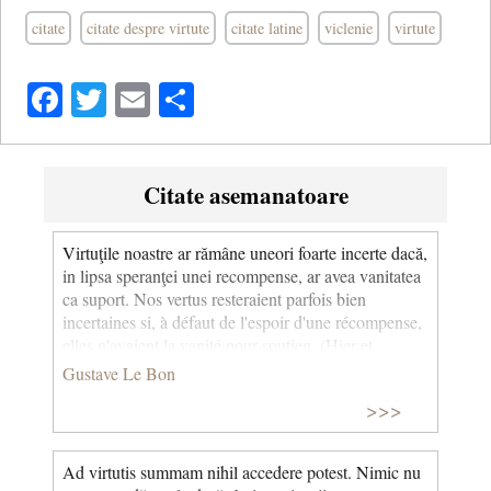
citate
citate despre virtute
citate latine
viclenie
virtute
Facebook
Twitter
Email
Share
Citate asemanatoare
Virtuţile noastre ar rămâne uneori foarte incerte dacă,
in lipsa speranţei unei recompense, ar avea vanitatea
ca suport. Nos vertus resteraient parfois bien
incertaines si, à défaut de l'espoir d'une récompense,
elles n'avaient la vanité pour soutien. (Hier et
Demain)
Gustave Le Bon
>>>
Ad virtutis summam nihil accedere potest. Nimic nu