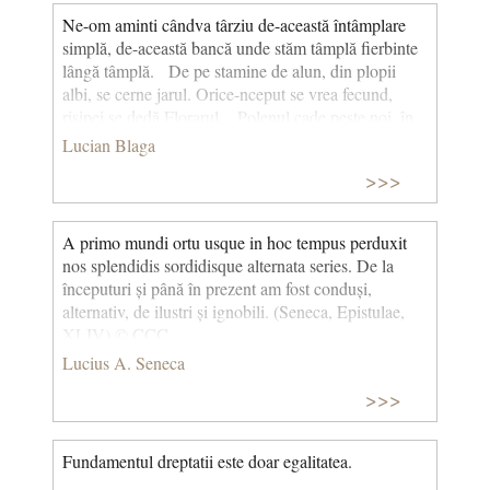
Ne-om aminti cândva târziu de-această întâmplare
simplă, de-această bancă unde stăm tâmplă fierbinte
lângă tâmplă. De pe stamine de alun, din plopii
albi, se cerne jarul. Orice-nceput se vrea fecund,
risipei se dedă Florarul. Polenul cade peste noi, în
preajmă galbene troiene alcătuieşte-n aur fin. Pe
Lucian Blaga
umeri cade-ne şi-n gene. Ne cade-n gură când
>>>
vorbim, şi-n ochi, când nu găsim cuvântul. Şi nu ştim
ce păreri de rău ne tulbură, pieziş, avântul. Ne-om
aminti cândva târziu de-această întâmplare simplă,
A primo mundi ortu usque in hoc tempus perduxit
de-această bancă unde stăm tâmplă fierbinte lângă
nos splendidis sordidisque alternata series. De la
tâmplă. Visând, întrezărim prin doruri - latente-n
începuturi și până în prezent am fost conduși,
pulberi aurii – păduri ce ar putea să fie şi niciodată
alternativ, de ilustri și ignobili. (Seneca, Epistulae,
nu vor fi. (Risipei se dedă florarul)
XLIV) © CCC
Lucius A. Seneca
>>>
Fundamentul dreptatii este doar egalitatea.