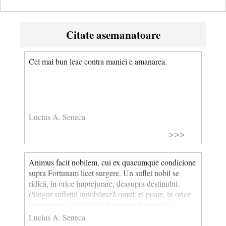
Citate asemanatoare
Cel mai bun leac contra maniei e amanarea.
Lucius A. Seneca
>>>
Animus facit nobilem, cui ex quacumque condicione
supra Fortunam licet surgere. Un suflet nobil se
ridică, în orice împrejurare, deasupra destinului.
(Singur sufletul înnobilează omul; el poate, în orice
împrejurare, să se ridice deasupra destinului.)
(Seneca, Epistulae, XLIV) © CCC
Lucius A. Seneca