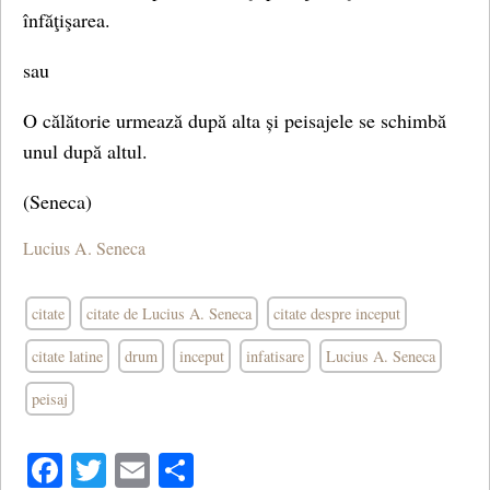
înfăţişarea.
sau
O călătorie urmează după alta și peisajele se schimbă
unul după altul.
(Seneca)
Lucius A. Seneca
citate
citate de Lucius A. Seneca
citate despre inceput
citate latine
drum
inceput
infatisare
Lucius A. Seneca
peisaj
Facebook
Twitter
Email
Share