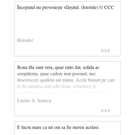
Începutul nu prevestește sfârșitul. (Istoriile) © CCC
Herodot
>>>
Bona illa sunt vera, quae ratio dat, solida ac
sempiterna, quae cadere non possunt, nec
descrescere quidem aut minui. Acele bunuri pe care
le dă raţiunea sunt adevărate, temeinice şi
nepieritoare, ele nu pot să decadă, nici măcar să
descrească sau să se micşoreze. (Seneca)
Lucius A. Seneca
>>>
E lucru mare ca un om sa fie mereu acelasi.