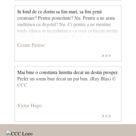
In fond de ce dorim sa fim mari, sa fim genii
creatoare? Pentru posteritate? Nu. Pentru a ne arata
multimea cu degetul? Nu. Ci pentru a ne mentine
truda zilnica in incredintarea ca ceea ce facem merita
osteneala, ca este ceva unic. Pentru azi, nu pentru
eternitate.
Cesare Pavese
>>>
Mai bine o constiinta linistita decat un destin prosper.
Prefer un somn bun decat un pat bun. (Ruy Blas) ©
CCC
Victor Hugo
>>>