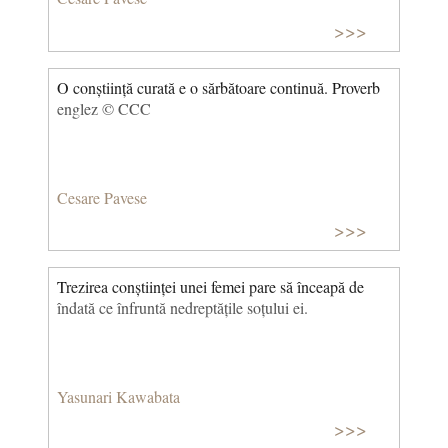
>>>
O conștiință curată e o sărbătoare continuă. Proverb
englez © CCC
Cesare Pavese
>>>
Trezirea conștiinței unei femei pare să înceapă de
îndată ce înfruntă nedreptățile soțului ei.
Yasunari Kawabata
>>>