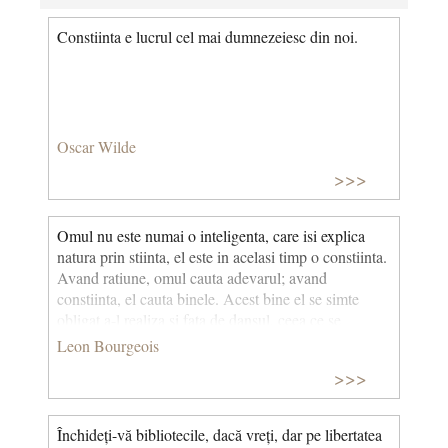
Constiinta e lucrul cel mai dumnezeiesc din noi.
Oscar Wilde
>>>
Omul nu este numai o inteligenta, care isi explica
natura prin stiinta, el este in acelasi timp o constiinta.
Avand ratiune, omul cauta adevarul; avand
constiinta, el cauta binele. Acest bine el se simte
obligat a-l realiza si fata de dansul, ceea ce se
cheama morala individuala, si fata de celelalte fiinte
Leon Bourgeois
cu ratiune si cu constiinta care seamana cu dansul -
>>>
morala sociala.
Închideți-vă bibliotecile, dacă vreți, dar pe libertatea