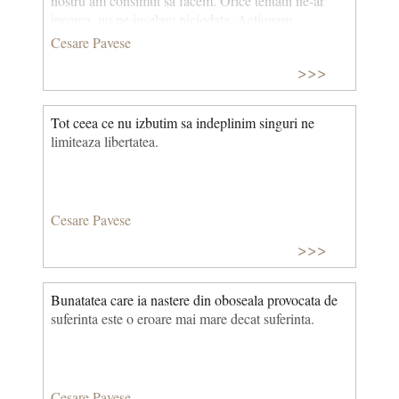
nostru am consimtit sa facem. Orice tentatii ne-ar
incerca, nu ne inselam niciodata. Actionam
intotdeauna in sensul desti­nului. Cele doua lucruri
Cesare Pavese
sunt unul singur.
>>>
Tot ceea ce nu izbutim sa indeplinim singuri ne
limiteaza libertatea.
Cesare Pavese
>>>
Bunatatea care ia nastere din oboseala provocata de
suferinta este o eroare mai mare decat suferinta.
Cesare Pavese