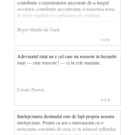
contributie a experientelor ancestrale de-a lungul
secolelor, contributie necontrolata si transmisa noua
de legile multiple si capricioase ale ereditatii…
transformismul, ale carui legi domina totul, domina
in acelasi timp si evolutia constiintei umane.
Roger Martin du Gard
>>>
Adevaratul ratat nu e cel care nu reuseste in lucrurile
mari — cine reuseste? — ci in cele marunte.
Cesare Pavese
>>>
Intelepciunea destinului este de fapt propria noastra
intelepciune. Pentru ca noi o intovarasim cu o
neincetata constiinta de ceea ce in adancul sufletului