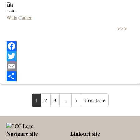
Willa Cather
>>>
Facebook
Twitter
Email
Share
1
2
3
…
7
Urmatoare
Navigare site
Link-uri site