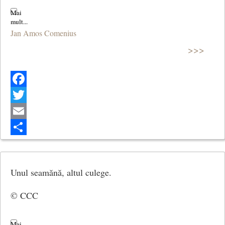
Jan Amos Comenius
>>>
Facebook
Twitter
Email
Share
Unul seamănă, altul culege.
© CCC