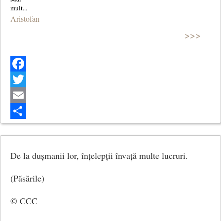
Aristofan
>>>
Facebook
Twitter
Email
Share
De la dușmanii lor, înțelepții învață multe lucruri.
(Păsările)
© CCC