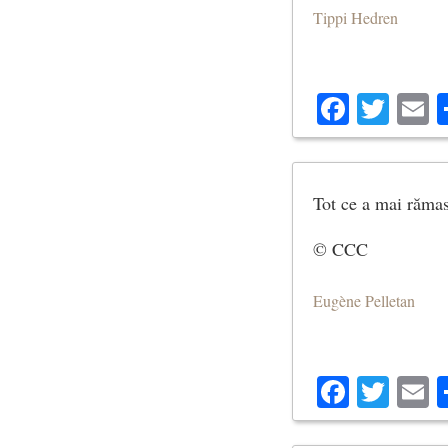
Tippi Hedren
Facebo
Twit
E
Tot ce a mai rămas 
© CCC
Eugène Pelletan
Facebo
Twit
E