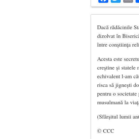
Dacă rădăcinile Sta
dizolvat în Biseri
între conștiința rel
Acesta este secretu
creștine și statele
echivalent l-am cău
risca să jignești d
pentru o societate
musulmană la viaț
(Sfârșitul lumii a
© CCC