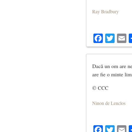
Ray Bradbury
Facebo
Twit
E
Dacă un om are nev
are fie o minte lim
© CCC
Ninon de Lenclos
Facebo
Twit
E