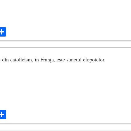
ok
ter
mail
Share
din catolicism, în Franţa, este sunetul clopotelor.
ok
ter
mail
Share