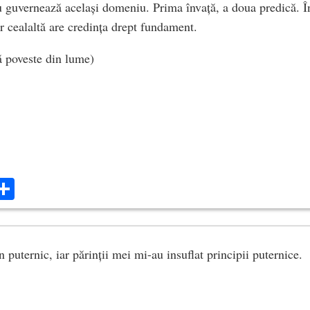
nu guvernează același domeniu. Prima învață, a doua predică. În
ar cealaltă are credința drept fundament.
 poveste din lume)
ok
ter
mail
Share
puternic, iar părinții mei mi-au insuflat principii puternice.