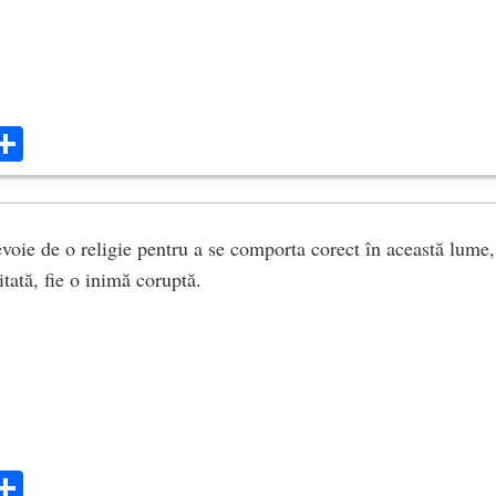
ok
ter
mail
Share
oie de o religie pentru a se comporta corect în această lume
itată, fie o inimă coruptă.
ok
ter
mail
Share