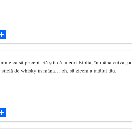
ok
ter
mail
Share
minte ca să pricepi. Să ştii că uneori Biblia, în mâna cuiva, po
 sticlă de whisky în mâna… oh, să zicem a tatălui tău.
ok
ter
mail
Share