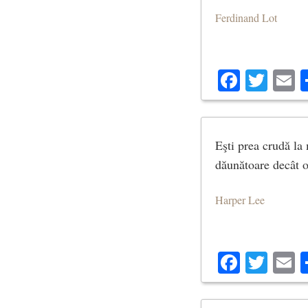
Ferdinand Lot
Facebo
Twit
E
Eşti prea crudă la 
dăunătoare decât o
Harper Lee
Facebo
Twit
E