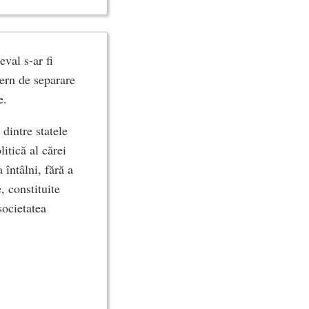
eval s-ar fi
dern de separare
e.
dintre statele
itică al cărei
întâlni, fără a
, constituite
societatea