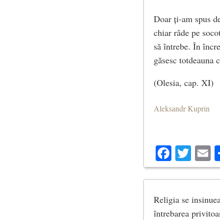
Doar ți-am spus de
chiar râde pe soco
să întrebe. În înc
găsesc totdeauna c
(Olesia, cap. XI)
Aleksandr Kuprin
Facebo
Twit
E
Religia se insinuea
întrebarea privitoa