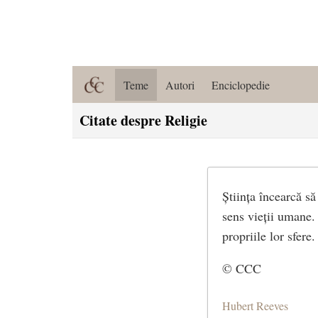
Teme
Autori
Enciclopedie
Citate despre Religie
Știința încearcă să
sens vieții umane.
propriile lor sfere.
© CCC
Hubert Reeves