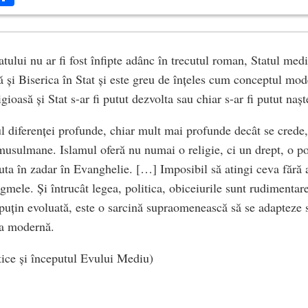
tului nu ar fi fost înfipte adânc în trecutul roman, Statul medi
că și Biserica în Stat și este greu de înțeles cum conceptul mo
igioasă și Stat s-ar fi putut dezvolta sau chiar s-ar fi putut nașt
l diferenței profunde, chiar mult mai profunde decât se crede, 
 musulmane. Islamul oferă nu numai o religie, ci un drept, o pol
ta în zadar în Evanghelie. […] Imposibil să atingi ceva fără a 
ogmele. Și întrucât legea, politica, obiceiurile sunt rudimentare
 puțin evoluată, este o sarcină supraomenească să se adapteze 
a modernă.
ntice și începutul Evului Mediu)