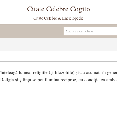
Citate Celebre Cogito
Citate Celebre & Enciclopedie
 înțeleagă lumea; religiile (și filozofiile) și-au asumat, în gene
 Religia și știința se pot ilumina reciproc, cu condiția ca amb