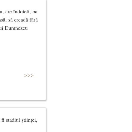
, are îndoieli, ba
să, să creadă fără
a lui Dumnezeu
>>>
i stadiul științei,