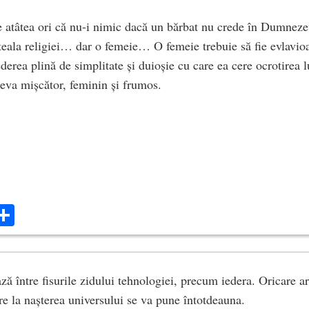
 atâtea ori că nu-i nimic dacă un bărbat nu crede în Dumnezeu
teala religiei… dar o femeie… O femeie trebuie să fie evlavioa
rederea plină de simplitate și duioșie cu care ea cere ocrotire
eva mișcător, feminin și frumos.
ok
ter
mail
Share
ză între fisurile zidului tehnologiei, precum iedera. Oricare ar f
re la nașterea universului se va pune întotdeauna.