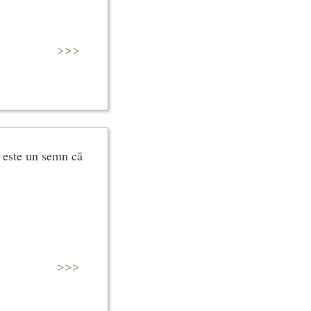
>>>
, este un semn că
>>>