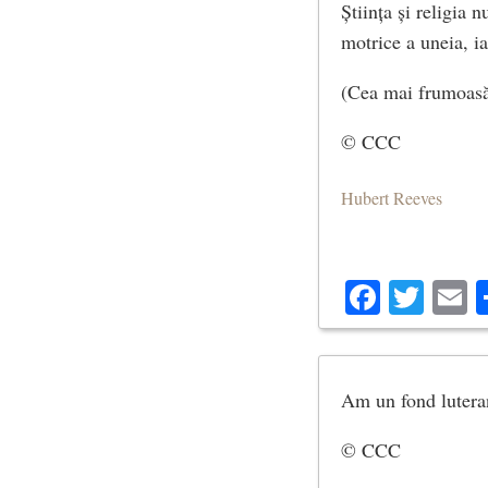
Știința și religia 
motrice a uneia, i
(Cea mai frumoasă
© CCC
Hubert Reeves
Facebo
Twit
E
Am un fond luteran 
© CCC