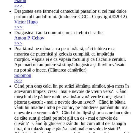
Platon
>>>
Dragostea este farmecul cantecului pasarilor si cel mai dulce
parfum al trandafirului. (traducere CCC - Copyright ©2012)
Victor Hugo
>>>
Dragostea ii arata omului cum ar trebui el sa fie.
Anton P. Cehov
>>>
Poartă-mă pe mâna ta ca pe o brățară, căci iubirea e ca
moartea de puternică și gelozia cumplită, ca împărăția
morților. Văpaia ei e ca văpaia focului și ca flăcările cerului.
Ape mari nu au putere să stingă dragostea și fluvii revărsate
nu pot să o înece. (Cântarea cântărilor)
Solomon
>>>
Când prin oraş calci lin pe străzi sămânţa ulmilor, şi-n mers în
adevăruri limpezi crezi - mai e nevoie de vreun vers? Când
muşchiul de pădure mult ne-alină-n vară verde dor şi glasul
picurat ţi-ascult - mai e nevoie de-un izvor? Când în bătaia
vântului mlădie umbli pe colnic, pe-ntinderea pământului mai
e nevoie de vreun spic? Când între lipsă şi prisos ne bucurăm
de câte sunt şi cântă pe subt glii un os - mai e nevoie de
cuvânt? Când îţi ghicesc arzândul lut cum altul de Tanagra
nu-i, din miazănoapte până-n sud mai e nevoie de statui?