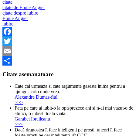
citate
citate de Émile Augier
citate despre iubire
Émile Augier
iubire
Facebook
Twitter
Email
Share
Citate asemanatoare
Cate cai urmeaza si cate argumente gaseste inima pentru a
ajunge acolo unde vrea.
Alexandre Dumas-fiul
>>>
Fata pe care ai iubit-o la optsprezece ani si n-ai mai vazut-o de
atunci, o iubesti toata viata.
Garabet Ibraileanu
>>>
Dacă dragostea îi face inteligenți pe proști, uneori îi face
foarte proști pe cei inteligenți. © CCC