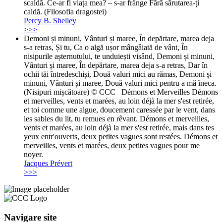
scaldă. Ce-ar fi viața mea? – s-ar frânge Fără sărutarea-ți
caldă. (Filosofia dragostei)
Percy B. Shelley
>>>
Demoni și minuni, Vânturi și maree, În depărtare, marea deja
s-a retras, Și tu, Ca o algă ușor mângâiată de vânt, În
nisipurile așternutului, te unduiești visând, Demoni și minuni,
Vânturi și maree, În depărtare, marea deja s-a retras, Dar în
ochii tăi întredeschiși, Două valuri mici au rămas, Demoni și
minuni, Vânturi și maree, Două valuri mici pentru a mă îneca.
(Nisipuri mișcătoare) © CCC Démons et Merveilles Démons
et merveilles, vents et marées, au loin déjà la mer s'est retirée,
et toi comme une algue, doucement caressée par le vent, dans
les sables du lit, tu remues en rêvant. Démons et merveilles,
vents et marées, au loin déjà la mer s'est retirée, mais dans tes
yeux entr'ouverts, deux petites vagues sont restées. Démons et
merveilles, vents et marées, deux petites vagues pour me
noyer.
Jacques Prévert
>>>
Navigare site