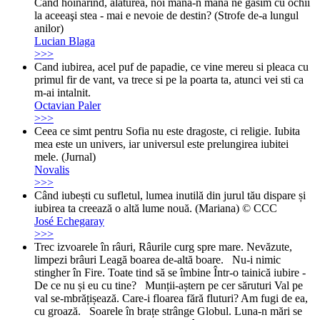
Când hoinărind, alăturea, noi mână-n mână ne găsim cu ochii
la aceeaşi stea - mai e nevoie de destin? (Strofe de-a lungul
anilor)
Lucian Blaga
>>>
Cand iubirea, acel puf de papadie, ce vine mereu si pleaca cu
primul fir de vant, va trece si pe la poarta ta, atunci vei sti ca
m-ai intalnit.
Octavian Paler
>>>
Ceea ce simt pentru Sofia nu este dragoste, ci religie. Iubita
mea este un univers, iar universul este prelungirea iubitei
mele. (Jurnal)
Novalis
>>>
Când iubești cu sufletul, lumea inutilă din jurul tău dispare și
iubirea ta creează o altă lume nouă. (Mariana) © CCC
José Echegaray
>>>
Trec izvoarele în râuri, Râurile curg spre mare. Nevăzute,
limpezi brâuri Leagă boarea de-altă boare. Nu-i nimic
stingher în Fire. Toate tind să se îmbine Într-o tainică iubire -
De ce nu și eu cu tine? Munții-aștern pe cer săruturi Val pe
val se-mbrățișează. Care-i floarea fără fluturi? Am fugi de ea,
cu groază. Soarele în brațe strânge Globul. Luna-n mări se