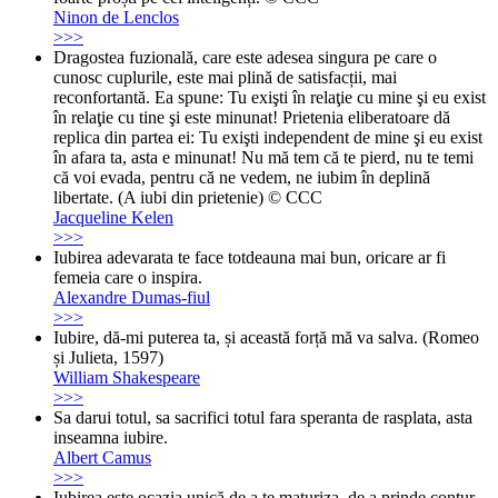
Ninon de Lenclos
>>>
Dragostea fuzională, care este adesea singura pe care o
cunosc cuplurile, este mai plină de satisfacții, mai
reconfortantă. Ea spune: Tu exişti în relaţie cu mine şi eu exist
în relaţie cu tine şi este minunat! Prietenia eliberatoare dă
replica din partea ei: Tu exişti independent de mine şi eu exist
în afara ta, asta e minunat! Nu mă tem că te pierd, nu te temi
că voi evada, pentru că ne vedem, ne iubim în deplină
libertate. (A iubi din prietenie) © CCC
Jacqueline Kelen
>>>
Iubirea adevarata te face totdeauna mai bun, oricare ar fi
femeia care o inspira.
Alexandre Dumas-fiul
>>>
Iubire, dă-mi puterea ta, și această forță mă va salva. (Romeo
și Julieta, 1597)
William Shakespeare
>>>
Sa darui totul, sa sacrifici totul fara speranta de rasplata, asta
inseamna iubire.
Albert Camus
>>>
Iubirea este ocazia unică de a te maturiza, de a prinde contur,