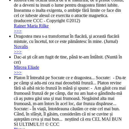
de a deveni tu insuti o lume pentru dragostea fiintei iubite.
Inseamna o inalta exigenta, o ambiţie fără limite ce face din
cel ce iubeste alesul ce exercita o atractie magnetica.
(traducere CCC - Copyright ©2012)
Rainer Maria Rilke
>>>
Dragostea mea s-a transformat în flacără, şi această flacără
mistuie, cu încetul, tot ce este pământesc în mine. (Jurnal)
Novalis
>>>
Dac-ai şti cât am fugit de tine, până te-am întâlnit. (Nuntă în
cer)
Mircea Eliade
>>>
Platon îl întreabă pe Socrate ce e dragostea... Socrate: - Du-te
pe câmp și adu-mi cea mai deosebită frunză... Platon revine
fără să aibă nicio frunză în mână și spune: - Am găsit cea mai
frumoasă frunză de pe câmp, dar nu am luat-o gândindu-mă
că aș putea găsi una și mai frumoasă. Negăsind alta mai
frumoasă, m-am întors în acel loc, dar frunza dispăruse...
Socrate: - În viață, întotdeauna căutăm ce este cel mai bun.
Când, în sfârșit, îl găsim, considerăm că ni se cuvine și
așteptăm ceva și mai bun... neștiind că era CEL MAI BUN
SI ULTIMUL!!! © CCC