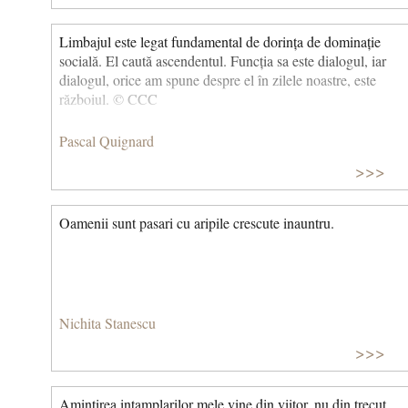
ce te-oi fi iubind, oră de neuitat, care-n loc de sunete
goneşte-n jurul inimii mele o herghelie de mânji cu coame
Limbajul este legat fundamental de dorința de dominație
rebele?
De ce te-oi fi iubind atâta, iubire, vârtej de-
socială. El caută ascendentul. Funcția sa este dialogul, iar
anotimpuri colorând un cer (totdeauna altul, totdeauna
dialogul, orice am spune despre el în zilele noastre, este
aproape) ca o frunză căzând. Ca o răsuflare-aburită de ger.
războiul. © CCC
(Cântec fără răspuns)
Pascal Quignard
>>>
Oamenii sunt pasari cu aripile crescute inauntru.
Nichita Stanescu
>>>
Amintirea intamplarilor mele vine din viitor, nu din trecut.