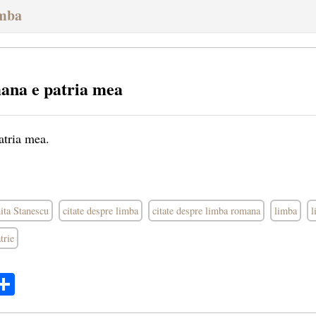
imba
ana e patria mea
tria mea.
hita Stanescu
citate despre limba
citate despre limba romana
limba
l
trie
ok
ter
mail
Share