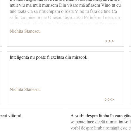
mult viu mă mult murisem Din visare mă aflasem Vino tu cu
tine toată Ca să-ntruchipăm o roată Vino tu fără de tine Ca
să fiu cu mine, mine O răsai, răsai, răsai Pe infernul meu, un
rai O rămâi, rămâi, rămâi Palma bate-mi-o în cui Pe crucea
de carne Când lumea adoarme. (Dezâmblânzirea)
Nichita Stanescu
>>>
Inteligenta nu poate fi exclusa din miracol.
Nichita Stanescu
>>>
cat viitorul.
A vorbi despre limba în care gând
se poate face decât numai într-o l
vorbi despre limba română este 