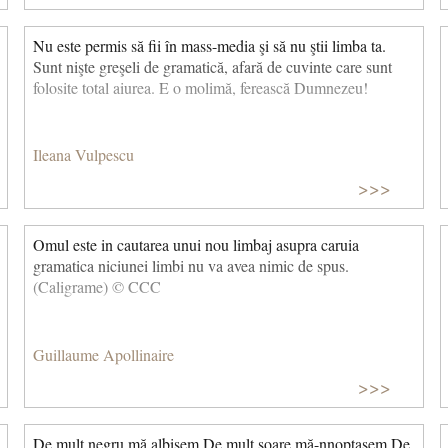
Nu este permis să fii în mass-media şi să nu ştii limba ta.
Sunt nişte greşeli de gramatică, afară de cuvinte care sunt
folosite total aiurea. E o molimă, ferească Dumnezeu!
Ileana Vulpescu
>>>
Omul este in cautarea unui nou limbaj asupra caruia
gramatica niciunei limbi nu va avea nimic de spus.
(Caligrame) © CCC
Guillaume Apollinaire
>>>
De mult negru mă albisem De mult soare mă-nnoptasem De