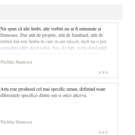
Nu spun că alte limbi, alte vorbiri nu ar fi minunate și
frumoase. Dar atât de proprie, atât de familiară, atât de
intimă îmi este limba în care m-am născut, încît nu o pot
considera altfel decît iarbă. Noi, de fapt, avem două părți
coincidente; o dată este patria de pământ și de piatră și încă
odată este numele patriei de pământ și de piatră. Numele
Nichita Stanescu
patriei este tot patrie. O patrie fără de nume nu este o patrie.
>>>
Limba română este patria mea. De aceea, pentru mine,
muntele munte se zice, de aceea, pentru mine iarba iarbă se
spune, de aceea, pentru mine, izvorul izvorăște, de aceea,
Arta este produsul cel mai specific uman, definind toate
pentru mine, viața se trăiește.
diferentele specifice dintre om si orice altceva.
Nichita Stanescu
>>>