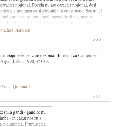
caracter noțional. Poezia nu are caracter noțional, deși
să-și rănească glezna, pe care, doamne, de atâta vreme nu i-
folosește noțiunea ca și cărămidă în construcție. Sensul ei
am mai sărutat-o. La urma urmei, cine are curajul să sărute o
final este un sens emoțional, metaforic și vizionar. A
gleznă dacă ea nu șchioapătă?! (Ea)
confunda materialul cu sensul materialului este un lucru
foarte la îndemână și foarte păgubitor
Nichita Stanescu
>>>
Limbajul este cel care dezbină. (Interviu cu Catherine
Argand, febr. 1998) © CCC
Pascal Quignard
>>>
ești, a gândi - gândire nu
imbă - în cazul nostru a
ca o duminică. Frumusețea