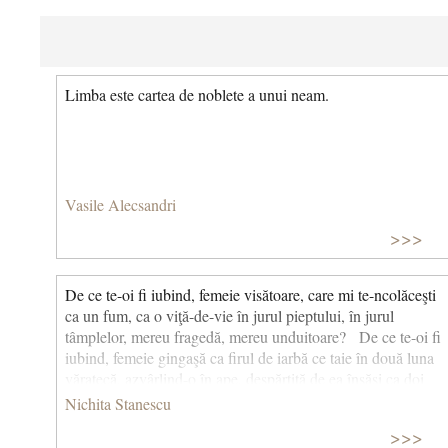
Limba este cartea de noblete a unui neam.
Vasile Alecsandri
>>>
De ce te-oi fi iubind, femeie visătoare, care mi te-ncolăceşti
ca un fum, ca o viţă-de-vie în jurul pieptului, în jurul
tâmplelor, mereu fragedă, mereu unduitoare? De ce te-oi fi
iubind, femeie gingaşă ca firul de iarbă ce taie în două luna
văratecă, azvârlind-o în ape, despărţită de ea însăşi ca doi
îndrăgostiţi după îmbrăţişare?... De ce te-oi fi iubind, ochi
Nichita Stanescu
melancolic, soare căprui răsărindu-mi peste umăr, trăgând
>>>
după el un cer de miresme cu nouri subţiri fără umbră? De