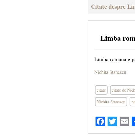
Citate despre L
Limba rom
Limba romana e pa
Nichita Stanescu
citate
citate de Nic
Nichita Stanescu
pa
Facebo
Twit
E