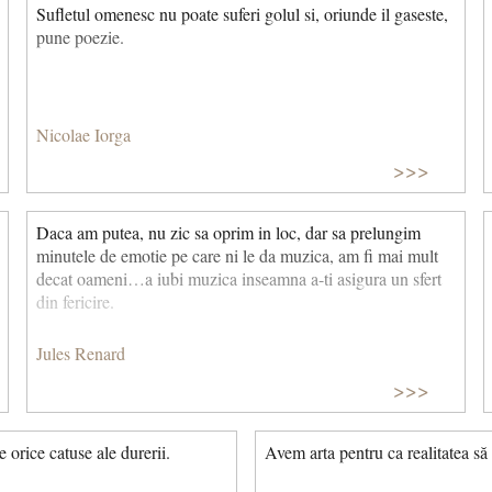
Sufletul omenesc nu poate suferi golul si, oriunde il gaseste,
pune poezie.
Nicolae Iorga
>>>
Daca am putea, nu zic sa oprim in loc, dar sa prelungim
minutele de emotie pe care ni le da muzica, am fi mai mult
decat oameni…a iubi muzica inseamna a-ti asigura un sfert
din fericire.
Jules Renard
>>>
e orice catuse ale durerii.
Avem arta pentru ca realitatea să