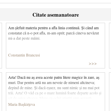
Citate asemanatoare
Am șlefuit materia pentru a afla linia continuă. Și când am
constatat că n-o pot afla, m-am oprit; parcă cineva nevăzut
mi-a dat peste mâini.
Constantin Brancusi
>>>
Arta! Dacă nu aș avea aceste patru litere magice în zare, aș
muri. Dar pentru artă nu am nevoie de nimeni altcineva;
depind de mine. Și dacă eșuez, nu sunt nimic și nu mai pot
trăi. Arta! O văd ca pe o mare lumină foarte departe acolo şi
uit de orice altceva. Merg cu ochii ațintiți spre această
lumină. Sunt cam bătrână pentru a începe, mai ales pentru o
Maria Bașkirțeva
femeie. Dar voi încerca. © CCC