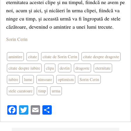
eternitatea acestei clipe şi nu timpul, fiindcă ne avem pe
noi, acum şi aici, şi nicăieri în urma clipei, fiindcă va
ninge cu timp, şi această urmă va fi îngropată de stele
căzătoare, devenind o amintire a unei lumi trecute.
Sorin Cerin
amintire
citate
citate de Sorin Cerin
citate despre dragoste
citate despre iubire
clipa
destin
dragoste
eternitate
iubire
lume
ninsoare
optimism
Sorin Cerin
stele cazatoare
timp
urma
Facebook
Twitter
Email
Share