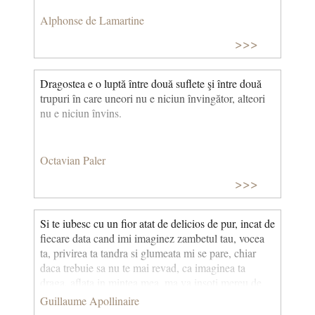
Alphonse de Lamartine
>>>
Dragostea e o luptă între două suflete şi între două
trupuri în care uneori nu e niciun învingător, alteori
nu e niciun învins.
Octavian Paler
>>>
Si te iubesc cu un fior atat de delicios de pur, incat de
fiecare data cand imi imaginez zambetul tau, vocea
ta, privirea ta tandra si glumeata mi se pare, chiar
daca trebuie sa nu te mai revad, ca imaginea ta
draga, aflata in mintea mea, ma va insoti mereu de
acum inainte. (Scrisori catre Lou) Scrisori adresate
Guillaume Apollinaire
Louisei de Coligny-Châtillon (aflata printre primii