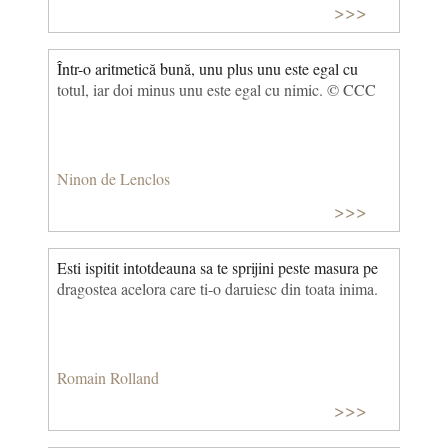
>>>
aviatori francezi), obiectul iubirii pasionale a lui
Guillaume Apollinaire (pe care pictorita Marie
Laurencin o respinsese) și care i-a inspirat Poemele
Într-o aritmetică bună, unu plus unu este egal cu
pentru Lou. © CCC
totul, iar doi minus unu este egal cu nimic. © CCC
Ninon de Lenclos
>>>
Esti ispitit intotdeauna sa te sprijini peste masura pe
dragostea acelora care ti-o daruiesc din toata inima.
Romain Rolland
>>>