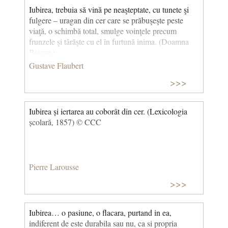
Iubirea, trebuia să vină pe neaşteptate, cu tunete şi
fulgere – uragan din cer care se prăbuşeşte peste
viaţă, o schimbă total, smulge voinţele precum
frunzele şi târăşte cu el în furtună inima. (Doamna
Bovary)
Gustave Flaubert
>>>
Iubirea și iertarea au coborât din cer. (Lexicologia
școlară, 1857) © CCC
Pierre Larousse
>>>
Iubirea… o pasiune, o flacara, purtand in ea,
indiferent de este durabila sau nu, ca si propria