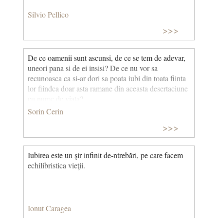
Silvio Pellico
>>>
De ce oamenii sunt ascunsi, de ce se tem de adevar,
uneori pana si de ei insisi? De ce nu vor sa
recunoasca ca si-ar dori sa poata iubi din toata fiinta
lor fiindca doar asta ramane din aceasta desertaciune
cu nume de viata?
Sorin Cerin
>>>
Iubirea este un şir infinit de‑ntrebări, pe care facem
echilibristica vieţii.
Ionut Caragea