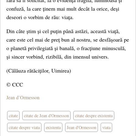
fără să fi solicitat, la o evidență fragilă, luminoasă și
confuză, la care ținem mai mult decât la orice, deși
deseori o vorbim de rău: viața.
Din câte știm și cel puțin până astăzi, această viață,
care este cel mai de preț bun al nostru, se desfășoară pe
o planetă privilegiată și banală, o fracțiune minusculă,
și sincer vorbind, rizibilă, din imensul univers.
(Călăuza rătăciților, Uimirea)
© CCC
Jean d’Ormesson
citate
citate de Jean d'Ormesson
citate despre existenta
citate despre viata
existenta
Jean d'Ormesson
viata