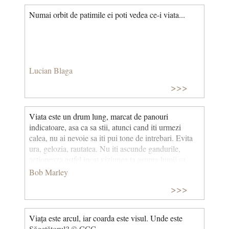
Numai orbit de patimile ei poti vedea ce-i viata...
Lucian Blaga
>>>
Viata este un drum lung, marcat de panouri
indicatoare, asa ca sa stii, atunci cand iti urmezi
calea, nu ai nevoie sa iti pui tone de intrebari. Evita
ura, gelozia, rautatea. Nu iti ascunde gandurile,
actioneaza astfel incat viziunea ta asupra lumii sa
devina realitate. Trezeste-te si traieste. © CCC
Bob Marley
>>>
Viața este arcul, iar coarda este visul. Unde este
Săgetătorul? © CCC