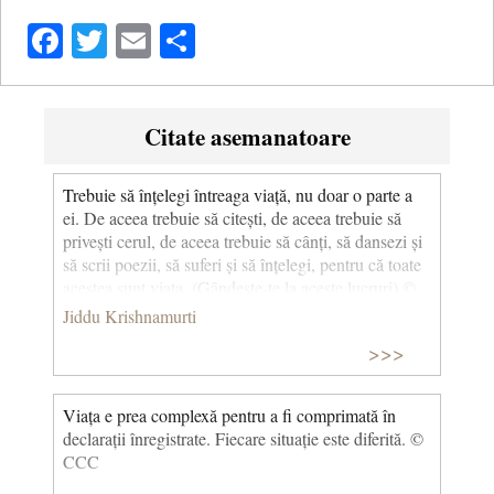
Facebook
Twitter
Email
Share
Citate asemanatoare
Trebuie să înțelegi întreaga viață, nu doar o parte a
ei. De aceea trebuie să citești, de aceea trebuie să
privești cerul, de aceea trebuie să cânți, să dansezi și
să scrii poezii, să suferi și să înțelegi, pentru că toate
acestea sunt viața. (Gândește-te la aceste lucruri) ©
CCC
Jiddu Krishnamurti
>>>
Viața e prea complexă pentru a fi comprimată în
declarații înregistrate. Fiecare situație este diferită. ©
CCC