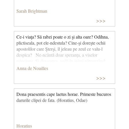
Sarah Brightman
>>>
Ce-i viaţa? Să rabzi poate o zi şi alta oare? Odihna,
plictiseala, pot ele-ndestula? Cine-şi doreşte ochii
apostolilor care Şterşi, îl jeleau pe zeul ce valu-l
despica? Ne-ncântă doar speranţa, a viselor
minciune, Şi dragostea, agilă în inimi pătrunzând;
Fremătător orgoliul sau voluptatea, când Dă, muzicii,
Anna de Noailles
asemenea făgăduinţi nebune! (Onoarea de a suferi -
>>>
CVI (poezia 106), 1927)
Dona praesentis cape laetus horae. Primeste bucuros
darurile clipei de fata. (Horatius, Odae)
Horatius