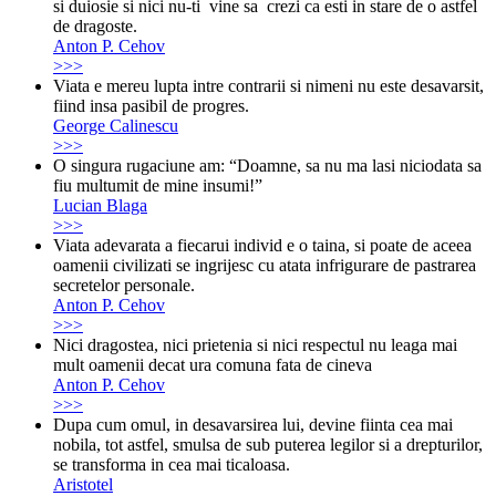
si duiosie si nici nu-ti vine sa crezi ca esti in stare de o astfel
de dragoste.
Anton P. Cehov
>>>
Viata e mereu lupta intre contrarii si nimeni nu este desavarsit,
fiind insa pasibil de progres.
George Calinescu
>>>
O singura rugaciune am: “Doamne, sa nu ma lasi niciodata sa
fiu multumit de mine insumi!”
Lucian Blaga
>>>
Viata adevarata a fiecarui individ e o taina, si poate de aceea
oamenii civilizati se ingrijesc cu atata infrigurare de pastrarea
secretelor personale.
Anton P. Cehov
>>>
Nici dragostea, nici prietenia si nici respectul nu leaga mai
mult oamenii decat ura comuna fata de cineva
Anton P. Cehov
>>>
Dupa cum omul, in desavarsirea lui, devine fiinta cea mai
nobila, tot astfel, smulsa de sub puterea legilor si a drepturilor,
se transforma in cea mai ticaloasa.
Aristotel