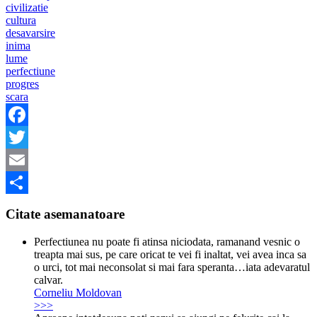
civilizatie
cultura
desavarsire
inima
lume
perfectiune
progres
scara
Facebook
Twitter
Email
Share
Citate asemanatoare
Perfectiunea nu poate fi atinsa niciodata, ramanand vesnic o
treapta mai sus, pe care oricat te vei fi inaltat, vei avea inca sa
o urci, tot mai neconsolat si mai fara speranta…iata adevaratul
calvar.
Corneliu Moldovan
>>>