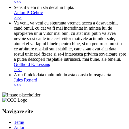
>>>
Sensul vietii nu sta decat in lupta.
Anton P. Cehov
>>>
Va veni, va veni cu siguranta vremea aceea a desavarsirii,
cand omul, cu cat va fi mai incredintat in mintea lui de
apropierea unui viitor mai bun, cu atat mai putin va avea
nevoie sa-si caute in acest viitor motivele actiunilor sale;
atunci el va faptui binele pentru bine, si nu pentru ca nu stiu
ce arbitrare rasplati sunt stabilite, care si-au avut alta data
rostul unic sa-i fixeze si sa-i intareasca privirea sovaitoare spre
a putea descoperi rasplatile intrinseci, mai bune, ale binelui.
Gotthold E. Lessing
>>>
A nu fi niciodata multumit: in asta consta intreaga arta.
Jules Renard
>>>
Navigare site
Teme
Autori