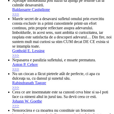
Aproape intotdeauna poti nazui sa ajungi pe felurite cai la
culmile desavarsirii.
Baldassarre Castiglione
>>>
Marele secret de a desavarsi sufletul omului prin exercitiu
consta exclusiv in a primi cunostintele printr-un efort
continuu, prin proprie reflectare asupra adevarului.
Imboldurile, in acest sens, sunt ambitia si curiozitatea, iar
rasplata este satisfactia de a descoperi adevarul… Din fire, noi
suntem mult mai curiosi sa stim CUM decat DE CE exista si
se intampla toate.
Gotthold E. Lessing
>>>
Nepasarea e paralizia sufletului, e moarte prematura.
Anton P. Cehov
>>>
Nu un ciocan a făcut pietrele atât de perfecte, ci apa cu
dulceaţa sa, cu dansul şi sunetul său.
Rabindranath Tagore
>>>
Ceea ce are insemnatate este sa cunosti ceva bine si sa-l poti
face ca nimeni altul in jurul tau. Sa devii ceea ce esti.
Johann W. Goethe
>>>
Nenorocirea e ca moartea nu constituie un fenomen