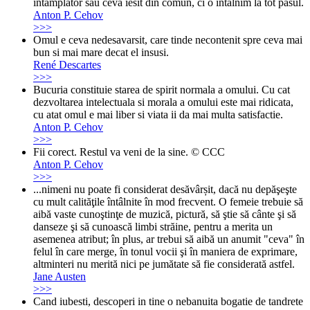
intamplator sau ceva iesit din comun, ci o intalnim la tot pasul.
Anton P. Cehov
>>>
Omul e ceva nedesavarsit, care tinde necontenit spre ceva mai
bun si mai mare decat el insusi.
René Descartes
>>>
Bucuria constituie starea de spirit normala a omului. Cu cat
dezvoltarea intelectuala si morala a omului este mai ridicata,
cu atat omul e mai liber si viata ii da mai multa satisfactie.
Anton P. Cehov
>>>
Fii corect. Restul va veni de la sine. © CCC
Anton P. Cehov
>>>
...nimeni nu poate fi considerat desăvârșit, dacă nu depăşeşte
cu mult calităţile întâlnite în mod frecvent. O femeie trebuie să
aibă vaste cunoştinţe de muzică, pictură, să ştie să cânte şi să
danseze şi să cunoască limbi străine, pentru a merita un
asemenea atribut; în plus, ar trebui să aibă un anumit "ceva" în
felul în care merge, în tonul vocii şi în maniera de exprimare,
altminteri nu merită nici pe jumătate să fie considerată astfel.
Jane Austen
>>>
Cand iubesti, descoperi in tine o nebanuita bogatie de tandrete