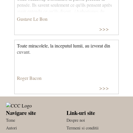
pensée. Ils savent seulement ce qu'ils pensent après
avoir entendu ce qu'ils disent. (Aphorismes du
temps présent)
Gustave Le Bon
>>>
Toate miracolele, la inceputul lumii, au izvorat din
cuvant.
Roger Bacon
>>>
Navigare site
Link-uri site
Teme
Despre noi
Autori
Termeni si conditii