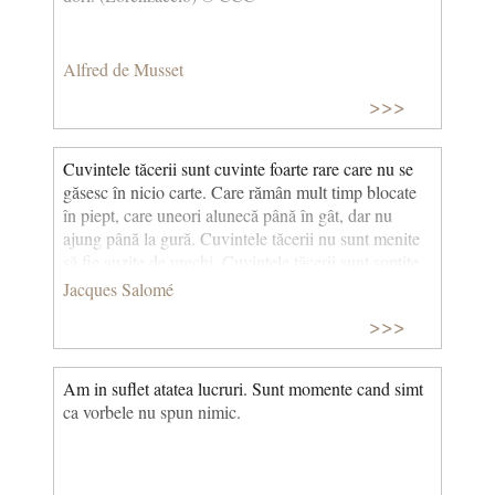
Alfred de Musset
>>>
Cuvintele tăcerii sunt cuvinte foarte rare care nu se
găsesc în nicio carte. Care rămân mult timp blocate
în piept, care uneori alunecă până în gât, dar nu
ajung până la gură. Cuvintele tăcerii nu sunt menite
să fie auzite de urechi. Cuvintele tăcerii sunt șoptite
cu gesturi minuscule și expresii faciale imobile. Sunt
Jacques Salomé
citite cu ochii închiși, ascultate cu inima, păstrate în
>>>
adâncul sufletului, în dulceața emoțiilor. © CCC
Am in suflet atatea lucruri. Sunt momente cand simt
ca vorbele nu spun nimic.