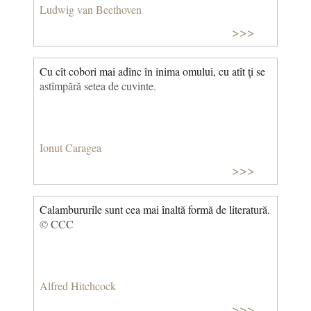
Ludwig van Beethoven
>>>
Cu cît cobori mai adînc în inima omului, cu atît ţi se
astîmpără setea de cuvinte.
Ionut Caragea
>>>
Calambururile sunt cea mai înaltă formă de literatură.
© CCC
Alfred Hitchcock
>>>