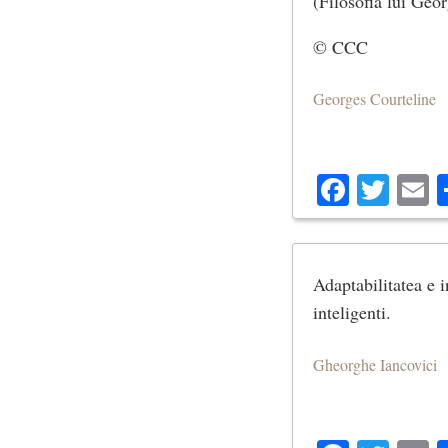
(Filosofia lui Geo
© CCC
Georges Courteline
Facebo
Twit
E
Adaptabilitatea e i
inteligenti.
Gheorghe Iancovici