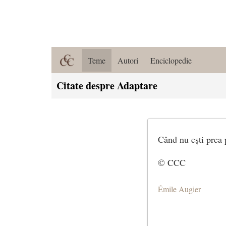
Teme
Autori
Enciclopedie
Citate despre Adaptare
Când nu ești prea pu
© CCC
Émile Augier