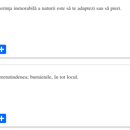
rinţa inexorabilă a naturii este să te adaptezi sau să pieri.
ok
ter
mail
Share
pretutindenea; buruienile, în tot locul.
ok
ter
mail
Share