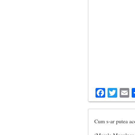
Facebo
Twit
E
Cum s-ar putea aco
(Marele Meaulnes 