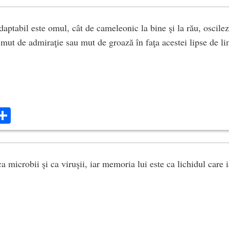
aptabil este omul, cât de cameleonic la bine şi la rău, oscilez
 mut de admiraţie sau mut de groază în faţa acestei lipse de li
ok
ter
mail
Share
 microbii şi ca viruşii, iar memoria lui este ca lichidul care 