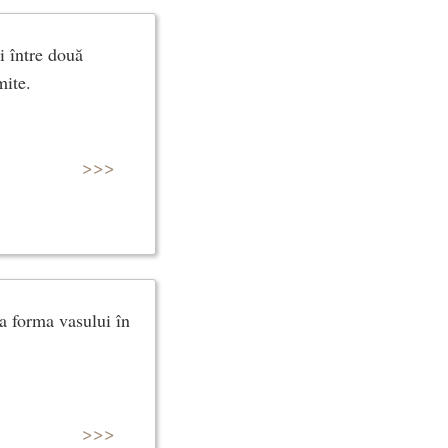
i între două
mite.
>>>
ia forma vasului în
>>>