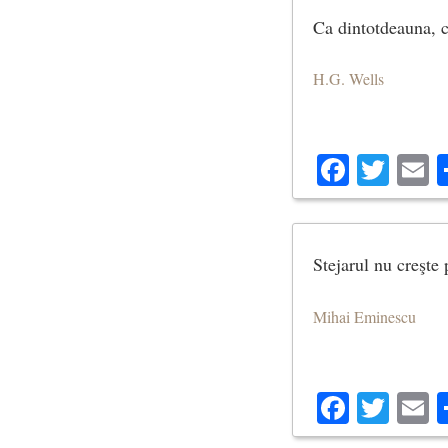
Ca dintotdeauna, ce
H.G. Wells
Facebo
Twit
E
Stejarul nu creşte 
Mihai Eminescu
Facebo
Twit
E