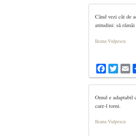
Când vezi cât de ad
atitudini: să rămâi
Ileana Vulpescu
Facebo
Twit
E
Omul e adaptabil ca
care-l torni.
Ileana Vulpescu