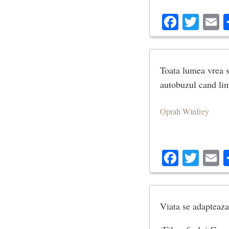
Facebo
Twit
E
Toata lumea vrea s
autobuzul cand lim
Oprah Winfrey
Facebo
Twit
E
Viata se adapteaza