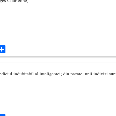
rges Courteline)
ok
ter
mail
Share
ndiciul indubitabil al inteligentei; din pacate, unii indivizi s