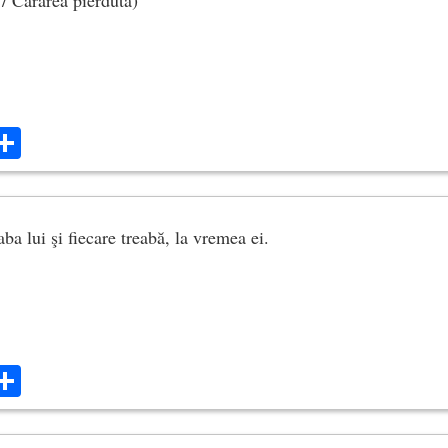
ok
ter
mail
Share
ba lui şi fiecare treabă, la vremea ei.
ok
ter
mail
Share