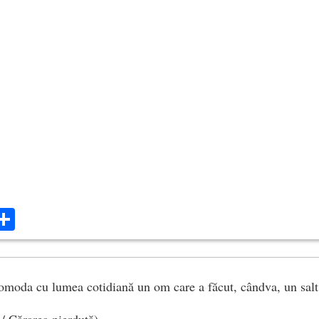
ok
ter
mail
Share
moda cu lumea cotidiană un om care a făcut, cândva, un salt
/ Cărarea pierdută)