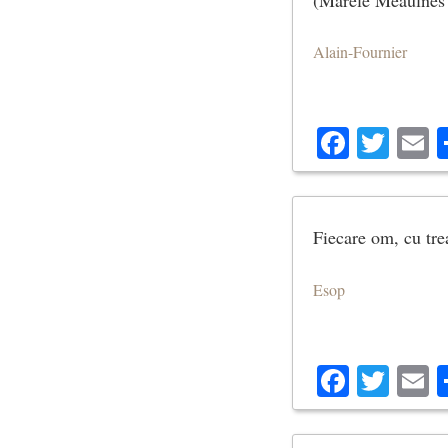
Alain-Fournier
Facebo
Twit
E
Fiecare om, cu trea
Esop
Facebo
Twit
E