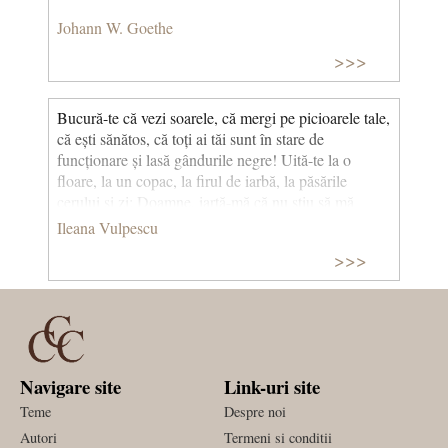
Johann W. Goethe
>>>
Bucură-te că vezi soarele, că mergi pe picioarele tale,
că ești sănătos, că toți ai tăi sunt în stare de
funcționare și lasă gândurile negre! Uită-te la o
floare, la un copac, la firul de iarbă, la păsările
cerului și zi: Doamne, iartă-mă că nu știu să mă
bucur de toate binefacerile Tale!
Ileana Vulpescu
>>>
Navigare site
Link-uri site
Teme
Despre noi
Autori
Termeni si conditii