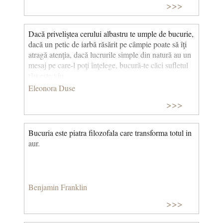
>>>
Dacă priveliştea cerului albastru te umple de bucurie,
dacă un petic de iarbă răsărit pe câmpie poate să îţi
atragă atenţia, dacă lucrurile simple din natură au un
mesaj pe care-l poţi înţelege, bucură-te căci sufletul
tău este viu.
Eleonora Duse
>>>
Bucuria este piatra filozofala care transforma totul in
aur.
Benjamin Franklin
>>>