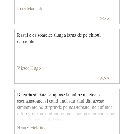
Imre Madách
>>>
Rasul e ca soarele: alunga iarna de pe chipul
oamenilor.
Victor Hugo
>>>
Bucuria si tristetea ajunse la culme au efecte
asemanatoare; si cand unul sau altul din aceste
simtaminte ne surprinde pe neasteptate, ne cufunda
intr-o groaznica tulburare, incat ne face, uneori sa ne
pierdem pana si judecata.
Henry Fielding