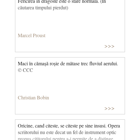
Fericirea în dragoste este o stare normală. (În
căutarea timpului pierdut)
Marcel Proust
>>>
Maci în cămașă roșie de mătase trec fluviul aerului.
© CCC
Christian Bobin
>>>
Oricine, cand citeste, se citeste pe sine insusi. Opera
scriitorului nu este decat un fel de instrument optic
propus cititorului pentru a-i permite de a distinge