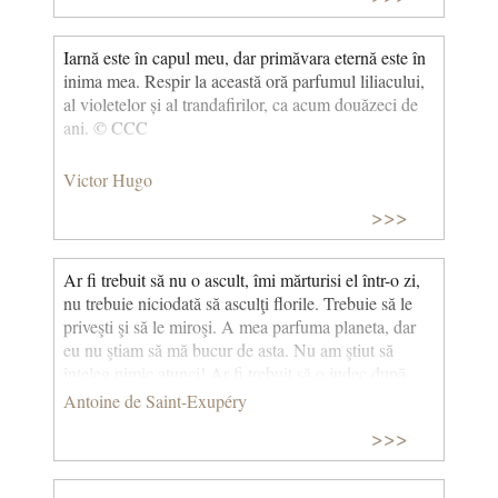
tulipă, Nici rochiţele de crin, Nici roza pictată-n sân.
Te voi împleti-n cunună; Dar încredere, de unde-
Iarnă este în capul meu, dar primăvara eternă este în
atâta! Prietenii şi cu iubita Te primesc cu drag în
inima mea. Respir la această oră parfumul liliacului,
Floricica:
mână?
Prietenii mă culeg de cu seară,
al violetelor și al trandafirilor, ca acum douăzeci de
Înger vestitor de primăvară; Prietenia n-are strălucire
ani. © CCC
multă La umbră mai bine-ascultă. Demnă de ce-i
mânuţa fetei Spune-mi, divină Maria! Pentru primul
Victor Hugo
mugur-tulei, Capăt prima... ah! doar întâia Lacrimă.
(Poezii, vol. I – Balade și romanţe)
>>>
Ar fi trebuit să nu o ascult, îmi mărturisi el într-o zi,
nu trebuie niciodată să asculţi florile. Trebuie să le
priveşti şi să le miroşi. A mea parfuma planeta, dar
eu nu ştiam să mă bucur de asta. Nu am ştiut să
înţeleg nimic atunci! Ar fi trebuit să o judec după
fapte şi nu după cuvinte. Ea mă parfuma şi mă
Antoine de Saint-Exupéry
bucura. Nu ar fi trebuit deloc să plec! Ar fi trebuit să
>>>
ghicesc afecţiunea ei de dincolo de vorbele ei mari,
orgolioase. Florile sunt atît de contradictorii! Dar
eram prea tînăr ca să ştiu să iubesc. (Micul Prinț)