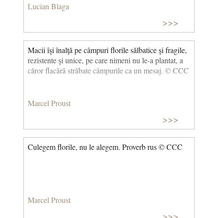
nici la pieptul gândurilor mele să vă strâng. (Flori de
Lucian Blaga
mac)
>>>
Macii îşi înalţă pe câmpuri florile sălbatice şi fragile,
rezistente şi unice, pe care nimeni nu le-a plantat, a
căror flacără străbate câmpurile ca un mesaj. © CCC
Marcel Proust
>>>
Culegem florile, nu le alegem. Proverb rus © CCC
Marcel Proust
>>>