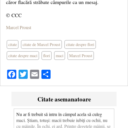
căror flacără străbate câmpurile ca un mesaj.
© CCC
Marcel Proust
citate
citate de Marcel Proust
citate despre flori
citate despre maci
flori
maci
Marcel Proust
Facebook
Twitter
Email
Share
Citate asemanatoare
Nu ar fi trebuit să intru în câmpul acela să culeg
maci. Știam, totuși: macii trebuie iubiți cu ochii, nu
cu mâinile. În ochi, ei ard. Printre degetele mâinii, se