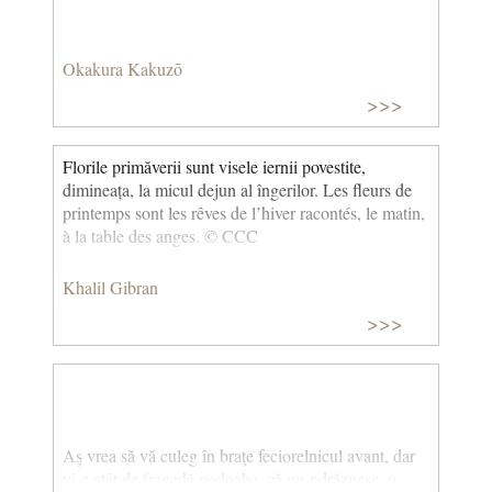
Okakura Kakuzō
>>>
Florile primăverii sunt visele iernii povestite,
dimineața, la micul dejun al îngerilor. Les fleurs de
printemps sont les rêves de l’hiver racontés, le matin,
à la table des anges. © CCC
Khalil Gibran
>>>
Aş vrea să vă culeg în braţe feciorelnicul avant, dar
vi-e atât de fragedă podoaba, că nu-ndrăznesc, o,