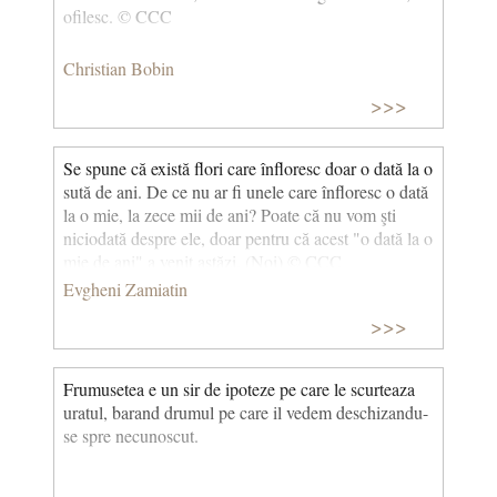
ofilesc. © CCC
Christian Bobin
>>>
Se spune că există flori care înfloresc doar o dată la o
sută de ani. De ce nu ar fi unele care înfloresc o dată
la o mie, la zece mii de ani? Poate că nu vom şti
niciodată despre ele, doar pentru că acest "o dată la o
mie de ani" a venit astăzi. (Noi) © CCC
Evgheni Zamiatin
>>>
Frumusetea e un sir de ipoteze pe care le scurteaza
uratul, barand drumul pe care il vedem deschizandu-
se spre necunoscut.