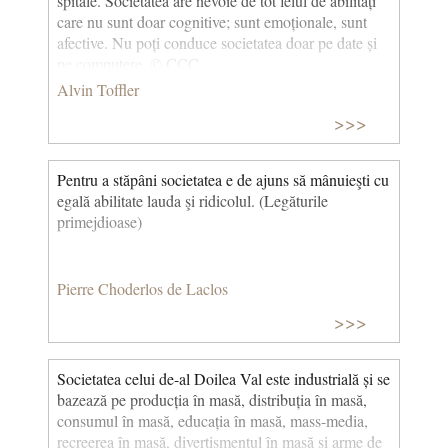
spitale. Societatea are nevoie de tot felul de abilități
care nu sunt doar cognitive; sunt emoționale, sunt
afective. Nu poți conduce societatea doar pe date și
pe computere. © CCC
Alvin Toffler
>>>
Pentru a stăpâni societatea e de ajuns să mânuieşti cu
egală abilitate lauda şi ridicolul. (Legăturile
primejdioase)
Pierre Choderlos de Laclos
>>>
Societatea celui de-al Doilea Val este industrială și se
bazează pe producția în masă, distribuția în masă,
consumul în masă, educația în masă, mass-media,
recreerea în masă, divertismentul în masă și arme de