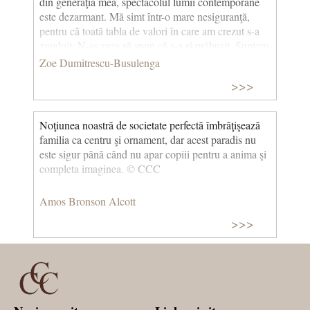
din generaţia mea, spectacolul lumii contemporane
este dezarmant. Mă simt într-o mare nesiguranţă,
pentru că toată tabla de valori în care am crezut s-a
zguduit. N-aş vrea să spun că s-a şi prăbuşit. Suntem
însă neliniştiţi, puţin nedumeriţi, suntem şi trişti; ceea
Zoe Dumitrescu-Busulenga
ce se petrece pe planetă nu-ţi dă senzaţia unei liniştiri
>>>
iminente. Ce se întâmplă acum seamănă cu perioada
prăbuşirii Imperiului Roman, dar acele zguduiri erau
provocate de venirea lui Iisus: era înlocuită o
Noţiunea noastră de societate perfectă îmbrăţişează
pseudospiritualitate cu spiritualitatea adevărată. Dar
familia ca centru şi ornament, dar acest paradis nu
cine vine la noi astăzi? Ai zice că mai degrabă vine
este sigur până când nu apar copiii pentru a anima şi
Antichristul, nu Mântuitorul. Nădăjduiesc ca
completa imaginea. © CCC
omenirea să-şi revină din această clipă de orbire, care
cam durează.
Amos Bronson Alcott
>>>