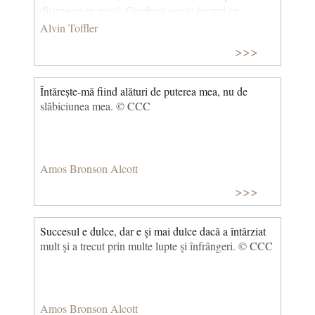
distrugere în masă. Combini aceste lucruri cu
standardizarea, centralizarea, concentrarea și
Alvin Toffler
sincronizarea și ajungi la un stil de organizare pe
>>>
care îl numim birocrație. © CCC
Întărește-mă fiind alături de puterea mea, nu de
slăbiciunea mea. © CCC
Amos Bronson Alcott
>>>
Succesul e dulce, dar e şi mai dulce dacă a întârziat
mult şi a trecut prin multe lupte şi înfrângeri. © CCC
Amos Bronson Alcott