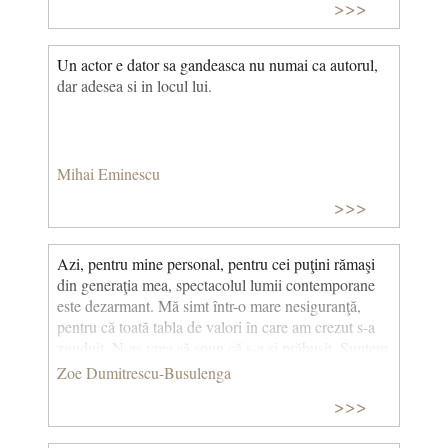
>>>
Un actor e dator sa gandeasca nu numai ca autorul,
dar adesea si in locul lui.
Mihai Eminescu
>>>
Azi, pentru mine personal, pentru cei puţini rămaşi
din generaţia mea, spectacolul lumii contemporane
este dezarmant. Mă simt într-o mare nesiguranţă,
pentru că toată tabla de valori în care am crezut s-a
zguduit. N-aş vrea să spun că s-a şi prăbuşit. Suntem
însă neliniştiţi, puţin nedumeriţi, suntem şi trişti; ceea
Zoe Dumitrescu-Busulenga
ce se petrece pe planetă nu-ţi dă senzaţia unei liniştiri
>>>
iminente. Ce se întâmplă acum seamănă cu perioada
prăbuşirii Imperiului Roman, dar acele zguduiri erau