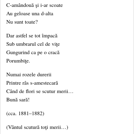
C-amândouă şi i-ar scoate
Au geloase una d-alta
Nu sunt toate?
Dar astfel se tot împacă
Sub umbrarul cel de viţe
Gungurind ca pe o cracă
Porumbiţe.
Numai rozele durerii
Printre râs s-amestecară
Când de flori se scutur merii…
Bună sară!
(cca. 1881–1882)
(Vântul scutură toți merii…)