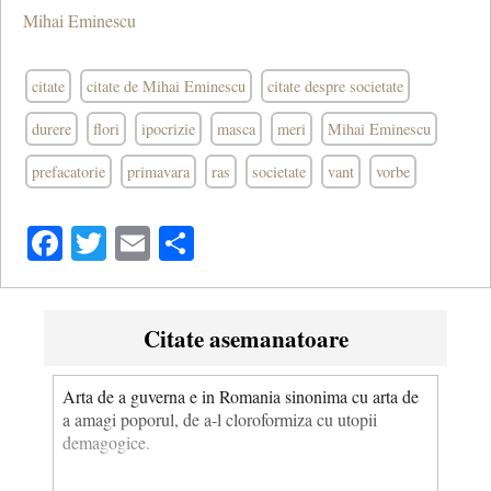
Mihai Eminescu
citate
citate de Mihai Eminescu
citate despre societate
durere
flori
ipocrizie
masca
meri
Mihai Eminescu
prefacatorie
primavara
ras
societate
vant
vorbe
Facebook
Twitter
Email
Share
Citate asemanatoare
Arta de a guverna e in Romania sinonima cu arta de
a amagi poporul, de a-l cloroformiza cu utopii
demagogice.