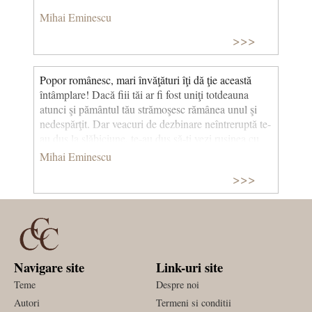
Mihai Eminescu
>>>
Popor românesc, mari învăţături îţi dă ţie această
întâmplare! Dacă fiii tăi ar fi fost uniţi totdeauna
atunci şi pământul tău strămoşesc rămânea unul şi
nedespărţit. Dar veacuri de dezbinare neîntreruptă te-
au dus la slăbiciune, te-au dus să-ţi vezi ruşinea cu
ochii!
Mihai Eminescu
>>>
Navigare site
Link-uri site
Teme
Despre noi
Autori
Termeni si conditii