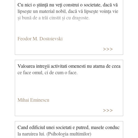
provocate de venirea lui Iisus: era înlocuită o
Cu nici o ştiinţă nu veţi construi o societate, dacă vă
pseudospiritualitate cu spiritualitatea adevărată. Dar
lipseşte un material nobil, dacă vă lipseşte voinţa vie
cine vine la noi astăzi? Ai zice că mai degrabă vine
şi bună de a trăi cinstit şi cu dragoste.
Antichristul, nu Mântuitorul. Nădăjduiesc ca
omenirea să-şi revină din această clipă de orbire, care
cam durează.
Feodor M. Dostoievski
>>>
Valoarea intregii activitati omenesti nu atarna de ceea
ce face omul, ci de cum o face.
Mihai Eminescu
>>>
Cand edificiul unei societati e putred, masele conduc
la naruirea lui. (Psihologia multimilor)