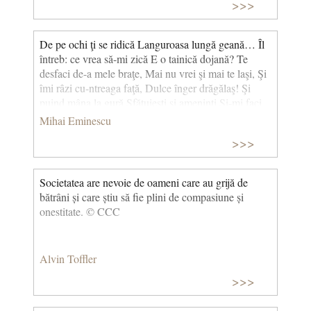
>>>
De pe ochi ţi se ridică Languroasa lungă geană… Îl
întreb: ce vrea să-mi zică E o tainică dojană? Te
desfaci de-a mele braţe, Mai nu vrei şi mai te laşi, Şi
îmi râzi cu-ntreaga faţă, Dulce înger drăgălaş! Şi
puind mâna la gură Sfătuieşti şi ameninţi Şi-mi faci
lungă-nvăţătură Cum că nu suntem cuminţi. Iar
Mihai Eminescu
braţul meu cuprinde Acel alb şi blând grumaz „Mâni
>>>
voi fi cum vei pretinde Dar cum sunt mă lasă azi.“
Astfel lupt cu-a ta mustrare De atâtea săptămâni Şi
mereu a mea-ndreptare O amân de azi pe mâni.
Societatea are nevoie de oameni care au grijă de
(1881) (De pe ochi ți se ridică...)
bătrâni și care știu să fie plini de compasiune și
onestitate. © CCC
Alvin Toffler
>>>