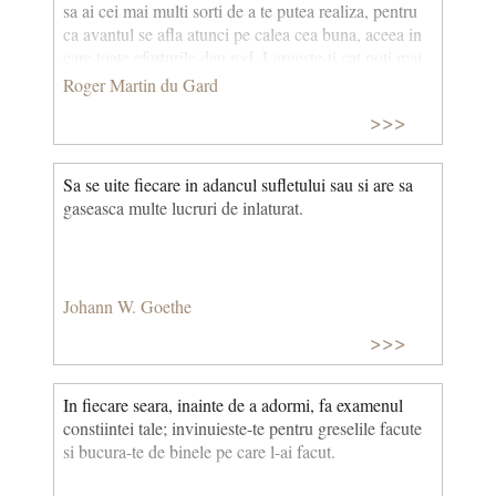
sa ai cei mai multi sorti de a te putea realiza, pentru
ca avantul se afla atunci pe calea cea buna, aceea in
care toate eforturile dau rod. Largeste-ti cat poti mai
mult limitele. Dar numai limitele naturale si numai
Roger Martin du Gard
dupa ce vei fi inteles bine care sunt aceste limite. Cei
>>>
ce-si irosesc viata sunt, de cele mai multe ori, sau
oameni care, la plecare, s-au inselat asupra firii lor si
s-au ratacit pe un drum care nu era al lor, sau cei care
Sa se uite fiecare in adancul sufletului sau si are sa
au luat-o pe calea cea buna, dar n-au stiut sau n-au
gaseasca multe lucruri de inlaturat.
avut curajul de a se margini la posibilitatile lor.
Johann W. Goethe
>>>
In fiecare seara, inainte de a adormi, fa examenul
constiintei tale; invinuieste-te pentru greselile facute
si bucura-te de binele pe care l-ai facut.