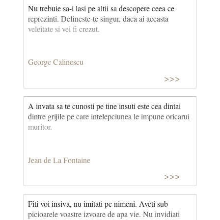
Se remarcă aici cuvântul cunoaştere. Este vorba însă despre
Nu trebuie sa-i lasi pe altii sa descopere ceea ce
o cunoaştere superioară, transcendentală, o cunoaştere a
reprezinti. Defineste-te singur, daca ai aceasta
ceea ce este cu adevărat Divin. De fapt, la origine, pierdută
veleitate si vei fi crezut.
în negura vremurilor, îndemnul nu este, așa cum se crede
adesea, o invitație la introspecție. Această formulă
imperativă, înscrisă pe friza de sub frontonul templului lui
George Calinescu
Apollo din Delphi, invita oamenii să se recunoască slabi în
fața zeilor. Templul din Delphi era închinat zeului Apollo și
>>>
găzduia celebrul Oracol care, prin intermediul preotesei
Pythia, în cadrul unui ceremonial mistic, oferea răspunsul
A invata sa te cunosti pe tine insuti este cea dintai
zeului la întrebările pelerinilor.
dintre grijile pe care intelepciunea le impune oricarui
muritor.
Jean de La Fontaine
>>>
Fiti voi insiva, nu imitati pe nimeni. Aveti sub
picioarele voastre izvoare de apa vie. Nu invidiati