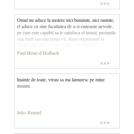
>>>
Dar esențialul nu constă în acumularea de cunoștințe, în a
putea formula răspunsuri de-a gata, reconfortante, ci în a
reflecta tu însuți, ca om, servindu-te de propria-ți rațiune. Nu
Omul nu aduce la nastere nici bunatate, nici rautate,
mai sunt zeii sau tradițiile care ne vor ierarhiza valorile, ci
el aduce cu sine facultatea de a-si cunoaste nevoile,
cercetarea rațională. Socrate nu a scris un rând! Dacă știm
pe care este capabil sa le satisfaca el insusi, pasiunile
atât de multe lucruri despre el, aceasta este grație dialogurilor
mai mult sau mai putin vii, dupa organismul si
lui Platon care nu a încetat să-l puna în valoare.
temperamentul pe care natura i le-a daruit.
***
Paul-Henri d’Holbach
>>>
Antropologie (gr. ántropos, om): stiință care se ocupă cu
studiul originii, evoluției și varietății biologice a omului. ©
CCC
Inainte de toate, vreau sa ma lamuresc pe mine
insumi.
Jules Renard
>>>