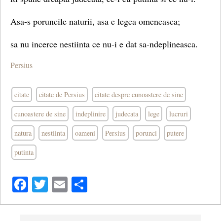
Asa-s poruncile naturii, asa e legea omeneasca;
sa nu incerce nestiinta ce nu-i e dat sa-ndeplineasca.
Persius
citate
citate de Persius
citate despre cunoastere de sine
cunoastere de sine
indeplinire
judecata
lege
lucruri
natura
nestiinta
oameni
Persius
porunci
putere
putinta
Facebook
Twitter
Email
Share