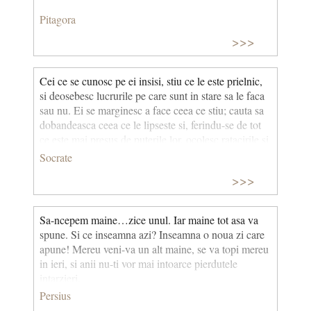
Pitagora
>>>
Cei ce se cunosc pe ei insisi, stiu ce le este prielnic,
si deosebesc lucrurile pe care sunt in stare sa le faca
sau nu. Ei se marginesc a face ceea ce stiu; cauta sa
dobandeasca ceea ce le lipseste si, ferindu-se de tot
ce este mai presus de puterile lor, ocolesc ratacirile si
greselile.
Socrate
>>>
Sa-ncepem maine…zice unul. Iar maine tot asa va
spune. Si ce inseamna azi? Inseamna o noua zi care
apune! Mereu veni-va un alt maine, se va topi mereu
in ieri, si anii nu-ti vor mai intoarce pierdutele
intarzieri.
Persius