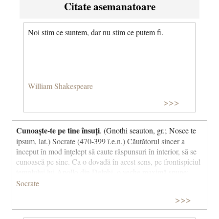
Citate asemanatoare
Noi stim ce suntem, dar nu stim ce putem fi.
William Shakespeare
>>>
Cunoaște-te pe tine însuți
. (Gnothi seauton, gr.; Nosce te
ipsum, lat.) Socrate (470-399 î.e.n.) Căutătorul sincer a
început în mod înţelept să caute răspunsuri în interior, să se
cunoască pe sine. Ca o dovadă în acest sens, pe frontispiciul
templului lui Apollo din Delphi, o veche maximă spune:
„Homo nosce te ipsum" - în greacă, Gnothi Seauton,
Socrate
atribuită mai întâi primului filosof grec Thales din Milet (635
>>>
- 543 î.e.n.) - şi înseamnă „Omule, cunoaşte-te pe tine
Insuţi", continuarea fiind „şi vei cunoaşte universul şi zeii".