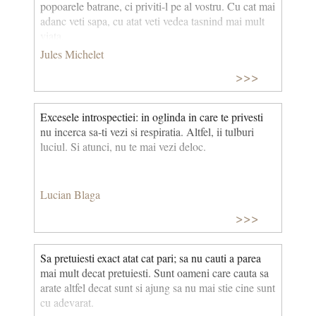
popoarele batrane, ci priviti-l pe al vostru. Cu cat mai
adanc veti sapa, cu atat veti vedea tasnind mai mult
viata.
Jules Michelet
>>>
Excesele introspectiei: in oglinda in care te privesti
nu incerca sa-ti vezi si respiratia. Altfel, ii tulburi
luciul. Si atunci, nu te mai vezi deloc.
Lucian Blaga
>>>
Sa pretuiesti exact atat cat pari; sa nu cauti a parea
Ruinele templului lui Apollo din Delphi, unde se
mai mult decat pretuiesti. Sunt oameni care cauta sa
spune că ar fi fost gravat dictonul "Gnothi seauton"
arate altfel decat sunt si ajung sa nu mai stie cine sunt
cu adevarat.
Socrate i-a schimbat sensul. “Cunoaște-te pe tine însuți”