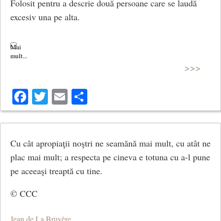
Folosit pentru a descrie două persoane care se laudă
excesiv una pe alta.
Oamenii vanitoși se lingușesc reciproc în privința
calităților pe care nu le posedă.
>>>
Facebook
Twitter
Email
Share
Cu cât apropiaţii noştri ne seamănă mai mult, cu atât ne
plac mai mult; a respecta pe cineva e totuna cu a-l pune
pe aceeaşi treaptă cu tine.
© CCC
Jean de La Bruyère