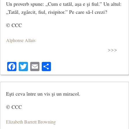
Un proverb spune: „Cum e tatăl, așa e și fiul.” Un altul:
„Tatăl, zgârcit, fiul, risipitor.” Pe care să-l crezi?
© CCC
Alphonse Allais
>>>
Facebook
Twitter
Email
Share
Eşti ceva între un vis şi un miracol.
© CCC
Elizabeth Barrett Browning