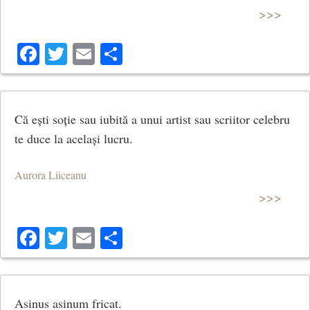
>>>
Facebook
Twitter
Email
Share
Că ești soție sau iubită a unui artist sau scriitor celebru
te duce la același lucru.
Aurora Liiceanu
>>>
Facebook
Twitter
Email
Share
Asinus asinum fricat.