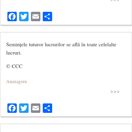
Facebook
Twitter
Email
Share
Semințele tuturor lucrurilor se află în toate celelalte
lucruri.
© CCC
Anaxagora
>>>
Facebook
Twitter
Email
Share