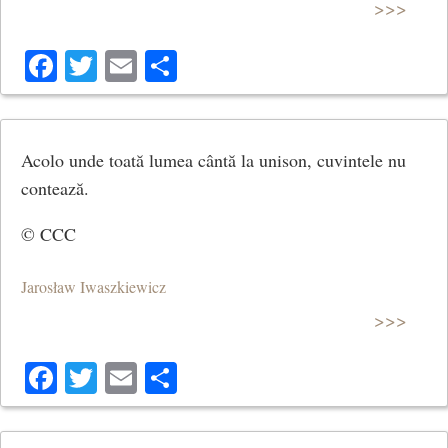
>>>
Facebook
Twitter
Email
Share
Acolo unde toată lumea cântă la unison, cuvintele nu
contează.
© CCC
Jarosław Iwaszkiewicz
>>>
Facebook
Twitter
Email
Share