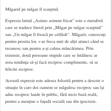
Măgarul pe măgar îl scarpină.
Expresia latină „Asinus asinum fricat” este o metaforă
care se traduce literal prin „Măgar pe măgar scarpină”
sau „Un măgar îl freacă pe celălalt”. Măgarii, cunoscuți
pentru prostia lor, s-ar freca unii de alții atunci când se
recunosc sau pentru a-și calma mâncărimea. Prin
extensie, două persoane stupide care se întâlnesc ar
avea tendința să-și facă reciproc complimente, să se
felicite reciproc.
Această expresie este adesea folosită pentru a descrie o
situație în care doi oameni se măgulesc reciproc sau își
aduc reciproc laude în public, fără nicio bază reală,
pentru a menține o fațadă socială sau din ipocrizie.