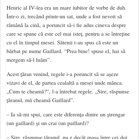
Henric al IV-lea era un mare iubitor de vorbe de duh.
Într-o zi, trecând printr-un sat, unde a fost nevoit să
rămână la cină, a poruncit să-i fie adus cineva despre
care se spune că este cel mai isteț, pentru a se întreține
cu el în timpul mesei. Sătenii i-au spus că este un
bărbat pe nume Gaillard. “Prea bine! spuse el, hai să
mergem să-l luăm”.
Acest țăran venind, regele i-a poruncit să se așeze
vizavi de el, de partea cealaltă a mesei unde mânca.
„Cum te cheamă?”, l-a întrebat regele. „Sire, răspunse
țăranul, mă cheamă Gaillard”.
– Ia să-mi spui, care este diferența dintre un ștrengar
(un gaillard) și un crai (un paillard)?
– Sire, răspunse țăranul, nu e decât masa între cei doi.