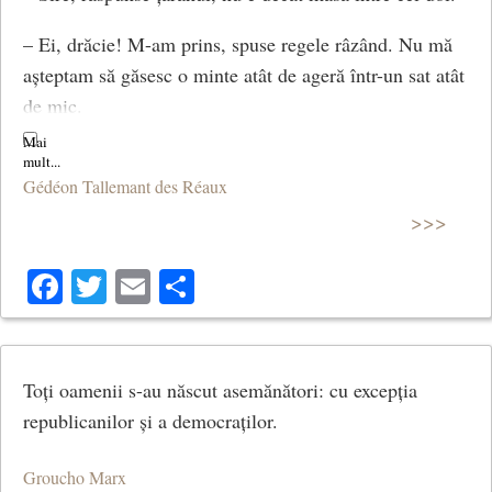
– Ei, drăcie! M-am prins, spuse regele râzând. Nu mă
așteptam să găsesc o minte atât de ageră într-un sat atât
de mic.
© CCC
Gédéon Tallemant des Réaux
>>>
Facebook
Twitter
Email
Share
Toți oamenii s-au născut asemănători: cu excepția
republicanilor și a democraților.
Groucho Marx