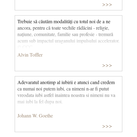
>>>
Trebuie să căutăm modalități cu totul noi de a ne
ancora, pentru că toate vechile rădăcini - religie,
națiune, comunitate, familie sau profesie - tremură
acum sub impactul uraganului impulsului accelerator.
© CCC
Alvin Toffler
>>>
Adevaratul anotimp al iubirii e atunci cand credem
ca numai noi putem iubi, ca nimeni n-ar fi putut
vreodata iubi astfel inaintea noastra si nimeni nu va
mai iubi la fel dupa noi.
Johann W. Goethe
>>>