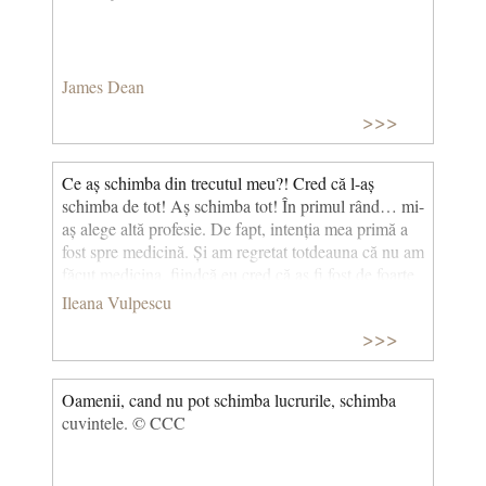
James Dean
>>>
Ce aș schimba din trecutul meu?! Cred că l-aș
schimba de tot! Aș schimba tot! În primul rând… mi-
aș alege altă profesie. De fapt, intenția mea primă a
fost spre medicină. Și am regretat totdeauna că nu am
făcut medicina, fiindcă eu cred că aș fi fost de foarte
mare folos. În primul rând pentru că îmi este foarte
Ileana Vulpescu
milă de tot ce este viață. Mie mi-e milă și să rup o
>>>
floare. Pentru că știu că și ea suferă. Nu se poate,
dacă sunt celule vii, să nu le doară. De asta v-am
spus că, atunci când iți iei un animal în casă, îți iei
Oamenii, cand nu pot schimba lucrurile, schimba
durere.
cuvintele. © CCC