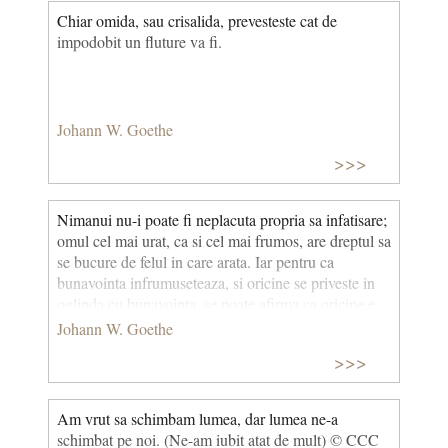
Chiar omida, sau crisalida, prevesteste cat de
impodobit un fluture va fi.
Johann W. Goethe
>>>
Nimanui nu-i poate fi neplacuta propria sa infatisare;
omul cel mai urat, ca si cel mai frumos, are dreptul sa
se bucure de felul in care arata. Iar pentru ca
bunavointa infrumuseteaza, si oricine se priveste in
oglinda cu bunavointa, se poate afirma ca oricine e
ingaduitor fata de el.
Johann W. Goethe
>>>
Am vrut sa schimbam lumea, dar lumea ne-a
schimbat pe noi. (Ne-am iubit atat de mult) © CCC