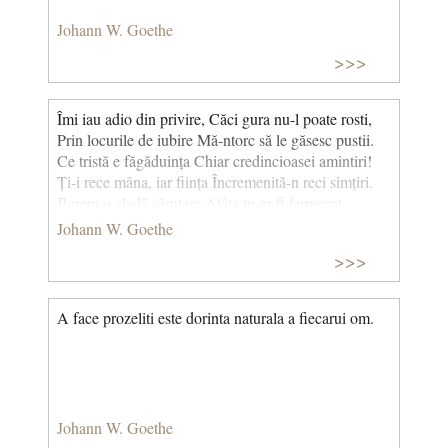
Johann W. Goethe
>>>
Îmi iau adio din privire, Căci gura nu-l poate rosti,
Prin locurile de iubire Mă-ntorc să le găsesc pustii.
Ce tristă e făgăduința Chiar credincioasei amintiri!
Ți-i rece mâna, iar ființa Încremenită-n reci simțiri.
Barem o cladă sărutare Atâta m-ar fi fermecat,
Precum ne bucură o floare Culeasă-n Martele-nnorat.
Johann W. Goethe
Dar, vai, vreo orhidee rară Să ți-o culeg eu nu mai
>>>
știu; Când pentru tine-i primăvară, La mine-i toamnă,
și-i târziu. (Despărțire) Traducere de N. Porsenna
A face prozeliti este dorinta naturala a fiecarui om.
Johann W. Goethe