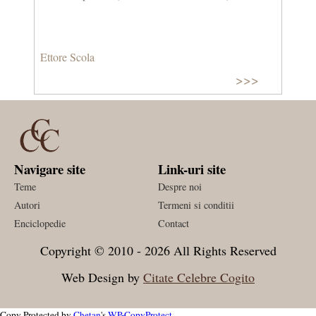
Ettore Scola
>>>
Navigare site
Link-uri site
Teme
Despre noi
Autori
Termeni si conditii
Enciclopedie
Contact
Copyright © 2010 - 2026 All Rights Reserved
Web Design by
Citate Celebre Cogito
Copy Protected by
Chetan
's
WP-CopyProtect
.