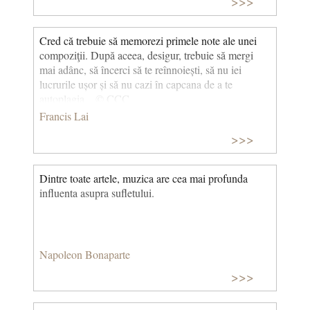
>>>
Cred că trebuie să memorezi primele note ale unei
compoziţii. După aceea, desigur, trebuie să mergi
mai adânc, să încerci să te reînnoiești, să nu iei
lucrurile ușor și să nu cazi în capcana de a te
autoplagia... © CCC
Francis Lai
>>>
Dintre toate artele, muzica are cea mai profunda
influenta asupra sufletului.
Napoleon Bonaparte
>>>