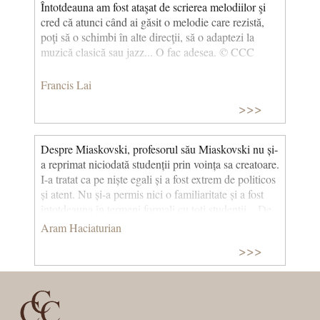
Întotdeauna am fost ataşat de scrierea melodiilor şi
cred că atunci când ai găsit o melodie care rezistă,
poţi să o schimbi în alte direcţii, să o adaptezi la
muzică clasică sau jazz... O fac adesea. © CCC
Francis Lai
>>>
Despre Miaskovski, profesorul său Miaskovski nu și-
a reprimat niciodată studenții prin voința sa creatoare.
I-a tratat ca pe niște egali și a fost extrem de politicos
și atent. Nu și-a permis nici o familiaritate și a fost
întotdeauna în termeni formali cu toți studenții... De
câteva ori am fost la cursuri fără să-mi fi făcut
Aram Haciaturian
temele. În cele din urmă, Miaskovski m-a întrebat ce
>>>
era în neregulă cu mine. Am spus că am probleme și
griji. Compozitorul a zâmbit: – Deci, profită de acest
lucru. Scrie muzică. Nu fi doar tăcut. Este cel mai
rău lucru dintre toate. Ar trebui să te gândești mereu
și oriunde la muzică… Mai târziu, după moartea lui