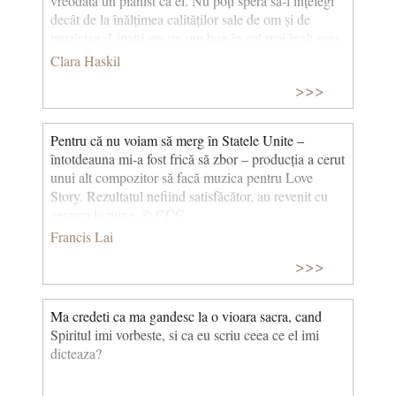
vreodată un pianist ca el. Nu poți spera să-l înțelegi
decât de la înălțimea calităților sale de om și de
muzician. Lipatti era un om bun în cel mai înalt sens
al cuvântului. O natură deosebită, sensibilă, de o
Clara Haskil
mare delicatețe sufletească și cu un spirit aristocrat.
>>>
Pentru că nu voiam să merg în Statele Unite –
întotdeauna mi-a fost frică să zbor – producția a cerut
unui alt compozitor să facă muzica pentru Love
Story. Rezultatul nefiind satisfăcător, au revenit cu
cererea la mine. © CCC
Francis Lai
>>>
Ma credeti ca ma gandesc la o vioara sacra, cand
Spiritul imi vorbeste, si ca eu scriu ceea ce el imi
dicteaza?