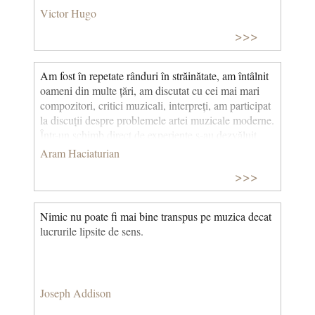
Victor Hugo
>>>
Am fost în repetate rânduri în străinătate, am întâlnit
oameni din multe țări, am discutat cu cei mai mari
compozitori, critici muzicali, interpreți, am participat
la discuții despre problemele artei muzicale moderne.
Într-un schimb direct de experiențe s-au dezvăluit
interese reciproce, dorința sinceră de a privi adânc în
Aram Haciaturian
rădăcinile creativității moderne, de a afla motivele
>>>
interioare care generează aceste sau acele fenomene
de artă în țara noastră și în întreaga lume... © CCC
Nimic nu poate fi mai bine transpus pe muzica decat
lucrurile lipsite de sens.
Joseph Addison