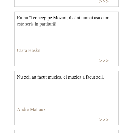
>>>
Bach, care scot la suprafaţă propriile tale angoase,
spaime, nelinişti, bucurii. Retrăindu-le, te cureţi, te
linişteşti şi te echilibrezi.
Eu nu îl concep pe Mozart, îl cânt numai așa cum
este scris în partitură!
Clara Haskil
>>>
Nu zeii au facut muzica, ci muzica a facut zeii.
André Malraux
>>>