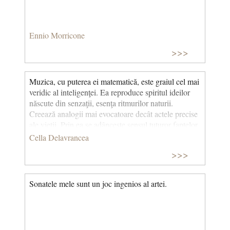
Ennio Morricone
>>>
Muzica, cu puterea ei matematică, este graiul cel mai
veridic al inteligenţei. Ea reproduce spiritul ideilor
născute din senzaţii, esenţa ritmurilor naturii.
Creează analogii mai evocatoare decât actele precise
ale vieţii. Prin ea se adânceşte sensul tuturor faptelor,
se adevereşte metafizica lucrurilor percepute de
Cella Delavrancea
simţurile noastre. Ocean de nesfârşite expresii, lasă în
>>>
amintire o uimire luminoasă ca dâra unei stele
căzătoare, la fel de enigmatică şi distantă în substanţă
şi fluiditate.
Sonatele mele sunt un joc ingenios al artei.