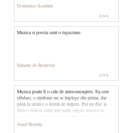
Domenico Scarlatti
>>>
Muzica si poezia sunt o rugaciune.
Simone de Beauvoir
>>>
Muzica poate fi o cale de autocunoaştere. Ea cere
răbdare, o simfonie nu se înţelege din prima, dar
până la urmă e o formă de iniţiere. Pui un disc şi
dintr-o dată te simţi mai puţin singur, muzica te
poartă şi te invită să priveşti înlăuntrul tău. Şi ce
găseşti acolo? Melancoliile lui Chopin, frământările
Aurel Romila
lui Beethoven, transparenţa lui Mozart, gravitatea lui