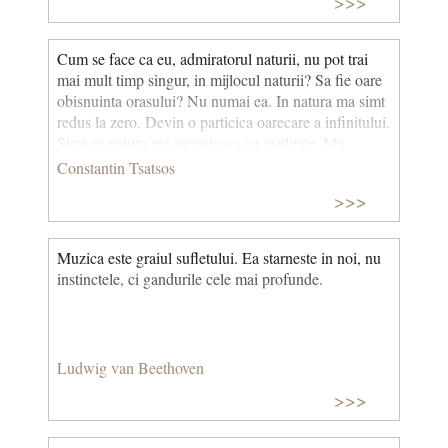
>>>
Domenico Scarlatti sunt evocate ca fiind
asemănătoare cu niște perle de poetul italian Gabriele
D'Annunzio). © CCC
Cum se face ca eu, admiratorul naturii, nu pot trai
mai mult timp singur, in mijlocul naturii? Sa fie oare
obisnuinta orasului? Nu numai ea. In natura ma simt
redus la zero. Devin o particica oarecare a infinitului.
Simt ca natura ma inconjoara cu ostilitate. Ma
desfiinteaza. Convietuirea cu natura imi este
Constantin Tsatsos
imposibila. Incep sa mi-o apropii numai cand, de pe
>>>
o baza umana, o privesc ca spectator, eu fiind in
afara naturii. Atunci, ca spectator, ii inteleg
frumusetea, misterele adancimilor ei. Dar cand sunt
Muzica este graiul sufletului. Ea starneste in noi, nu
si eu acolo, in adanc, nu inteleg nimic, pentru ca nu
instinctele, ci gandurile cele mai profunde.
mai exist. Simt doar nefiinta mea.
Ludwig van Beethoven
>>>