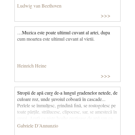
Ludwig van Beethoven
>>>
…Muzica este poate ultimul cuvant al artei, dupa
cum moartea este ultimul cuvant al vietii.
Heinrich Heine
>>>
Stropii de apă curg de-a lungul gradenelor netede, de
culoare roz, unde șuvoiul coboară în cascade...
Perlele se înmulțesc, grindină fină, se rostogolesc pe
toate părțile, strălucesc, clipocesc, sar, se amestecă în
șuvoi. Arată ca niște boabe prețioase de apă sau ca
picături de frumusețe curgătoare: acestea sunt
Gabriele D’Annunzio
sonatele lui Domenico Scarlatti. (Sonatele lui