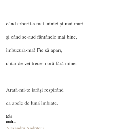
când arborii-s mai tainici şi mai mari
şi când se-aud fântânele mai bine,
îmbucură-mă! Fie să apari,
chiar de vei trece-n oră fără mine.
Arată-mi-te iarăşi respirând
ca apele de lună îmbiate.
Un strop de mări în ochi mi s-a răsfrânt,
Alexandru Andriţoiu