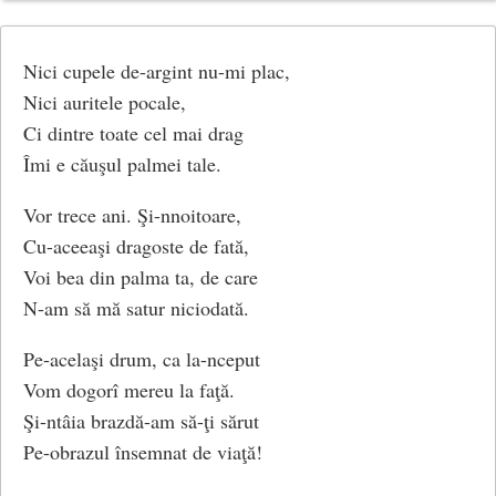
Trist şi frânt, sau istovit.
Nici cupele de-argint nu-mi plac,
Vine-odată însă vremea,
Nici auritele pocale,
Să ne coborâm şi noi.
Ci dintre toate cel mai drag
Ce n-am da atunci o clipă,
Îmi e căuşul palmei tale.
Să ne-ntoarcem înapoi?
Vor trece ani. Şi-nnoitoare,
Dar pe când, privind în urmă,
Cu-aceeaşi dragoste de fată,
Plângem timpul ce-a trecut,
Voi bea din palma ta, de care
Sună goarna VEŞNICIEI:
N-am să mă satur niciodată.
Am trăit şi n-am ştiut.
Pe-acelaşi drum, ca la-nceput
(Trenul vieții)
Vom dogorî mereu la faţă.
Şi-ntâia brazdă-am să-ţi sărut
Pe-obrazul însemnat de viaţă!