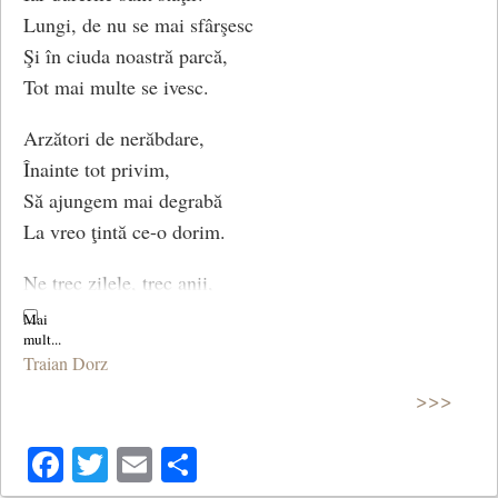
mai străluceşte, vrând să ne împace.
Lungi, de nu se mai sfârşesc
Şi în ciuda noastră parcă,
Tot mai multe se ivesc.
O, mai cu seamă seara te iubesc,
Arzători de nerăbdare,
femeie, ce-ai rămas, în ani, departe.
Înainte tot privim,
Să ajungem mai degrabă
Citesc şi mă citeşti, şi te citesc,
La vreo ţintă ce-o dorim.
şi-mi stai ca semnul de mătase-n carte.
Ne trec zilele, trec anii,
Clipe scumpe şi dureri,
(De dragoste)
Noi trăim hrăniţi de visuri
Traian Dorz
Însetaţi după plăceri!
>>>
Mulţi copii voioşi se urcă.
Facebook
Twitter
Email
Share
Câţi în drum n-am întâlnit,
Iar câte-un bătrân coboară,