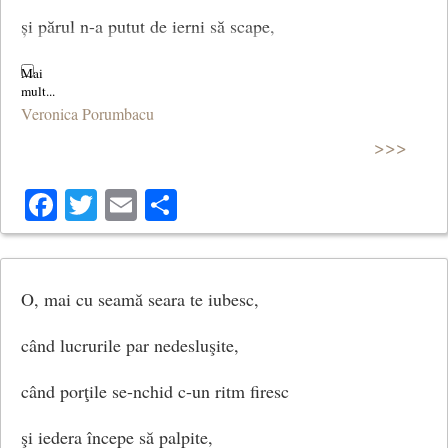
și părul n-a putut de ierni să scape,
în ochii tăi privind – o, nu te teme ! –
Veronica Porumbacu
și azi mai regăsesc același dor,
>>>
pe care anii au știut să-l sape
Facebook
Twitter
Email
Share
în limpezimea primului fior.
(Ție)
O, mai cu seamă seara te iubesc,
când lucrurile par nedesluşite,
când porţile se-nchid c-un ritm firesc
şi iedera începe să palpite,