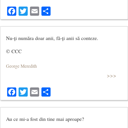
Facebook
Twitter
Email
Share
Nu-ți număra doar anii, fă-ți anii să conteze.
© CCC
George Meredith
>>>
Facebook
Twitter
Email
Share
Au ce mi-a fost din tine mai aproape?