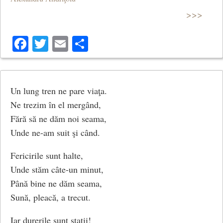
căci mări şi lacrimi sunt, la fel, sărate.
>>>
Facebook
Twitter
Email
Share
Adu-ţi aminte de un biet dactil,
de un fragment fragil de poezie
Un lung tren ne pare viaţa.
pe care ţi l-am strecurat, subtil,
Ne trezim în el mergând,
pe un pătrat lunatic de hârtie.
Fără să ne dăm noi seama,
Unde ne-am suit şi când.
Fericirile sunt halte,
E seara dulce ca un elixir
Unde stăm câte-un minut,
Până bine ne dăm seama,
şi arborii par turnuri lungi de pace,
Sună, pleacă, a trecut.
iar cerul, ca hlamida de emir,
Iar durerile sunt staţii!