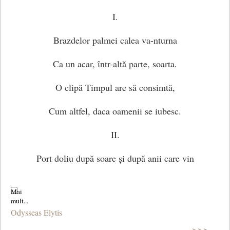
I.
Brazdelor palmei calea va-nturna
Ca un acar, într-altă parte, soarta.
O clipă Timpul are să consimtă,
Cum altfel, daca oamenii se iubesc.
II.
Port doliu după soare și după anii care vin
Fără de noi și-i cânt pe cei care-au trecut.
Dacă-i aievea.
Odysseas Elytis
>>>
Vorbite-s timpurile, bărcile ce dulce s-au ciocnit,