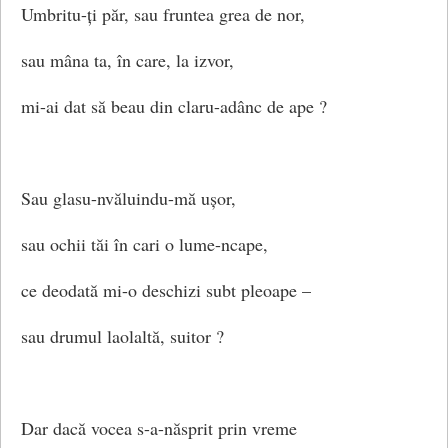
Umbritu-ți păr, sau fruntea grea de nor,
sau mâna ta, în care, la izvor,
mi-ai dat să beau din claru-adânc de ape ?
Sau glasu-nvăluindu-mă ușor,
sau ochii tăi în cari o lume-ncape,
ce deodată mi-o deschizi subt pleoape –
sau drumul laolaltă, suitor ?
Dar dacă vocea s-a-năsprit prin vreme