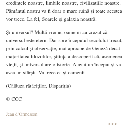
credințele noastre, limbile noastre, civilizațiile noastre.
Pământul nostru va fi doar o mare ruină și toate acestea
vor trece. La fel, Soarele și galaxia noastră.
Și universul? Multă vreme, oamenii au crezut că
universul este etern. Dar spre începutul secolului trecut,
prin calcul și observație, mai aproape de Geneză decât
majoritatea filozofilor, știința a descoperit că, asemenea
vieții, și universul are o istorie. A avut un început și va
avea un sfârșit. Va trece ca și oamenii.
(Călăuza rătăciților, Dispariția)
© CCC
Jean d’Ormesson
>>>