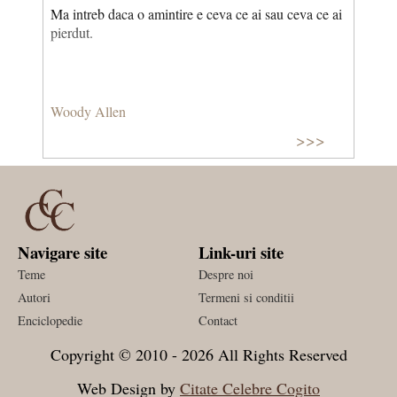
Ma intreb daca o amintire e ceva ce ai sau ceva ce ai
pierdut.
Woody Allen
>>>
Navigare site
Link-uri site
Teme
Despre noi
Autori
Termeni si conditii
Enciclopedie
Contact
Copyright © 2010 - 2026 All Rights Reserved
Web Design by
Citate Celebre Cogito