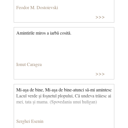
Feodor M. Dostoievski
>>>
Amintirile miros a iarbă cosită.
Ionut Caragea
>>>
Mi-aşa de bine, Mi-aşa de bine-atunci să-mi amintesc
Lacul verde şi foşnetul plopului, Că undeva trăiesc ai
mei, tata şi mama. (Spovedania unui huligan)
Serghei Esenin