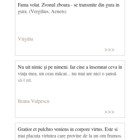
Fama volat. Zvonul zboara - se transmite din gura in
gura. (Vergilius, Aeneis)
Virgiliu
>>>
Nu uit nimic și pe nimeni. Iar cine a însemnat ceva în
viața mea, un ceas măcar... nu mai are nici o șansă
să-l uit.
Ileana Vulpescu
>>>
Gratior et pulchro veniens in corpore virtus. Este si
mai placuta virtutea care provine de la un om frumos.