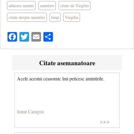
aducere aminte
amintire
citate de Virgiliu
citate despre amintire
timp
Virgiliu
Facebook
Twitter
Email
Share
Citate asemanatoare
Acele acestui ceasornic îmi peticesc amintirile.
Ionut Caragea
>>>