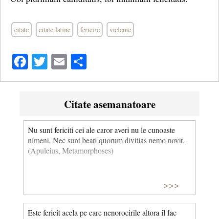
citate
citate latine
fericire
viclenie
Facebook
Twitter
Email
Share
Citate asemanatoare
Nu sunt fericiti cei ale caror averi nu le cunoaste
nimeni. Nec sunt beati quorum divitias nemo novit.
(Apuleius, Metamorphoses)
>>>
Este fericit acela pe care nenorocirile altora il fac