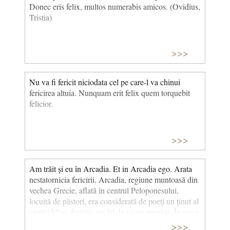
Donec eris felix, multos numerabis amicos. (Ovidius,
Tristia)
>>>
Nu va fi fericit niciodata cel pe care-l va chinui
fericirea altuia. Nunquam erit felix quem torquebit
felicior.
>>>
Am trăit și eu în Arcadia. Et in Arcadia ego. Arata
nestatornicia fericirii. Arcadia, regiune muntoasă din
vechea Grecie, aflată în centrul Peloponesului,
locuită de păstori, era considerată de poeţi un ţinut al
vieţii idilice, fericite, un fel de rai pe pământ. În acest
sens, cuvintele Et in Arcadia ego! „Şi eu am trăit în
>>>