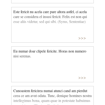
Arcadia!" exprimă regretul după o fericire pierdută.
Este fericit nu acela care pare altora astfel, ci acela
care se considera el insusi fericit. Felix est non qui
esse aliis videtur, sed qui sibi. (Syrus, Sententiae)
>>>
Eu numar doar clipele fericite. Horas non numero
nisi serenas.
>>>
Cunoastem fericirea numai atunci cand am pierdut
ceea ce am avut odata. Tunc, denique homines nostra
intellegimus bona, quam quae in potestate habuimus