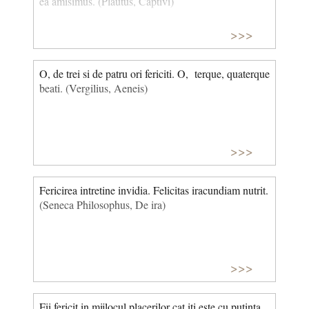
ea amisimus. (Plautus, Captivi)
>>>
O, de trei si de patru ori fericiti. O, terque, quaterque
beati. (Vergilius, Aeneis)
>>>
Fericirea intretine invidia. Felicitas iracundiam nutrit.
(Seneca Philosophus, De ira)
>>>
Fii fericit in mijlocul placerilor cat iti este cu putinta.