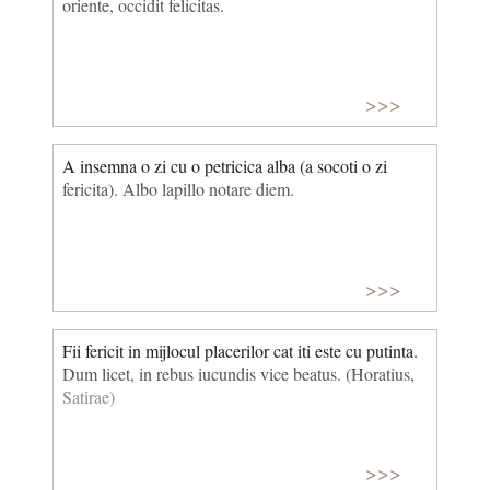
oriente, occidit felicitas.
>>>
A insemna o zi cu o petricica alba (a socoti o zi
fericita). Albo lapillo notare diem.
>>>
Fii fericit in mijlocul placerilor cat iti este cu putinta.
Dum licet, in rebus iucundis vice beatus. (Horatius,
Satirae)
>>>