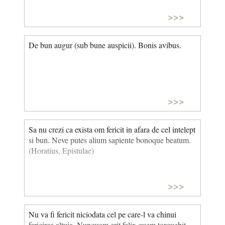
>>>
De bun augur (sub bune auspicii). Bonis avibus.
>>>
Sa nu crezi ca exista om fericit in afara de cel intelept
si bun. Neve putes alium sapiente bonoque beatum.
(Horatius, Epistulae)
>>>
Nu va fi fericit niciodata cel pe care-l va chinui
fericirea altuia. Nunquam erit felix quem torquebit