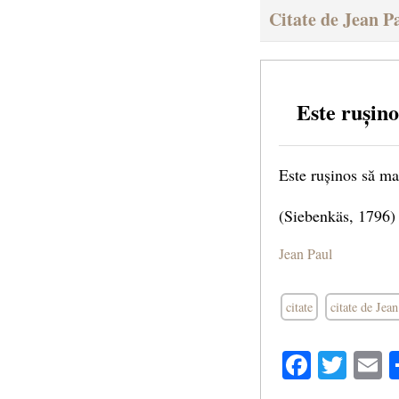
Citate de Jean P
Este rușino
Este rușinos să ma
(Siebenkäs, 1796)
Jean Paul
citate
citate de Jea
Facebo
Twit
E