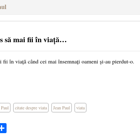
aul
s să mai fii în viață…
i fii în viață când cei mai însemnați oameni și-au pierdut-o.
n Paul
citate despre viata
Jean Paul
viata
ok
ter
mail
Share