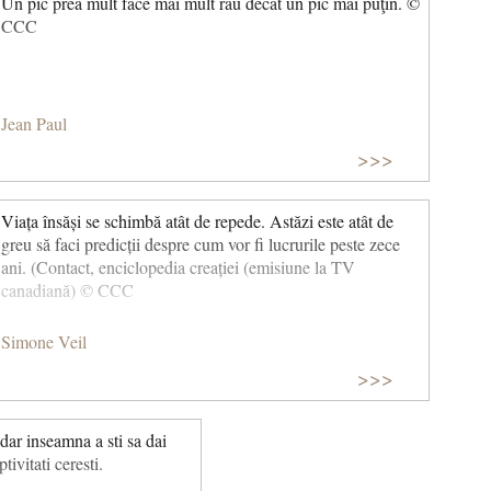
Un pic prea mult face mai mult rău decât un pic mai puţin. ©
CCC
Jean Paul
>>>
Viața însăși se schimbă atât de repede. Astăzi este atât de
greu să faci predicții despre cum vor fi lucrurile peste zece
ani. (Contact, enciclopedia creației (emisiune la TV
canadiană) © CCC
Simone Veil
>>>
adar inseamna a sti sa dai
tivitati ceresti.