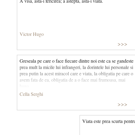
A visa, asta-i fericirea; a astepta, asta-i viata.
Victor Hugo
>>>
Greseala pe care o face fiecare dintre noi este ca se gandeste
prea mult la micile lui infrangeri, la dorintele lui personale si
prea putin la acest miracol care e viata, la obligatia pe care o
avem fata de ea, obligatia de a o face mai frumoasa, mai
buna...
Cella Serghi
>>>
Viata este prea scurta pent