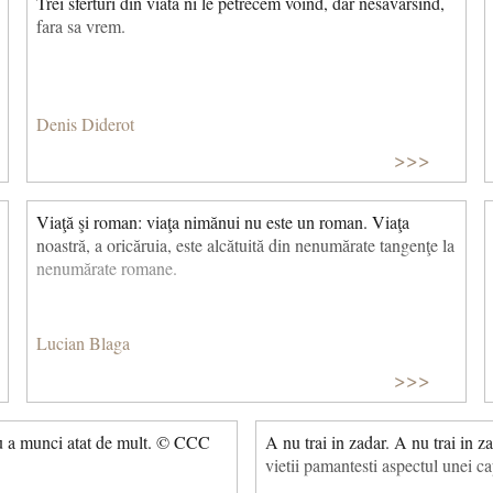
Trei sferturi din viata ni le petrecem voind, dar nesavarsind,
fara sa vrem.
Denis Diderot
>>>
Viaţă şi roman: viaţa nim
ă
nui nu este un roman. Viaţa
noastră, a oricăruia, este alcătuită din nenumărate tan­genţe la
nenumărate romane.
Lucian Blaga
>>>
ru a munci atat de mult. © CCC
A nu trai in zadar. A nu trai in z
vietii pamantesti aspectul unei cap