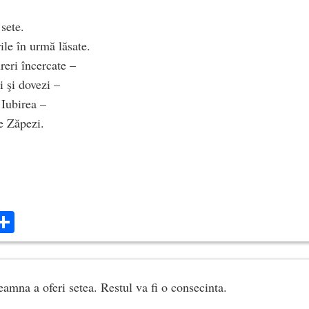
sete.
orbitoarea
le în urmă lăsate.
 cine stie?
reri încercate –
i şi dovezi –
 Iubirea –
be Zăpezi.
 navalindu-mi
ad – minunato,
 strop
ok
ter
mail
Share
n ziua dintai.
eamna a oferi setea. Restul va fi o consecinta.