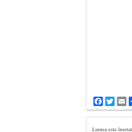
Facebo
Twit
E
Lumea este însetată