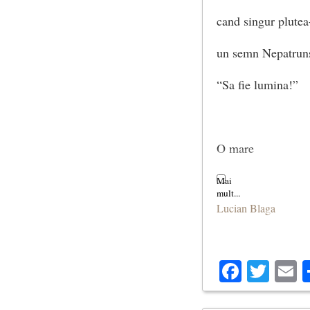
cand singur plutea-
(Lumina)
un semn Nepatrun
“Sa fie lumina!”
O mare
si-un vifor nebun 
Lucian Blaga
facutu-s-a-n clipa:
o sete era de pacat
Facebo
Twit
E
o sete de lume si s