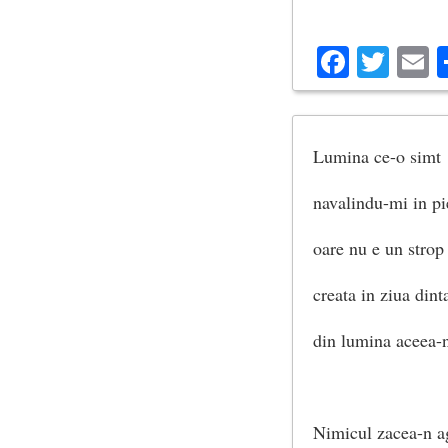
o sete era de pacat
Facebo
Twit
E
o sete de lume şi s
Lumina ce-o simt
Dar unde-a pierit 
navalindu-mi in pi
lumină de-atunci –
oare nu e un strop
creata in ziua dinta
Lumina ce-o simt 
din lumina aceea-n
în piept când te v
e poate ca ultimul
Nimicul zacea-n a
din lumina creată î