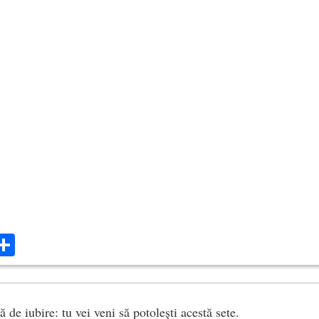
ok
ter
mail
Share
 de iubire: tu vei veni să potolești acestă sete.