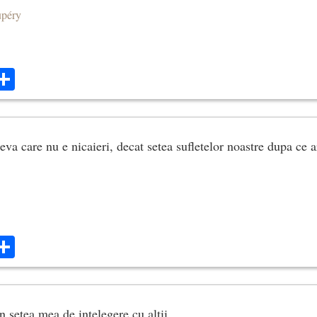
upéry
ok
ter
mail
Share
a care nu e nicaieri, decat setea sufletelor noastre dupa ce ar
ok
ter
mail
Share
n setea mea de intelegere cu altii.