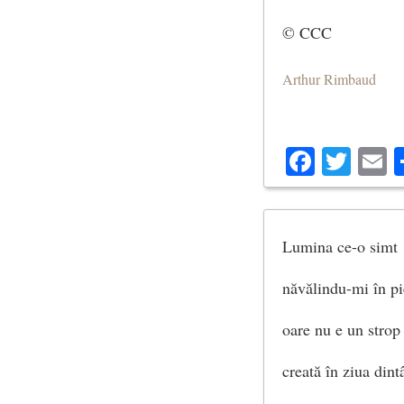
© CCC
Arthur Rimbaud
Facebo
Twit
E
Lumina ce-o simt
năvălindu-mi în pi
oare nu e un strop
creată în ziua dintâ