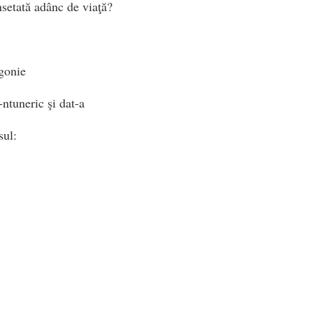
setată adânc de viaţă?
gonie
-ntuneric şi dat-a
sul:
de lumină