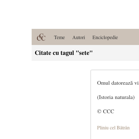
Teme
Autori
Enciclopedie
Citate cu tagul "sete"
Omul datorează vinu
(Istoria naturala)
© CCC
Pliniu cel Bătrân