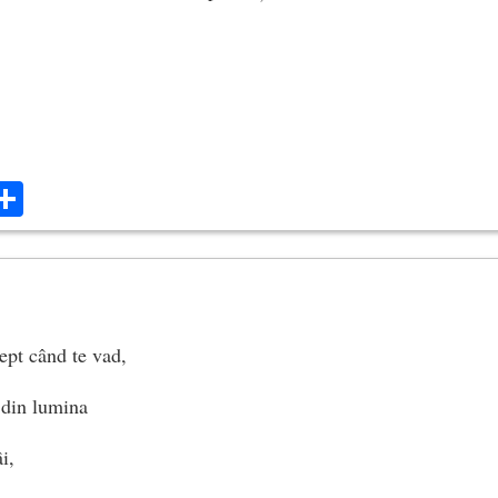
ok
ter
mail
Share
ept când te vad,
 din lumina
i,