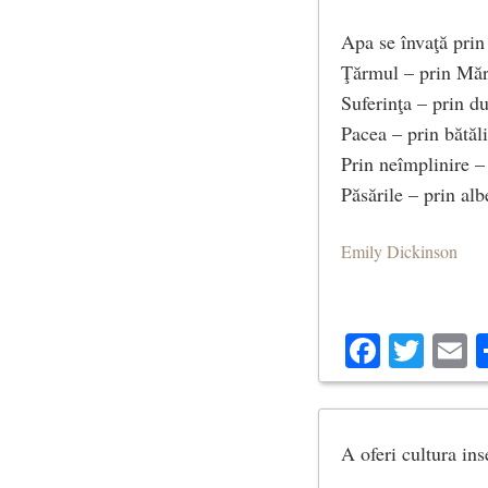
Apa se învaţă prin 
Dar unde-a pierit 
Ţărmul – prin Mări
lumina de-atunci –
Suferinţa – prin du
Pacea – prin bătăli
Prin neîmplinire –
Păsările – prin al
Lumina, ce-o simt
in piept cand te v
Emily Dickinson
e poate ca ultimul
Facebo
Twit
E
din lumina creata i
(Lumina)
A oferi cultura ins