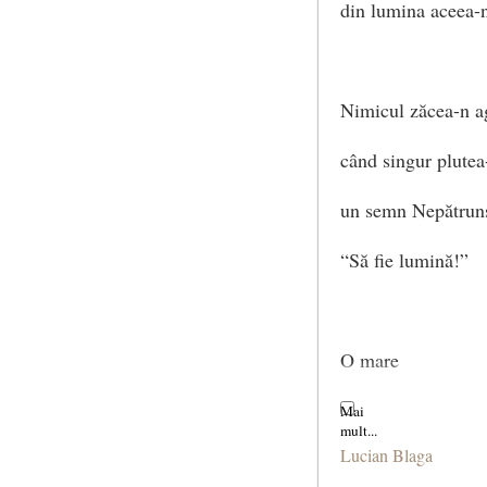
din lumina aceea-n
Nimicul zăcea-n a
când singur plutea
un semn Nepătrun
“Să fie lumină!”
O mare
şi-un vifor nebun 
Lucian Blaga
facutu-s-a-n clipa: