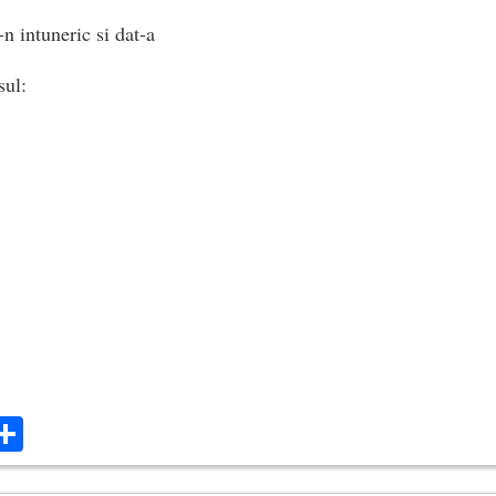
n intuneric si dat-a
sul:
de lumina
e, de doruri, de-avanturi, de patimi,
ok
ter
mail
Share
oare.