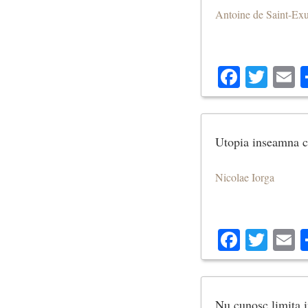
Antoine de Saint-Ex
Facebo
Twit
E
Utopia inseamna cev
Nicolae Iorga
Facebo
Twit
E
Nu cunosc limita i