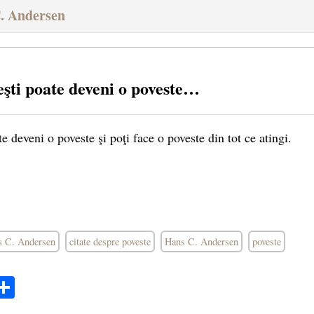
C. Andersen
eşti poate deveni o poveste…
te deveni o poveste şi poţi face o poveste din tot ce atingi.
ns C. Andersen
citate despre poveste
Hans C. Andersen
poveste
ok
ter
mail
Share