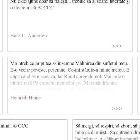
Nu e de-ajuns doar să trăiești... trebuie să ai soare, libertate și
o floare mică. © CCC
Hans C. Andersen
>>>
Mă-ntreb ce-ar putea să însemne Mâhnirea din sufletul meu.
E-o veche poveste, pesemne, Ce-mi stăruie-n minte mereu. E
clipa când se înserează, Iar Rinul curge domol. Mai arde o
ultimă rază Pe creștetul muntelui gol. Mai mândră-ntre
mândre fecioare, Cu părul de aur, stă sus. Cosița și-o
piaptănă-n zare De aur scăldată-n apus. Se piaptănă-n raza-
Heinrich Heine
aurie C-un piepten de aur, cântând. Vrăjită-i acea melodie,
>>>
Descântecul ei de ne-nfrânt. Vâslașul ascultă din luntre Și-un
dor îl încearcă nespus. Cum poate el stânca s-o-nfrunte Când
ochii lui cată în sus? La urmă se pierde-n vâltoare, Furat de
 inimii. © CCC
Să mergi, să respiri, să zbori, să p
mirajul bălai, De vină a fost mi se pare, Cu cântecul ei,
timp ce dăruiești, Să cutreieri dr
Lorelei. (Lorelei)
îndepărtate, A călători înseamnă a