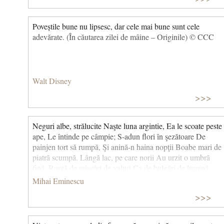
Poveștile bune nu lipsesc, dar cele mai bune sunt cele
adevărate. (În căutarea zilei de mâine – Originile) © CCC
Walt Disney
>>>
Neguri albe, strălucite Naşte luna argintie, Ea le scoate peste
ape, Le întinde pe câmpie; S-adun flori în şezătoare De
painjen tort să rumpă, Şi anină-n haina nopţii Boabe mari de
piatră scumpă. Lângă lac, pe care norii Au urzit o umbră
fină, Ruptă de mişcări de valuri Ca de bulgări de lumină.
Dându-şi trestia-ntr-o parte, Stă copila lin plecată, Trandafiri
Mihai Eminescu
aruncă roşii Peste unda fermecată. Ca să vad-un chip, se uită
>>>
Cum aleargă apa-n cercuri, Căci vrăjit de mult e lacul De-un
cuvânt al sfintei Miercuri; Ca să iasă chipu-n faţă, Trandafiri
aruncă tineri, Căci vrăjiţi sunt trandafirii De-un cuvânt al