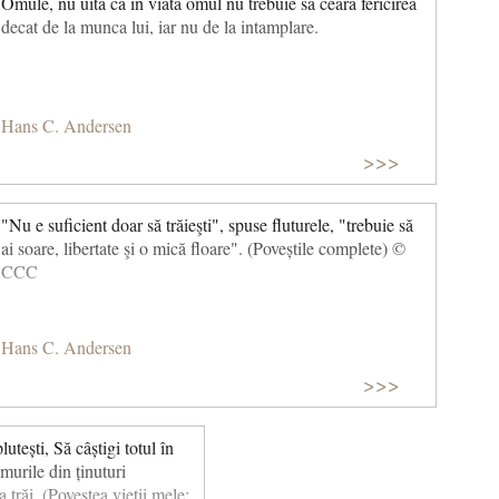
Omule, nu uita ca in viata omul nu trebuie sa ceara fericirea
decat de la munca lui, iar nu de la intamplare.
Hans C. Andersen
>>>
"Nu e suficient doar să trăieşti", spuse fluturele, "trebuie să
ai soare, libertate şi o mică floare". (Poveștile complete) ©
CCC
Hans C. Andersen
>>>
lutești, Să câștigi totul în
umurile din ținuturi
 trăi. (Povestea vieții mele: