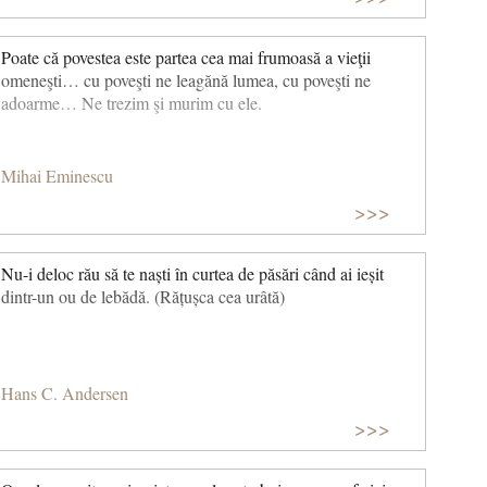
Poate că povestea este partea cea mai frumoasă a vieţii
omeneşti… cu poveşti ne leagănă lumea, cu poveşti ne
adoarme… Ne trezim şi murim cu ele.
Mihai Eminescu
>>>
Nu-i deloc rău să te naști în curtea de păsări când ai ieșit
dintr-un ou de lebădă. (Rățușca cea urâtă)
Hans C. Andersen
>>>